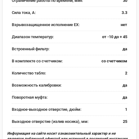
Ограничение работы по времени, мин:
30
Сила тока, А:
3.3
Взрывозащищенное исполнение EX:
нет
Диапазон температур:
от -10 до + 45
Встроенный фильтр:
да
В комплекте со счетчиком:
со счетчиком
Количество табло:
2
Возможность калибровки:
да
Поворотная муфта:
да
Входное-выходное отверстие, дюйм:
1
Выходное отверстие (излив носика), мм:
25
Информация на сайте носит ознакомительный характер и не
является публичной офертой или истинной в последней инстанции.