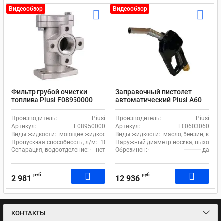
Видеообзор
Видеообзор
Фильтр грубой очистки
Заправочный пистолет
топлива Piusi F08950000
автоматический Piusi А60
линейный 100 мкм
F00603060
Производитель:
Piusi
Производитель:
Piusi
Артикул:
F08950000
Артикул:
F00603060
Виды жидкости:
моющие жидкости, бензин, керосин, вода, дизель, масло,
Виды жидкости:
масло, бензин, керо
Пропускная способность, л/м:
105
Наружный диаметр носика, выходное 
Сепарация, водоотделение:
нет
Обрезинен:
да
руб
руб
2 981
12 936
КОНТАКТЫ