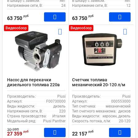
В шкафу с замком:
нет
В шкафу с замком:
нет
Напряжение сети, В:
24
Напряжение сети, В:
12
руб
руб
63 750
63 750
Видеообзор
Видеообзор
Насос для перекачки
Счетчик топлива
дизельного топлива 220в
механический 20-120 л/м
Piusi Panther 56 F00730000
1% Piusi K33 000553000
Производитель:
Piusi
Производитель:
Piusi
Артикул:
F00730000
Артикул:
000553000
Виды жидкости:
дизель
Тип счетчика:
механический
Напряжение сети, В:
220
Тип счетного механизма:
дисковой
Страна производства:
Италия
Виды жидкости:
керосин, дизель
Модельный ряд:
Piusi Panther
Скорость потока, л/м:
20-120
30 399
руб
руб
27 359
22 157