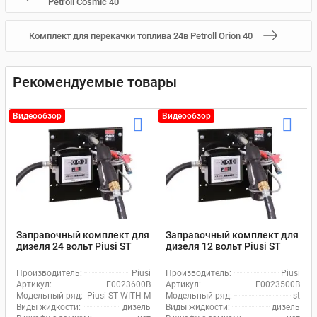
Petroll Cosmic 40
Комплект для перекачки топлива 24в Petroll Orion 40
Рекомендуемые товары
Видеообзор
Видеообзор
Заправочный комплект для
Заправочный комплект для
дизеля 24 вольт Piusi ST
дизеля 12 вольт Piusi ST
BYPASS 3000 INLINE 24V K33
BYPASS 3000/12V K33
F0023600B
F0023500B
Производитель:
Piusi
Производитель:
Piusi
Артикул:
F0023600B
Артикул:
F0023500B
Модельный ряд:
Piusi ST WITH METER AND FILTER
Модельный ряд:
st
Виды жидкости:
дизель
Виды жидкости:
дизель