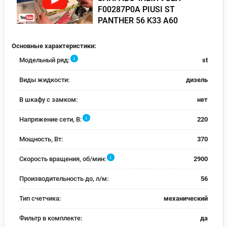
F00287P0A PIUSI ST
PANTHER 56 K33 A60
Основные характеристики:
i
Модельный ряд:
st
Виды жидкости:
дизель
В шкафу с замком:
нет
i
Напряжение сети, В:
220
Мощность, Вт:
370
i
Скорость вращения, об/мин:
2900
Производительность до, л/м:
56
Тип счетчика:
механический
Фильтр в комплекте:
да