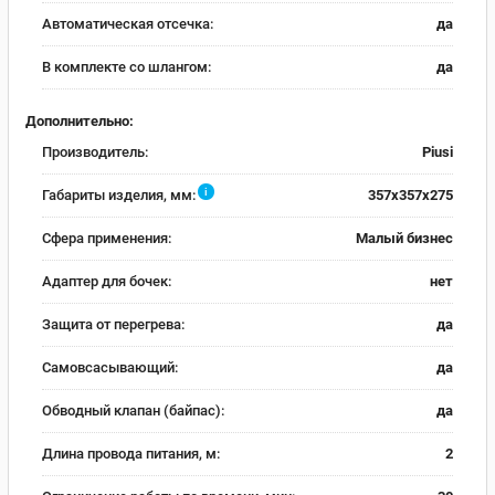
Автоматическая отсечка:
да
В комплекте со шлангом:
да
Дополнительно:
Производитель:
Piusi
i
Габариты изделия, мм:
357x357x275
Сфера применения:
Малый бизнес
Адаптер для бочек:
нет
Защита от перегрева:
да
Самовсасывающий:
да
Обводный клапан (байпас):
да
Длина провода питания, м:
2