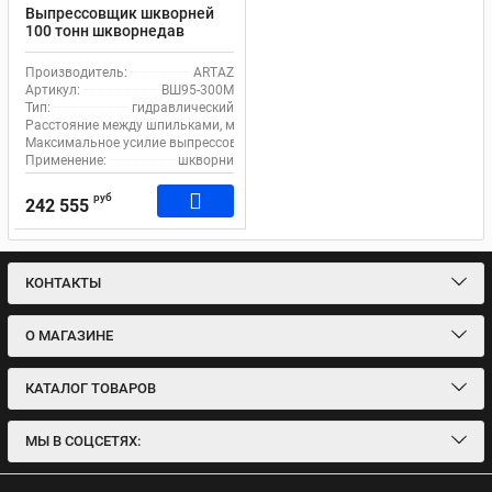
Выпрессовщик шкворней
100 тонн шкворнедав
гидравлический с ручным
насосом для грузовиков на
Производитель:
ARTAZ
тележке ВШ95-300М
Артикул:
ВШ95-300М
Тип:
гидравлический
Расстояние между шпильками, мм:
300
Максимальное усилие выпрессовщика, т:
106
Применение:
шкворни
руб
242 555
КОНТАКТЫ
О МАГАЗИНЕ
КАТАЛОГ ТОВАРОВ
МЫ В СОЦСЕТЯХ: