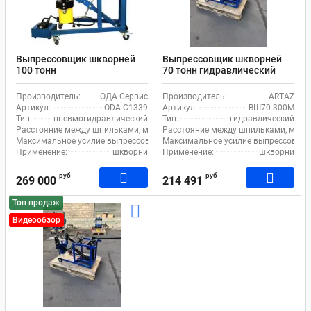
Выпрессовщик шкворней
Выпрессовщик шкворней
100 тонн
70 тонн гидравлический
пневмогидравлический
шкворнедав для
шкворнедав для
грузовиков на тележке
Производитель:
ОДА Сервис
Производитель:
ARTAZ
грузовиков на тележке ОДА
ВШ70-300М с ручным
Артикул:
ODA-C1339
Артикул:
ВШ70-300М
Сервис ODA-C1339, с
насосом
Тип:
пневмогидравлический
Тип:
гидравлический
педалью
Расстояние между шпильками, мм:
260
Расстояние между шпильками, мм:
Максимальное усилие выпрессовщика, т:
Максимальное усилие выпрессовщика
100
Применение:
шкворни
Применение:
шкворни
руб
руб
269 000
214 491
Топ продаж
Видеообзор