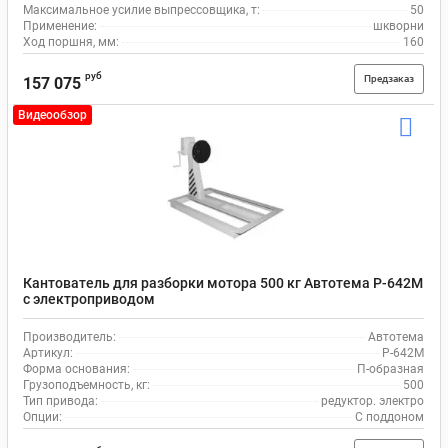
Максимальное усилие выпрессовщика, т:
50
Применение:
шкворни
Ход поршня, мм:
160
руб
Предзаказ
157 075
Видеообзор
Кантователь для разборки мотора 500 кг Автотема Р-642М
с электроприводом
Производитель:
Автотема
Артикул:
Р-642М
Форма основания:
П-образная
Грузоподъемность, кг:
500
Тип привода:
редуктор. электро
Опции:
С поддоном