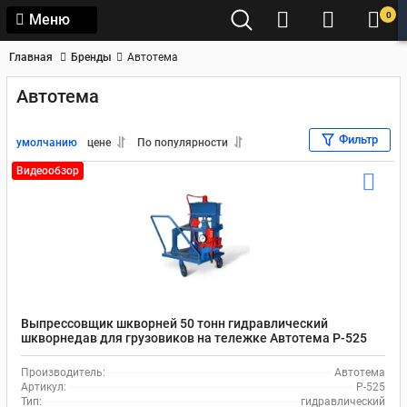
0
Меню
Главная
Бренды
Автотема
Автотема
Фильтр
умолчанию
цене
По популярности
Видеообзор
Выпрессовщик шкворней 50 тонн гидравлический
шкворнедав для грузовиков на тележке Автотема Р-525
Производитель:
Автотема
Артикул:
Р-525
Тип:
гидравлический