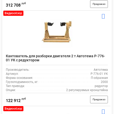
руб
Предзаказ
312 708
Видеообзор
Кантователь для разборки двигателя 2 т Автотема Р-776-
01 УК с редуктором
Производитель:
Автотема
Артикул:
Р-776-01 УК
Форма основания:
П-образная
Грузоподъемность, кг:
2000
Тип привода:
редуктор
Опции:
2 регулируемых кронштейна
руб
Предзаказ
122 912
Видеообзор