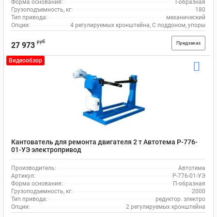
Форма основания:
Т-образная
Грузоподъемность, кг:
180
Тип привода:
механический
Опции:
4 регулируемых кронштейна, С поддоном, упоры
руб
Предзаказ
27 973
Видеообзор
Кантователь для ремонта двигателя 2 т Автотема Р-776-
01-УЭ электропривод
Производитель:
Автотема
Артикул:
Р-776-01-УЭ
Форма основания:
П-образная
Грузоподъемность, кг:
2000
Тип привода:
редуктор. электро
Опции:
2 регулируемых кронштейна