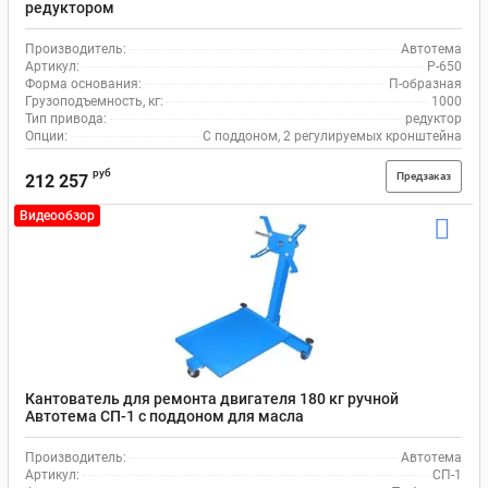
редуктором
Производитель:
Автотема
Артикул:
Р-650
Форма основания:
П-образная
Грузоподъемность, кг:
1000
Тип привода:
редуктор
Опции:
С поддоном, 2 регулируемых кронштейна
руб
Предзаказ
212 257
Видеообзор
Кантователь для ремонта двигателя 180 кг ручной
Автотема СП-1 с поддоном для масла
Производитель:
Автотема
Артикул:
СП-1