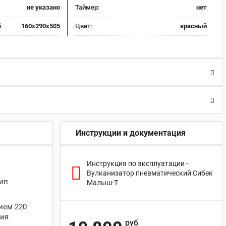
не указано
Таймер:
нет
i
160x290x505
Цвет:
красный
Инструкции и документация
Инструкция по эксплуатации -
Вулканизатор пневматический Сибек
ип
Малыш-Т
ием 220
ния
руб