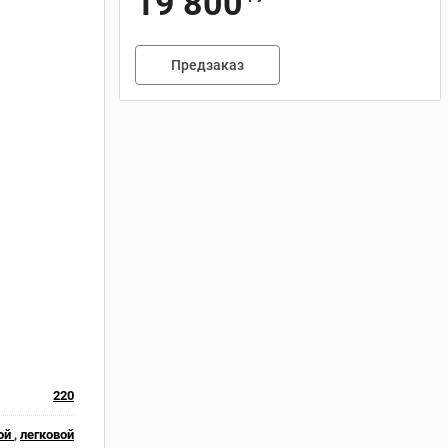
19 800
Предзаказ
220
ой
,
легковой