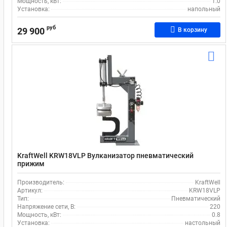
Мощность, кВт:
1.0
Установка:
напольный
руб
29 900
В корзину
KraftWell KRW18VLP Вулканизатор пневматический
прижим
Производитель:
KraftWell
Артикул:
KRW18VLP
Тип:
Пневматический
Напряжение сети, В:
220
Мощность, кВт:
0.8
Установка:
настольный