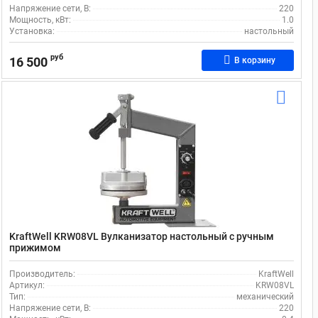
Напряжение сети, В:
220
Мощность, кВт:
1.0
Установка:
настольный
руб
16 500
В корзину
KraftWell KRW08VL Вулканизатор настольный с ручным
прижимом
Производитель:
KraftWell
Артикул:
KRW08VL
Тип:
механический
Напряжение сети, В:
220