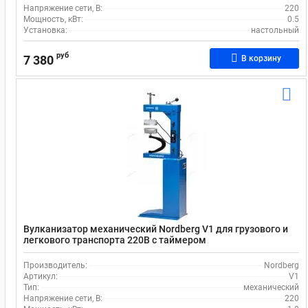
Напряжение сети, В:
220
Мощность, кВт:
0.5
Установка:
настольный
руб
7 380
В корзину
Вулканизатор механический Nordberg V1 для грузового и
легкового транспорта 220В с таймером
Производитель:
Nordberg
Артикул:
V1
Тип:
механический
Напряжение сети, В:
220