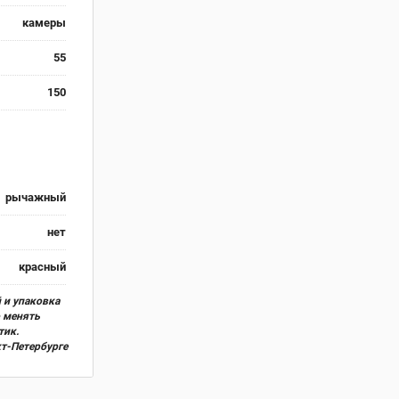
камеры
55
150
рычажный
нет
красный
 и упаковка
о менять
тик.
кт-Петербурге