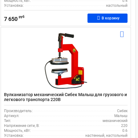
Мощность, кВт:
0.4
Установка:
настольный
руб
7 650
В корзину
Вулканизатор механический Сибек Малыш для грузового и
легкового транспорта 220В
Производитель:
Сибек
Артикул:
Малыш
Тип:
механический
Напряжение сети, В:
220
Мощность, кВт:
0.6
Установка:
настенный, настольный