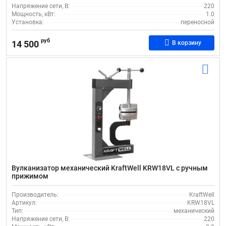
Напряжение сети, В:
220
Мощность, кВт:
1.0
Установка:
переносной
руб
14 500
В корзину
Вулканизатор механический KraftWell KRW18VL с ручным
прижимом
Производитель:
KraftWell
Артикул:
KRW18VL
Тип:
механический
Напряжение сети, В:
220