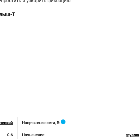
упростить и ускорить фиксацию
алыш-Т
i
ческий
Напряжение сети, В:
0.6
Назначение:
грузов