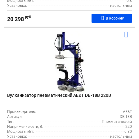
Мощность, кВт:
0.8
Установка:
настольный
руб
20 298
В корзину
Вулканизатор пневматический AE&T DB-18B 220В
Производитель:
AE&T
Артикул:
DB-18B
Тип:
Пневматический
Напряжение сети, В:
220
Мощность, кВт:
0.80
Установка:
настольный