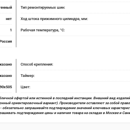
стенный
Тип ремонтируемых шин:
нет
Ход штока прижимного цилиндра, мм:
1
Рабочая температура, °С:
Россия
указано
Способ крепления:
указано
Таймер:
90x505
Цвет:
бличной офертой или истинной в последней инстанции. Внешний вид изделий
ционный ориентировочный вариант). Производители оставляют за собой прав
х) - обязательно запрашивайте подтверждение значений ключевых характерис
прашивать подтверждения цены и наличия товара на складах в Москве и Сан