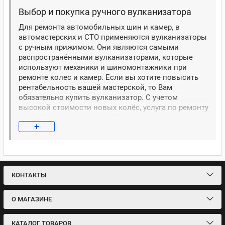
Выбор и покупка ручного вулканизатора
Для ремонта автомобильных шин и камер, в
автомастерских и СТО применяются вулканизаторы
с ручным прижимом. Они являются самыми
распространёнными вулканизаторами, которые
используют механики и шиномонтажники при
ремонте колес и камер. Если вы хотите повысить
рентабельность вашей мастерской, то Вам
обязательно купить вулканизатор. С учетом
высокой стоимости новых колёс, услуга по ремонту
колёс будет очень востребована.
+
Преимущества покупки ручного вулканизатора
К плюсам покупки ручного вулканизатора можно
отнести:
КОНТАКТЫ
Невысокая цена
Эффективность ремонта
О МАГАЗИНЕ
Рентабельность
Востребованность
КАТАЛОГ ТОВАРОВ