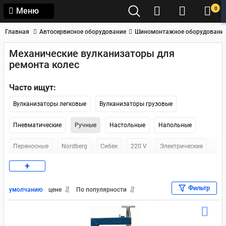
0
Меню
Главная
Автосервисное оборудование
Шиномонтажное оборудовани
Механические вулканизаторы для
ремонта колес
Часто ищут:
Вулканизаторы легковые
Вулканизаторы грузовые
Пневматические
Ручные
Настольные
Напольные
Переносные
Nordberg
Сибек
220 V
Электрические
+
Комплекс
Фильтр
умолчанию
цене
По популярности