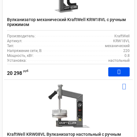
Вулканизатор механический KraftWell KRW18VL с ручным
прижимом
Производитель:
KraftWell
Артикул:
KRW18VL
Тип:
механический
Напряжение сети, В:
220
Мощность, кВт:
0.8
Установка:
настольный
руб
20 298
KraftWell KRW08VL Вулканизатор настольный с ручным