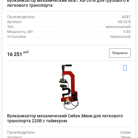
Вулканизатор механический AE&T XB-20-B для грузового и
легкового транспорта
Производитель:
AE&T
Артикул:
XB-20-B
Тип:
механический
Мощность, кВт:
0.80
Установка:
переносной
руб
Предзаказ
16 251
Вулканизатор механический Сибек Мини для легкового
транспорта 220В с таймером
Производитель:
Сибек
Артикул:
Мини