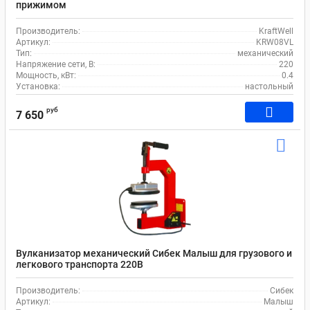
прижимом
Производитель:
KraftWell
Артикул:
KRW08VL
Тип:
механический
Напряжение сети, В:
220
Мощность, кВт:
0.4
Установка:
настольный
руб
7 650
Вулканизатор механический Сибек Малыш для грузового и
легкового транспорта 220В
Производитель:
Сибек
Артикул:
Малыш