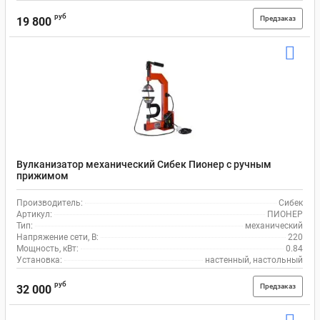
руб
Предзаказ
19 800
Вулканизатор механический Сибек Пионер с ручным
прижимом
Производитель:
Сибек
Артикул:
ПИОНЕР
Тип:
механический
Напряжение сети, В:
220
Мощность, кВт:
0.84
Установка:
настенный, настольный
руб
Предзаказ
32 000