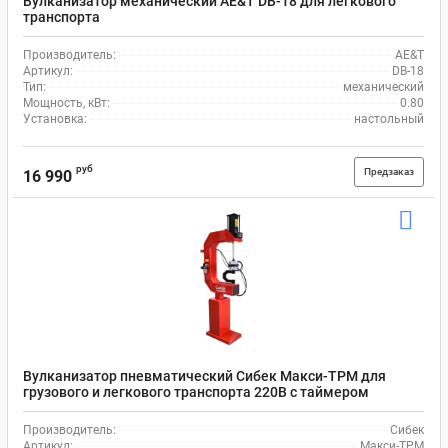
Вулканизатор механический AE&T DB-18 для легкового
транспорта
Производитель:
AE&T
Артикул:
DB-18
Тип:
механический
Мощность, кВт:
0.80
Установка:
настольный
руб
Предзаказ
16 990
Вулканизатор пневматический Сибек Макси-ТРМ для
грузового и легкового транспорта 220В с таймером
Производитель:
Сибек
Артикул:
Макси-ТРМ