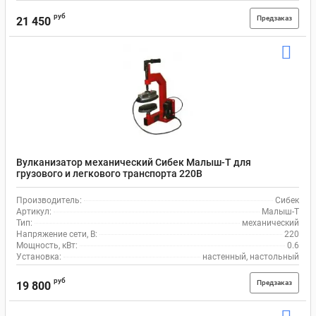
руб
Предзаказ
21 450
Вулканизатор механический Сибек Малыш-Т для
грузового и легкового транспорта 220В
Производитель:
Сибек
Артикул:
Малыш-Т
Тип:
механический
Напряжение сети, В:
220
Мощность, кВт:
0.6
Установка:
настенный, настольный
руб
Предзаказ
19 800