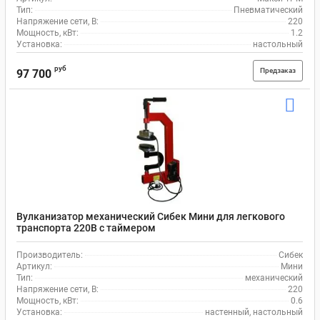
Тип:
Пневматический
Напряжение сети, В:
220
Мощность, кВт:
1.2
Установка:
настольный
руб
Предзаказ
97 700
Вулканизатор механический Сибек Мини для легкового
транспорта 220В с таймером
Производитель:
Сибек
Артикул:
Мини
Тип:
механический
Напряжение сети, В:
220
Мощность, кВт:
0.6
Установка:
настенный, настольный