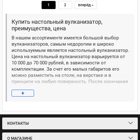
1
2
вперёд »
Купить настольный вулканизатор,
преимущества, цена
В нашем ассортименте имеется большой выбор
вулканизаторов, самым недорогим и широко
используемым является настольный вулканизатор.
Цена на настольный вулканизатор варьируется от
10 000 до 70 000 рублей, в зависимости от
комплектации. За счет его малых габаритов его
можно разместить на столе, на верстаке и в
принципе на любую поверхность. После окончания
работ вулканизатор можно легко убрать, и он не
+
будет занимать много места.
Плюсы покупки настольного вулканизатора
Плюсы выбора настольного вулканизатора,
КОНТАКТЫ
подведем итог:
Цена
О МАГАЗИНЕ