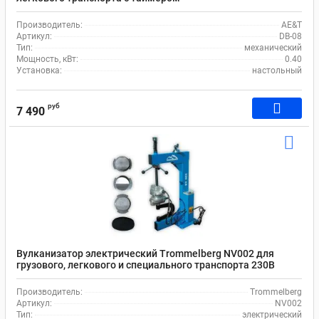
Производитель:
AE&T
Артикул:
DB-08
Тип:
механический
Мощность, кВт:
0.40
Установка:
настольный
руб
7 490
Вулканизатор электрический Trommelberg NV002 для
грузового, легкового и специального транспорта 230В
Производитель:
Trommelberg
Артикул:
NV002
Тип:
электрический