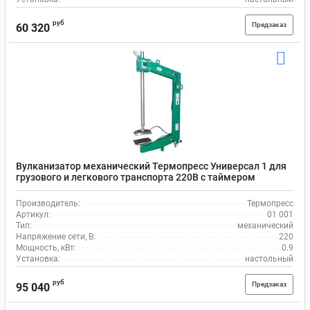
руб
Предзаказ
60 320
Вулканизатор механический Термопресс Универсал 1 для
грузового и легкового транспорта 220В с таймером
Производитель:
Термопресс
Артикул:
01 001
Тип:
механический
Напряжение сети, В:
220
Мощность, кВт:
0.9
Установка:
настольный
руб
Предзаказ
95 040