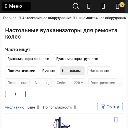
0
Меню
Главная
Автосервисное оборудование
Шиномонтажное оборудовани
Настольные вулканизаторы для ремонта
колес
Часто ищут:
Вулканизаторы легковые
Вулканизаторы грузовые
Пневматические
Ручные
Настольные
Напольные
Переносные
Nordberg
Сибек
220 V
Электрические
+
Комплекс
Фильтр
умолчанию
цене
По популярности