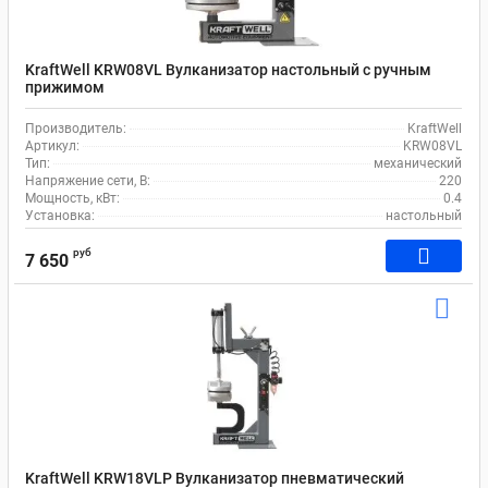
KraftWell KRW08VL Вулканизатор настольный с ручным
прижимом
Производитель:
KraftWell
Артикул:
KRW08VL
Тип:
механический
Напряжение сети, В:
220
Мощность, кВт:
0.4
Установка:
настольный
руб
7 650
KraftWell KRW18VLP Вулканизатор пневматический