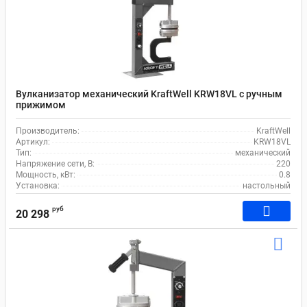
Вулканизатор механический KraftWell KRW18VL с ручным
прижимом
Производитель:
KraftWell
Артикул:
KRW18VL
Тип:
механический
Напряжение сети, В:
220
Мощность, кВт:
0.8
Установка:
настольный
руб
20 298