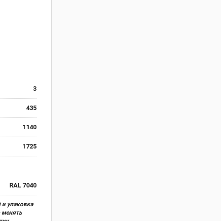
3
435
1140
1725
RAL 7040
 и упаковка
о менять