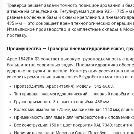
Траверса решает задачи точного позиционирования и без
а также на спецтехнике. Регулируемая длина 935–1725 м
разные колесные базы и схемы крепления, а пневмогидра
435 мм — это сокращает время технологических операций
Итальянское производство и комплектные склады в Моск
поставку.
Преимущества — Траверса пневмогидравлическая, гру
Apac 1542RA.03 сочетает высокую грузоподъемность с шир
большинства сервисных задач. Пневмогидравлика обеспе
ударные нагрузки на детали. Конструкция рассчитана на 
ускорить ремонтные циклы за счёт удобства монтажа и то
Производитель: Apac (Италия), модель 1542RA.03.
Тип привода: пневмогидравлический — плавный подъём и т
Грузоподъемность: 3 т; высота подъёма: 435 мм.
Колея: минимальная 775 мм, максимальная 1140 мм; длина:
Применимость: для ямы и для четырехстоечных подъемнико
Вес конструкции: 150 кг; цвет покрытия RAL 7040; гарантия 
Наличие на складах: Москва и Санкт‑Петербург — оперативн