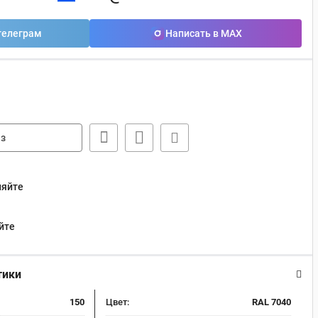
телеграм
Написать в MAX
з
няйте
йте
тики
150
Цвет:
RAL 7040