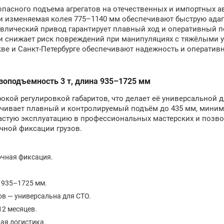
опасного подъема агрегатов на отечественных и импортных а
м и изменяемая колея 775–1140 мм обеспечивают быструю ада
влический привод гарантирует плавный ход и оперативный 
 и снижает риск повреждений при манипуляциях с тяжёлыми 
ве и Санкт‑Петербурге обеспечивают надежность и оператив
зоподъемность 3 т, длина 935–1725 мм
окой регулировкой габаритов, что делает её универсальной 
чивает плавный и контролируемый подъём до 435 мм, мини
частую эксплуатацию в профессиональных мастерских и позв
чной фиксации грузов.
очная фиксация.
 935–1725 мм.
в — универсальна для СТО.
12 месяцев.
ая логистика.