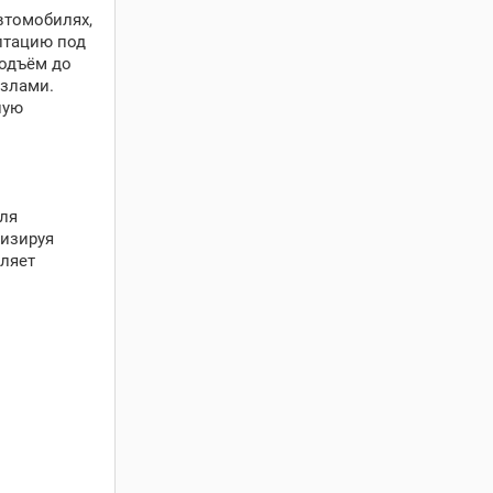
втомобилях,
птацию под
подъём до
узлами.
ную
для
мизируя
оляет