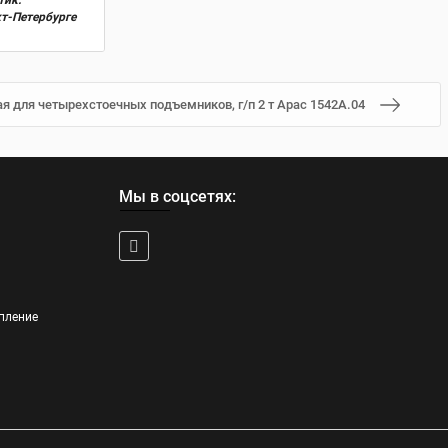
тик.
кт-Петербурге
я для четырехстоечных подъемников, г/п 2 т Apac 1542A.04
Мы в соцсетях:
пление