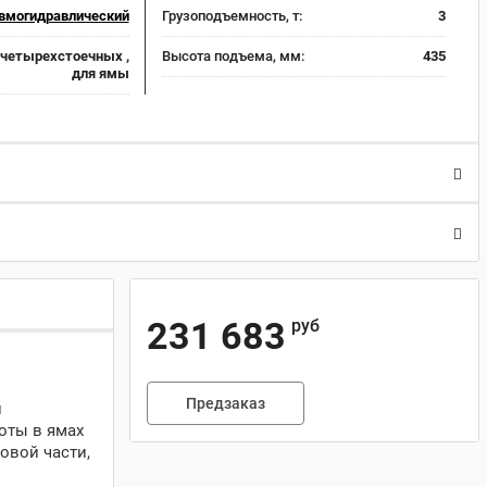
вмогидравлический
Грузоподъемность, т:
3
 четырехстоечных ,
Высота подъема, мм:
435
для ямы
231 683
руб
Предзаказ
и
оты в ямах
овой части,