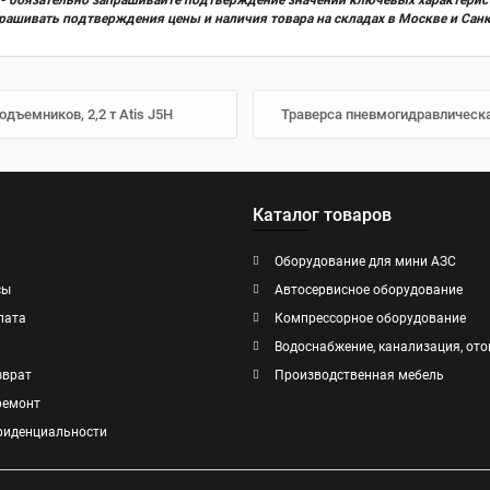
х) - обязательно запрашивайте подтверждение значений ключевых характерис
прашивать подтверждения цены и наличия товара на складах в Москве и Сан
дъемников, 2,2 т Atis J5H
Траверса пневмогидравлическа
Каталог товаров
Оборудование для мини АЗС
сы
Автосервисное оборудование
лата
Компрессорное оборудование
Водоснабжение, канализация, ото
зврат
Производственная мебель
ремонт
фиденциальности