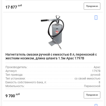
руб
Предзаказ
17 877
Нагнетатель смазки ручной с емкостью 8 л, переносной с
жестким носиком, длина шланга 1.5м Apac 1797B
Производитель:
Apac
Артикул:
1797B
Тип привода:
ручной
Тип установки:
со своей емкостью
Емкость собственного бака, л:
8
Мобильность:
Переносной
руб
Предзаказ
9 700