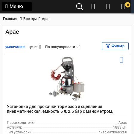
0
Меню
Главная
Бренды
Apac
Apac
Фильтр
умолчанию
цене
По популярности
Установка для прокачки тормозов и сцепления
пневматическая, емкость 5 л, 2.5 бар с манометром,
переносная Apac 1883KIT
Производитель:
Apac
Артикул:
1883KIT
Тип установки:
пневматическая