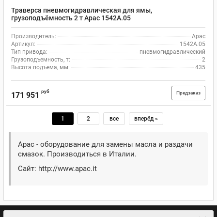
Траверса пневмогидравлическая для ямы,
грузоподъёмность 2 т Apac 1542A.05
Производитель:
Apac
Артикул:
1542A.05
Тип привода:
пневмогидравлический
Грузоподъемность, т:
2
Высота подъема, мм:
435
руб
Предзаказ
171 951
1
2
все
вперёд »
Apac - оборудование для замены масла и раздачи
смазок. Производиться в Италии.
Сайт: http://www.apac.it