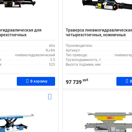
огидравлическая для
Траверса пневмогидравлическая
ырехстоечных
четырехстоечных, ножничных
т Atis RJ-8A
подъемников, 2,8 т, Atis J6A
Atis
Производитель:
RJ-8A
Артикул:
пневмогидравлический
Тип привода:
пневмоги
т:
3.5
Грузоподъемность, т:
м:
525
Высота подъема, мм:
руб
97 739
В корзину
В