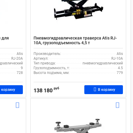
 для
Пневмогидравлическая траверса Atis RJ-
10A, грузоподъемность 4,5 т
Atis
Производитель:
Atis
RJ-20A
Артикул:
RJ-10A
дравлический
Тип привода:
пневмогидравлический
9
Грузоподъемность, т:
4.5
728
Высота подъема, мм:
779
руб
138 180
 корзину
В корзину