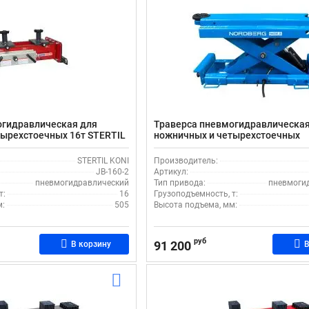
огидравлическая для
Траверса пневмогидравлическая
ырехстоечных 16т STERTIL
ножничных и четырехстоечных
подъемников, 3т NORDBERG N43
STERTIL KONI
Производитель:
JB-160-2
Артикул:
пневмогидравлический
Тип привода:
пневмоги
т:
16
Грузоподъемность, т:
м:
505
Высота подъема, мм:
руб
91 200
В корзину
В