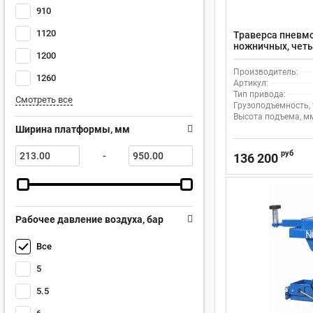
910
1120
Траверса пневм
ножничных, чет
1200
подъемников, 4т
Производитель:
1260
Артикул:
Тип привода:
Смотреть все
Грузоподъемность, 
Высота подъема, м
Ширина платформы, мм
руб
-
136 200
Рабочее давление воздуха, бар
Все
5
5.5