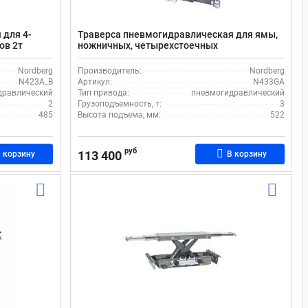
 для 4-
Траверса пневмогидравлическая для ямы,
ов 2т
ножничных, четырехстоечных
подъемников, 3 т Nordberg N433GA
Nordberg
Производитель:
Nordberg
N423A_B
Артикул:
N433GA
дравлический
Тип привода:
пневмогидравлический
2
Грузоподъемность, т:
3
485
Высота подъема, мм:
522
руб
113 400
 корзину
В корзину