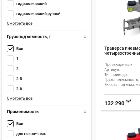
гидравлический
гидравлический ручной
Смотреть все
Грузоподъемность, т
Траверса пневм
Все
четырехстоечных
GL82091-G
1
Производитель:
2
Артикул:
Тип привода:
2.5
Грузоподъемность, 
Высота подъема, м
2.6
Смотреть все
руб
132 290
Применимость
Все
для ножничных