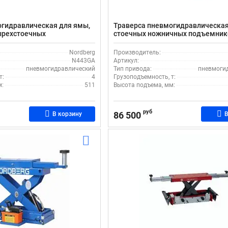
огидравлическая для ямы,
Траверса пневмогидравлическая
ырехстоечных
стоечных ножничных подъемник
 Nordberg N443GA
Nordberg N423A_B
Nordberg
Производитель:
N443GA
Артикул:
пневмогидравлический
Тип привода:
пневмоги
т:
4
Грузоподъемность, т:
м:
511
Высота подъема, мм:
руб
86 500
В корзину
В