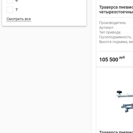
6
Траверса пневм
7
четырехстоечных
Nordberg N433B
Смотреть все
Производитель:
Артикул:
Тип привода:
Грузоподъемность, 
Высота подъема, м
руб
105 500
Траверса пневм