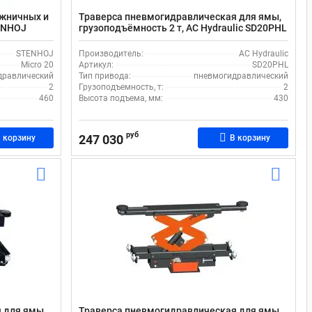
ожничных и
Траверса пневмогидравлическая для ямы,
TENHOJ
грузоподъёмность 2 т, AC Hydraulic SD20PHL
STENHOJ
Производитель:
AC Hydraulic
Micro 20
Артикул:
SD20PHL
дравлический
Тип привода:
пневмогидравлический
2
Грузоподъемность, т:
2
460
Высота подъема, мм:
430
руб
247 030
 корзину
В корзину
 для ямы,
Траверса пневмогидравлическая для ямы,