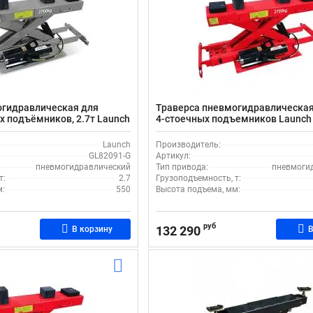
огидравлическая для
Траверса пневмогидравлическая 
 подъёмников, 2.7т Launch
4-стоечных подъемников Launch
Launch
Производитель:
GL82091-G
Артикул:
пневмогидравлический
Тип привода:
пневмоги
т:
2.7
Грузоподъемность, т:
м:
550
Высота подъема, мм:
руб
132 290
В корзину
В