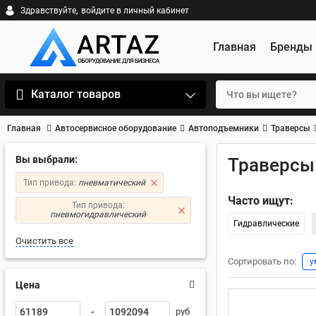
Здравствуйте,
войдите в личный кабинет
Главная
Бренды
Каталог товаров
Главная
Автосервисное оборудование
Автоподъемники
Траверсы
Вы выбрали:
Траверсы
Тип привода:
пневматический
Часто ищут:
Тип привода:
пневмогидравлический
Гидравлические
Очистить все
Сортировать по:
у
Цена
-
руб