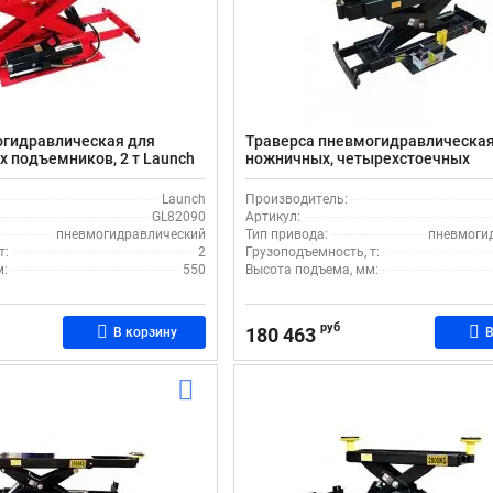
огидравлическая для
Траверса пневмогидравлическая
 подъемников, 2 т Launch
ножничных, четырехстоечных
подъемников, 9 т Atis RJ-20A
Launch
Производитель:
GL82090
Артикул:
пневмогидравлический
Тип привода:
пневмоги
т:
2
Грузоподъемность, т:
м:
550
Высота подъема, мм:
руб
180 463
В корзину
В