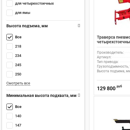
для четырехстоечных
для ямы
Высота подъема, мм
Все
Траверса пневм
четырехстоечных
218
GL82090
Производитель:
234
Артикул:
Тип привода:
245
Грузоподъемность, 
Высота подъема, м
250
Смотреть все
руб
129 800
Минимальная высота подхвата, мм
Все
140
147