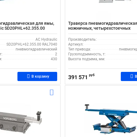
огидравлическая для ямы,
Траверса пневмогидравлическая
ulic SD20PHL+62.355.00
ножничных, четырехстоечных
подъемников, 3 т Ravaglioli J30P
AC Hydraulic
Производитель:
SD20PHL+62.355.00 RAL7040
Артикул:
пневмогидравлический
Тип привода:
пневмоги
т:
2
Грузоподъемность, т:
м:
430
Высота подъема, мм:
руб
391 571
В корзину
В