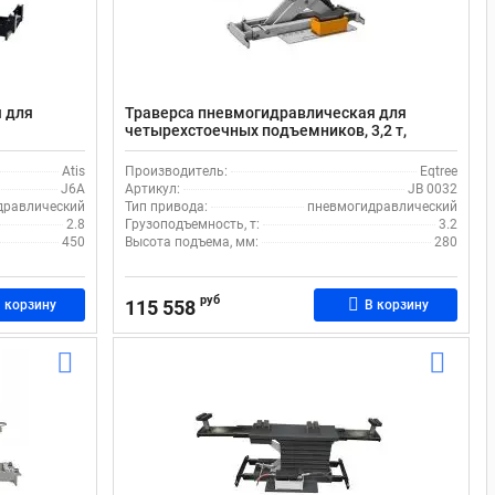
 для
Траверса пневмогидравлическая для
четырехстоечных подъемников, 3,2 т,
eqtree™ JB 0032
Atis
Производитель:
Eqtree
J6A
Артикул:
JB 0032
дравлический
Тип привода:
пневмогидравлический
2.8
Грузоподъемность, т:
3.2
450
Высота подъема, мм:
280
руб
115 558
 корзину
В корзину