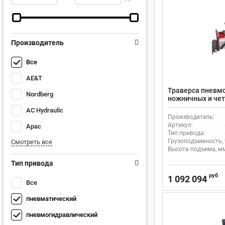
Производитель
Все
AE&T
Траверса пневм
Nordberg
ножничных и чет
KONI JB-160-2
AC Hydraulic
Производитель:
Артикул:
Apac
Тип привода:
Грузоподъемность, 
Смотреть все
Высота подъема, м
Тип привода
руб
1 092 094
Все
пневматический
пневмогидравлический