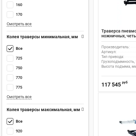
160
170
Смотреть все
Траверса пневм
ножничных, чет
Колея траверсы минимальная, мм
подъемников, 3,5
Производитель:
Все
Артикул:
Тип привода:
725
Грузоподъемность, 
Высота подъема, м
750
770
руб
117 545
775
Смотреть все
Колея траверсы максимальная, мм
Все
920