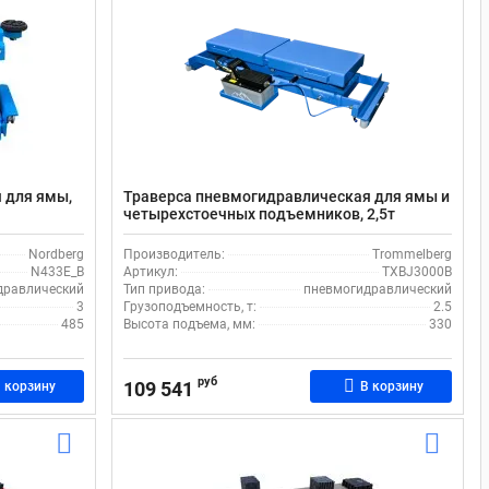
 для ямы,
Траверса пневмогидравлическая для ямы и
четырехстоечных подъемников, 2,5т
3E_B
Trommelberg TXBJ3000B
Nordberg
Производитель:
Trommelberg
N433E_B
Артикул:
TXBJ3000B
дравлический
Тип привода:
пневмогидравлический
3
Грузоподъемность, т:
2.5
485
Высота подъема, мм:
330
руб
109 541
 корзину
В корзину