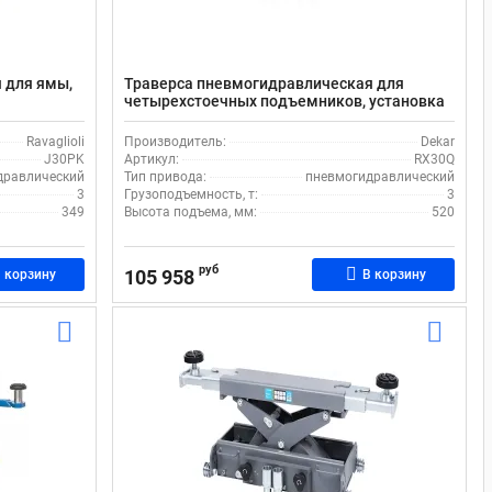
 для ямы,
Траверса пневмогидравлическая для
четырехстоечных подъемников, установка
K
на яму, 3 т Dekar RX30Q
Ravaglioli
Производитель:
Dekar
J30PK
Артикул:
RX30Q
дравлический
Тип привода:
пневмогидравлический
3
Грузоподъемность, т:
3
349
Высота подъема, мм:
520
руб
105 958
 корзину
В корзину