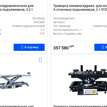
огидравлическая для
Траверса пневмогидравл. для н
 подъёмников, 3,2 т
4-стоечных подъемников, 2 т S
A
Micro20
Nordberg
Производитель:
N433BA
Артикул:
пневмогидравлический
Тип привода:
пневмоги
т:
3.2
Грузоподъемность, т:
м:
735
Высота подъема, мм:
руб
357 580
В корзину
В
огидравлическая для
Траверса пневмогидравлическая