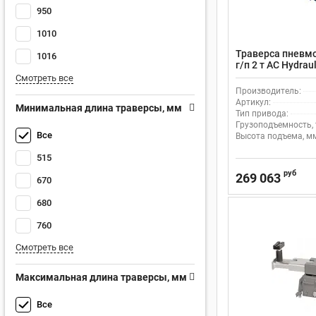
950
1010
Траверса пневм
1016
г/п 2 т AC Hydra
RAL7040
Смотреть все
Производитель:
Артикул:
Минимальная длина траверсы, мм
Тип привода:
Грузоподъемность, 
Все
Высота подъема, м
515
руб
269 063
670
680
760
Смотреть все
Максимальная длина траверсы, мм
Все