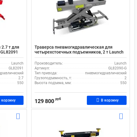
2.7 т для
Траверса пневмогидравлическая для
 GL82091
четырехстоечных подъемников, 2 т Launch
GL82090-G
Launch
Производитель:
Launch
GL82091
Артикул:
GL82090-G
дравлический
Тип привода:
пневмогидравлический
2.7
Грузоподъемность, т:
2
550
Высота подъема, мм:
550
руб
129 800
 корзину
В корзину