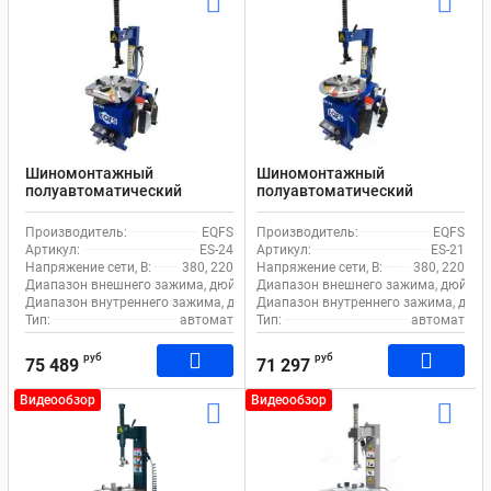
Шиномонтажный
Шиномонтажный
полуавтоматический
полуавтоматический
станок EQFS ES-24 для
станок EQFS ES-21 для
легкового транспорта
легкового транспорта
Производитель:
EQFS
Производитель:
EQFS
Артикул:
ES-24
Артикул:
ES-21
Напряжение сети, В:
380, 220
Напряжение сети, В:
380, 220
Диапазон внешнего зажима, дюйм:
11-21
Диапазон внешнего зажима, дюйм:
Диапазон внутреннего зажима, дюйм:
Диапазон внутреннего зажима, дюйм
12-24
Тип:
автомат
Тип:
автомат
руб
руб
75 489
71 297
Видеообзор
Видеообзор