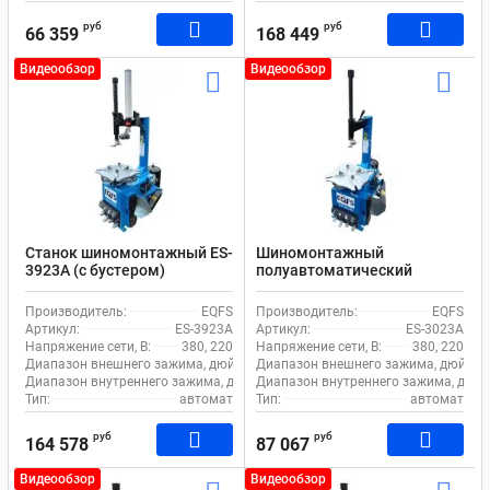
руб
руб
66 359
168 449
Видеообзор
Видеообзор
Станок шиномонтажный ES-
Шиномонтажный
3923A (с бустером)
полуавтоматический
полуавтомат со
станок EQFS ES-3023A для
вспомогательной рукой
легкового транспорта
Производитель:
EQFS
Производитель:
EQFS
Артикул:
ES-3923A
Артикул:
ES-3023A
Напряжение сети, В:
380, 220
Напряжение сети, В:
380, 220
Диапазон внешнего зажима, дюйм:
12-21
Диапазон внешнего зажима, дюйм:
Диапазон внутреннего зажима, дюйм:
Диапазон внутреннего зажима, дюйм
13-25
Тип:
автомат
Тип:
автомат
руб
руб
164 578
87 067
Видеообзор
Видеообзор