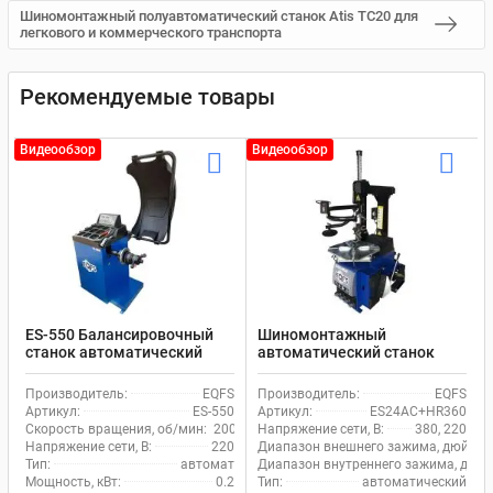
Шиномонтажный полуавтоматический станок Atis TC20 для
легкового и коммерческого транспорта
Рекомендуемые товары
Видеообзор
Видеообзор
ES-550 Балансировочный
Шиномонтажный
станок автоматический
автоматический станок
ввод 2 параметров
EQFS ES24AC+HR360 для
легкового транспорта
Производитель:
EQFS
Производитель:
EQFS
Артикул:
ES-550
Артикул:
ES24AC+HR360
Скорость вращения, об/мин:
200
Напряжение сети, В:
380, 220
Напряжение сети, В:
220
Диапазон внешнего зажима, дюйм:
Тип:
автомат
Диапазон внутреннего зажима, дюйм
Мощность, кВт:
0.2
Тип:
автоматический