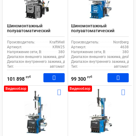
Шиномонтажный
Шиномонтажный
полуавтоматический
полуавтоматический
станок KraftWell KRW25 для
станок Nordberg 4638 для
легкового транспорта
легкового транспорта
Производитель:
KraftWell
Производитель:
Nordberg
Артикул:
KRW25
Артикул:
4638
Напряжение сети, В:
380
Напряжение сети, В:
380
Диапазон внешнего зажима, дюйм:
9-21
Диапазон внешнего зажима, дюйм:
Диапазон внутреннего зажима, дюйм:
Диапазон внутреннего зажима, дюйм
13-25
Тип:
автомат
Тип:
автомат
руб
руб
101 898
99 300
Видеообзор
Видеообзор