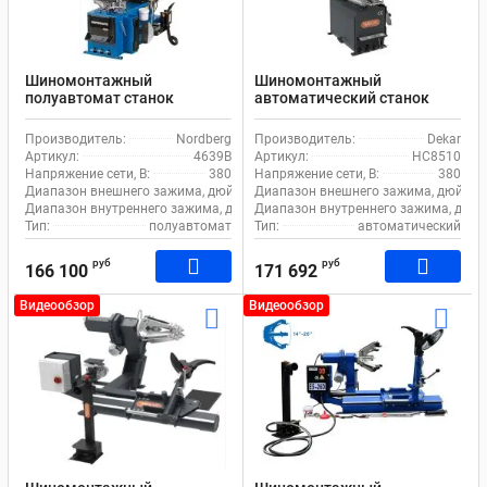
Шиномонтажный
Шиномонтажный
полуавтомат станок
автоматический станок
Nordberg 4639B для
Dekar HC8510 для легкового
легкового и коммерческого
и коммерческого
Производитель:
Nordberg
Производитель:
Dekar
транспорта
транспорта
Артикул:
4639B
Артикул:
HC8510
Напряжение сети, В:
380
Напряжение сети, В:
380
Диапазон внешнего зажима, дюйм:
11-24
Диапазон внешнего зажима, дюйм:
Диапазон внутреннего зажима, дюйм:
Диапазон внутреннего зажима, дюйм
13-26
Тип:
полуавтомат
Тип:
автоматический
руб
руб
166 100
171 692
Видеообзор
Видеообзор