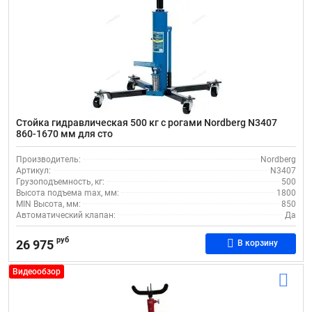
Стойка гидравлическая 500 кг с рогами Nordberg N3407
860-1670 мм для сто
Производитель:
Nordberg
Артикул:
N3407
Грузоподъемность, кг:
500
Высота подъема max, мм:
1800
MIN Высота, мм:
850
Автоматический клапан:
Да
руб
26 975
В корзину
Видеообзор