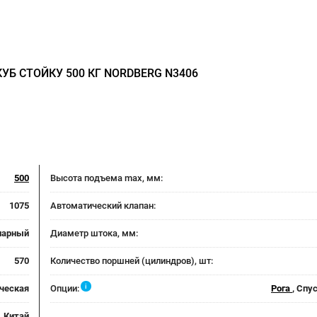
УБ СТОЙКУ 500 КГ NORDBERG N3406
500
Высота подъема max, мм:
1075
Автоматический клапан:
нарный
Диаметр штока, мм:
570
Количество поршней (цилиндров), шт:
i
ческая
Опции:
Рога
, Спу
Китай