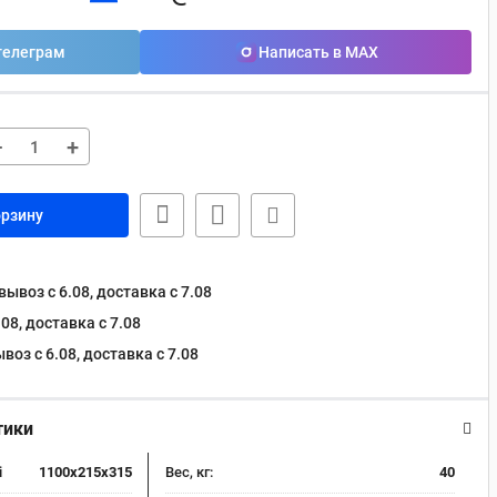
телеграм
Написать в MAX
−
+
орзину
ывоз с 6.08, доставка c 7.08
08, доставка c 7.08
оз с 6.08, доставка c 7.08
тики
i
1100x215x315
Вес, кг:
40