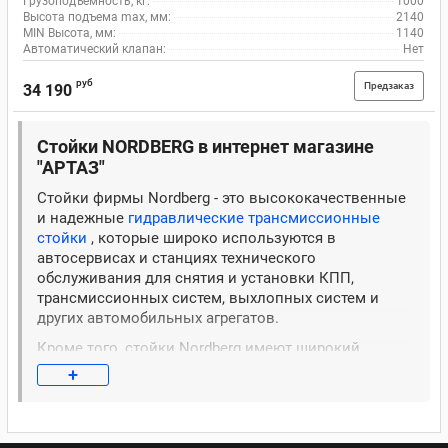
Грузоподъемность, кг:
1000
Высота подъема max, мм:
2140
MIN Высота, мм:
1140
Автоматический клапан:
Нет
руб
Предзаказ
34 190
Стойки NORDBERG в интернет магазине
"АРТАЗ"
Стойки фирмы Nordberg - это высококачественные
и надежные
гидравлические трансмиссионные
стойки
, которые широко используются в
автосервисах и станциях технического
обслуживания для снятия и установки КПП,
трансмиссионных систем, выхлопных систем и
других автомобильных агрегатов.
Кроме того, стойки Nordberg имеют широкий
диапазон применения, что делает их
+
универсальным инструментом для работы с
различными моделями автомобилей. Они легко
устанавливаются и снимаются, что сокращает