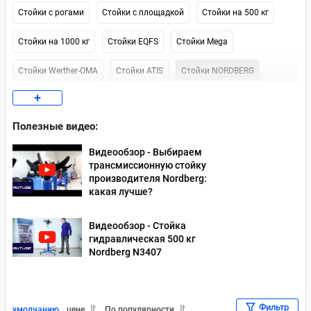
Стойки с рогами
Стойки с площадкой
Стойки на 500 кг
Стойки на 1000 кг
Стойки EQFS
Стойки Mega
Стойки Werther-OMA
Стойки ATIS
Стойки NORDBERG
+
Стойки Kraftwell
Стойки AET
Стойки Forsage
Полезные видео:
Стойки на 300 кг
Москва (наличие)
Видеообзор - Выбираем
трансмиссионную стойку
производителя Nordberg:
какая лучше?
Видеообзор - Стойка
гидравлическая 500 кг
Nordberg N3407
Фильтр
умолчанию
цене
По популярности