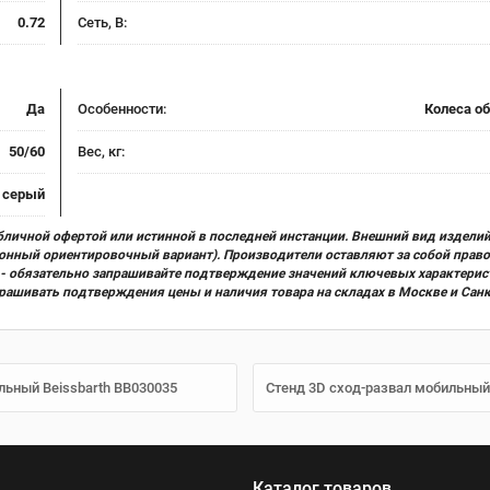
0.72
Сеть, В:
Да
Особенности:
Колеса о
50/60
Вес, кг:
серый
бличной офертой или истинной в последней инстанции. Внешний вид изделий
ционный ориентировочный вариант). Производители оставляют за собой прав
х) - обязательно запрашивайте подтверждение значений ключевых характерис
прашивать подтверждения цены и наличия товара на складах в Москве и Сан
льный Beissbarth BB030035
Стенд 3D сход-развал мобильный
Каталог товаров