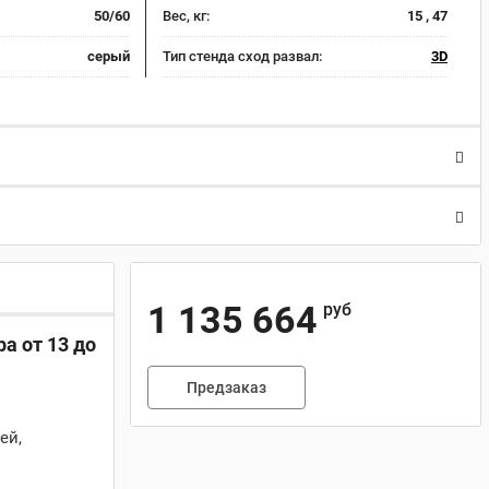
50/60
Вес, кг:
15 , 47
серый
Тип стенда сход развал:
3D
1 135 664
руб
а от 13 до
Предзаказ
ей,