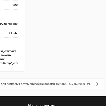
220
брезиненные
15 , 47
 и упаковка
о менять
тик.
кт-Петербурге
 для легковых автомобилей Beissbarth 1692000150/1692000149
Мы в соцсетях: