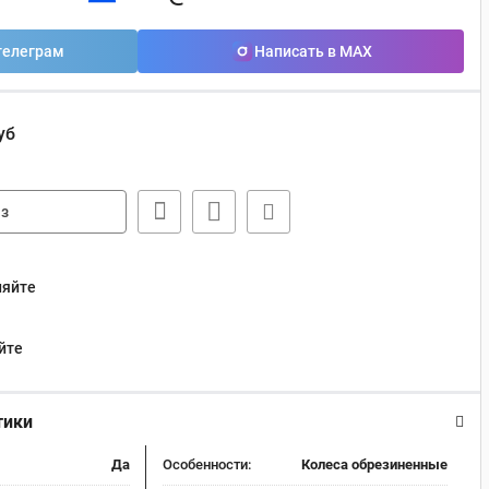
телеграм
Написать в MAX
уб
з
няйте
йте
тики
Да
Особенности:
Колеса обрезиненные