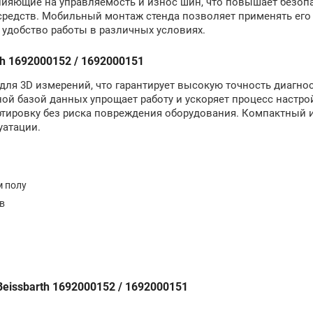
лияющие на управляемость и износ шин, что повышает безоп
средств. Мобильный монтаж стенда позволяет применять его
 удобство работы в различных условиях.
h 1692000152 / 1692000151
я 3D измерений, что гарантирует высокую точность диагнос
й базой данных упрощает работу и ускоряет процесс настро
ировку без риска повреждения оборудования. Компактный и
уатации.
м полу
в
eissbarth 1692000152 / 1692000151