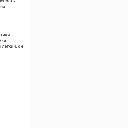
асность
 на
тики.
йки.
 легкий, он