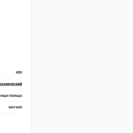
400
еханический
мощи пальца
металл