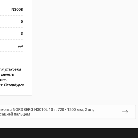
N3008
5
3
да
 и упаковка
о менять
тик.
кт-Петербурге
монта NORDBERG N3010L 10 т, 720 - 1200 мм, 2 шт,
ксацией пальцем