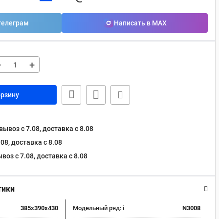
телеграм
Написать в MAX
−
+
орзину
ывоз с 7.08, доставка c 8.08
08, доставка c 8.08
оз с 7.08, доставка c 8.08
тики
385x390x430
Модельный ряд:
i
N3008