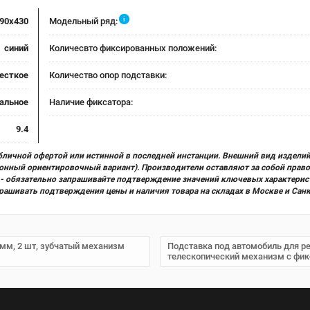
i
90x430
Модельный ряд:
синий
Количесвто фиксированных положений:
есткое
Количество опор подставки:
альное
Наличие фиксатора:
9.4
бличной офертой или истинной в последней инстанции. Внешний вид изделий
ционный ориентировочный вариант). Производители оставляют за собой прав
х) - обязательно запрашивайте подтверждение значений ключевых характерис
прашивать подтверждения цены и наличия товара на складах в Москве и Сан
 мм, 2 шт, зубчатый механизм
Подставка под автомобиль для ре
телескопический механизм с фи