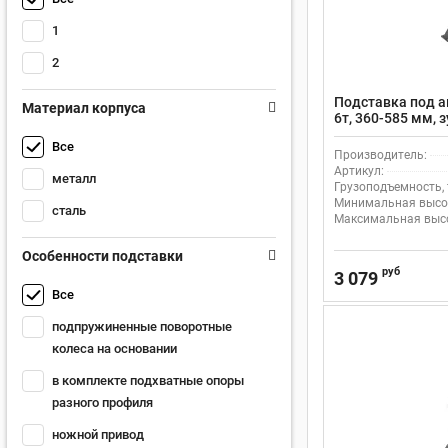
1
2
Подставка под 
Материал корпуса
6т, 360-585 мм,
фиксации
Все
Производитель:
Артикул:
металл
Грузоподъемность, 
Минимальная высот
сталь
Максимальная высо
Особенности подставки
руб
3 079
Все
подпружиненные поворотные
колеса на основании
в комплекте подхватные опоры
разного профиля
ножной привод