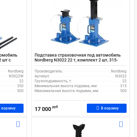
томобиль
Подставка страховочная под автомобиль
2 шт c
Nordberg N3022 22 т, комплект 2 шт, 315-
 пальца
500мм фиксация при помощи пальца
Nordberg
Производитель:
Nordberg
N3022W
Артикул:
N3022
22
Грузоподъемность, т:
22
350
Минимальная высота подъема, мм:
315
500
Максимальная высота подъема, мм:
500
руб
17 000
 корзину
В корзину