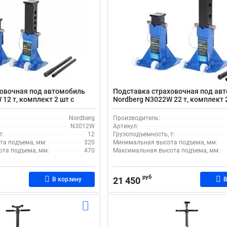
ховочная под автомобиль
Подставка страховочная под ав
12 т, комплект 2 шт c
Nordberg N3022W 22 т, комплект 
ция при помощи пальца
колесами, фиксация при помощи
Nordberg
Производитель:
N3012W
Артикул:
т:
12
Грузоподъемность, т:
а подъема, мм:
320
Минимальная высота подъема, мм:
та подъема, мм:
470
Максимальная высота подъема, мм:
руб
21 450
В корзину
В