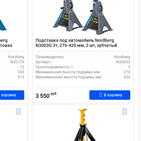
berg
Подставка под автомобиль Nordberg
нтовая
N3003G 3т, 276-420 мм, 2 шт, зубчатый
механизм фиксации
Nordberg
Производитель:
Nordberg
N3012S
Артикул:
N3003G
12
Грузоподъемность, т:
3
343
Минимальная высота подъема, мм:
276
513
Максимальная высота подъема, мм:
420
руб
3 550
 корзину
В корзину