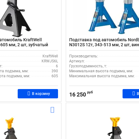
втомобиль KraftWell
Подставка под автомобиль Nord
605 мм, 2 шт, зубчатый
N3012S 12т, 343-513 мм, 2 шт, ви
ции
KraftWell
Производитель:
KRWJS6L
Артикул:
т:
6
Грузоподъемность, т:
а подъема, мм:
390
Минимальная высота подъема, мм:
та подъема, мм:
605
Максимальная высота подъема, мм:
руб
16 250
В корзину
В