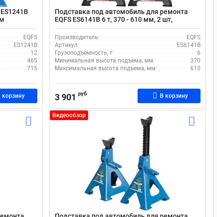
 ES1241B
Подставка под автомобиль для ремонта
ым
EQFS ES6141B 6 т, 370 - 610 мм, 2 шт,
зубчатый механизм фиксации
EQFS
Производитель:
EQFS
ES1241B
Артикул:
ES6141B
12
Грузоподъемность, т:
6
465
Минимальная высота подъема, мм:
370
715
Максимальная высота подъема, мм:
610
руб
3 901
 корзину
В корзину
Видеообзор
ремонта
Подставка под автомобиль для ремонта