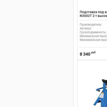
Подставка под а
N3002T 2 т высок
при помощи паль
Производитель:
Артикул:
Грузоподъемность, 
Минимальная высот
Максимальная высо
руб
8 340