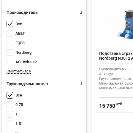
Производитель
Все
AE&T
EQFS
Nordberg
Подставка стра
Nordberg N3012W 
AC Hydraulic
колесами, фикса
Производитель:
Смотреть все
Артикул:
Грузоподъемность, 
Грузоподъемность, т
Минимальная высот
Максимальная высо
Все
руб
0.75
15 750
1
1.5