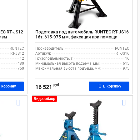
EC RT-JS12
Подставка под автомобиль RUNTEC RT-JS16
низм
16т, 615-975 мм, фиксация при помощи
пальца
RUNTEC
Производитель:
RUNTEC
RT-JS12
Артикул:
RT-JS16
12
Грузоподъемность, т:
16
480
Минимальная высота подъема, мм:
615
750
Максимальная высота подъема, мм:
975
руб
16 521
 корзину
В корзину
Видеообзор