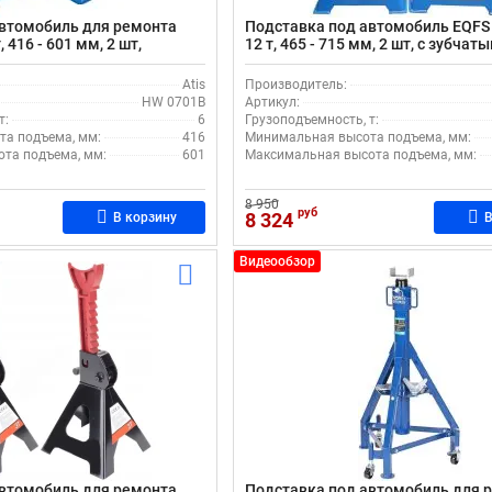
автомобиль для ремонта
Подставка под автомобиль EQFS
, 416 - 601 мм, 2 шт,
12 т, 465 - 715 мм, 2 шт, с зубчат
изм фиксации
механизмом
Atis
Производитель:
HW 0701B
Артикул:
т:
6
Грузоподъемность, т:
а подъема, мм:
416
Минимальная высота подъема, мм:
та подъема, мм:
601
Максимальная высота подъема, мм:
8 950
руб
8 324
В корзину
В
Видеообзор
автомобиль для ремонта
Подставка под автомобиль для 