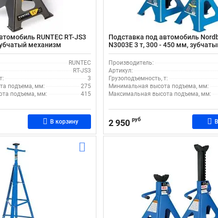
автомобиль RUNTEC RT-JS3
Подставка под автомобиль Nord
 зубчатый механизм
N3003E 3 т, 300 - 450 мм, зубчаты
механизм фиксации, 2 шт
RUNTEC
Производитель:
RT-JS3
Артикул:
т:
3
Грузоподъемность, т:
а подъема, мм:
275
Минимальная высота подъема, мм:
та подъема, мм:
415
Максимальная высота подъема, мм:
руб
2 950
В корзину
В