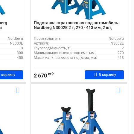
berg
Подставка страховочная под автомобиль
й
Nordberg N3002E 2 т, 270 - 413 мм, 2 шт,
зубчатый механизм
Nordberg
Производитель:
Nordberg
N3003E
Артикул:
N3002E
3
Грузоподъемность, т:
2
300
Минимальная высота подъема, мм:
270
450
Максимальная высота подъема, мм:
413
руб
2 670
 корзину
В корзину