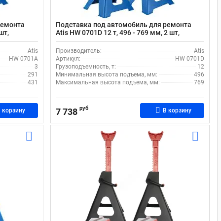
ремонта
Подставка под автомобиль для ремонта
шт,
Atis HW 0701D 12 т, 496 - 769 мм, 2 шт,
зубчатый механизм фиксации
Atis
Производитель:
Atis
HW 0701A
Артикул:
HW 0701D
3
Грузоподъемность, т:
12
291
Минимальная высота подъема, мм:
496
431
Максимальная высота подъема, мм:
769
руб
7 738
 корзину
В корзину