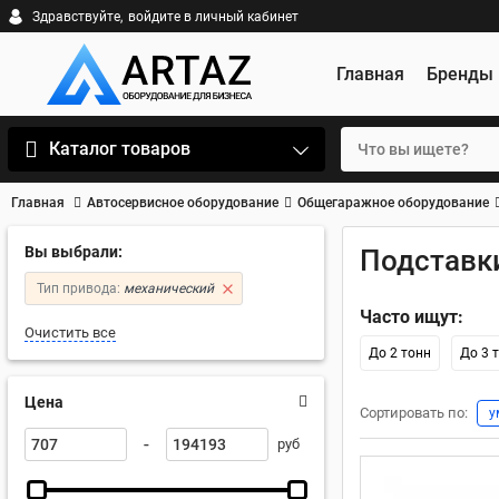
Здравствуйте,
войдите в личный кабинет
Главная
Бренды
Каталог товаров
Главная
Автосервисное оборудование
Общегаражное оборудование
Вы выбрали:
Подставк
Тип привода:
механический
Часто ищут:
Очистить все
До 2 тонн
До 3 
Цена
Сортировать по:
у
-
руб