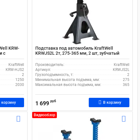
Well KRW-
Подставка под автомобиль KraftWell
и с
KRWJS2L 2т, 275-365 мм, 2 шт, зубчатый
механизм фиксации
KraftWell
Производитель:
KraftWell
KRW-HJS2
Артикул:
KRWJS2L
2
Грузоподъемность, т:
2
1250
Минимальная высота подъема, мм:
275
2030
Максимальная высота подъема, мм:
365
руб
1 699
 корзину
В корзину
Видеообзор