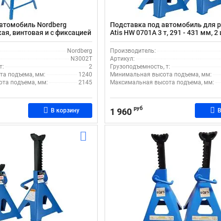
втомобиль Nordberg
Подставка под автомобиль для 
ая, винтовая и с фиксацией
Atis HW 0701A 3 т, 291 - 431 мм, 2 
ца, 1240 - 2145 мм
зубчатый механизм фиксации
Nordberg
Производитель:
N3002T
Артикул:
т:
2
Грузоподъемность, т:
а подъема, мм:
1240
Минимальная высота подъема, мм:
та подъема, мм:
2145
Максимальная высота подъема, мм:
руб
1 960
В корзину
В