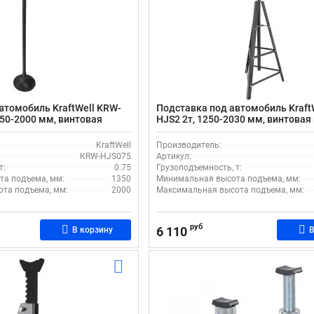
втомобиль KraftWell KRW-
Подставка под автомобиль Kraft
350-2000 мм, винтовая
HJS2 2т, 1250-2030 мм, винтовая 
фиксацией при помощи пальца
KraftWell
Производитель:
KRW-HJS075
Артикул:
т:
0.75
Грузоподъемность, т:
а подъема, мм:
1350
Минимальная высота подъема, мм:
та подъема, мм:
2000
Максимальная высота подъема, мм:
руб
6 110
В корзину
В