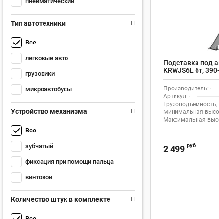
пневматический
Тип автотехники
Все
легковые авто
Подставка под а
KRWJS6L 6т, 390-
грузовики
механизм фикса
Производитель:
микроавтобусы
Артикул:
Грузоподъемность, 
Устройство механизма
Минимальная высот
Максимальная высо
Все
руб
зубчатый
2 499
фиксация при помощи пальца
винтовой
Количество штук в комплекте
Все