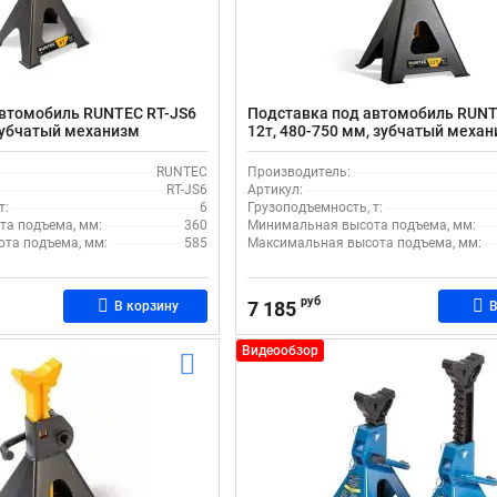
автомобиль RUNTEC RT-JS6
Подставка под автомобиль RUNT
 зубчатый механизм
12т, 480-750 мм, зубчатый меха
фиксации
RUNTEC
Производитель:
RT-JS6
Артикул:
т:
6
Грузоподъемность, т:
а подъема, мм:
360
Минимальная высота подъема, мм:
та подъема, мм:
585
Максимальная высота подъема, мм:
руб
7 185
В корзину
В
Видеообзор