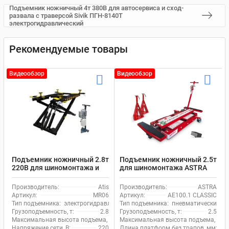
Подъемник ножничный 4т 380В для автосервиса и сход-
развала с траверсой Sivik ПГН-8140Т
электрогидравлический
Рекомендуемые товары
Видеообзор
Видеообзор
Подъемник ножничный 2.8т
Подъемник ножничный 2.5т
220В для шиномонтажа и
для шиномонтажа ASTRA
автосервиса Atis MR06
AE100.1 CLASSIC
электрогидравлический
пневматический
Производитель:
Atis
Производитель:
ASTRA
передвижной
передвижной
Артикул:
MR06
Артикул:
AE100.1 CLASSIC
Тип подъемника:
электрогидравлический
Тип подъемника:
пневматический
Грузоподъемность, т:
2.8
Грузоподъемность, т:
2.5
Максимальная высота подъема, мм:
Максимальная высота подъема, мм:
1400
Напряжение сети, В:
220
Длина платформ без трапов, мм:
63