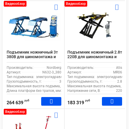
Видеообзор
Видеообзор
Подъемник ножничный 3т
Подъемник ножничный 2.8т
380В для шиномонтажа и
220В для шиномонтажа и
автосервиса Nordberg N632-
автосервиса Atis MR06
3_380
электрогидравлический
Производитель:
Nordberg
Производитель:
Atis
электрогидравлический
передвижной
Артикул:
N632-3_380
Артикул:
MR06
передвижной
Тип подъемника:
электрогидравлический
Тип подъемника:
электрогидравличе
Грузоподъемность, т:
3
Грузоподъемность, т:
2.8
Максимальная высота подъема, мм:
Максимальная высота подъема, мм:
960
Длина платформ без трапов, мм:
1480
Напряжение сети, В:
220
руб
руб
264 639
183 319
Видеообзор