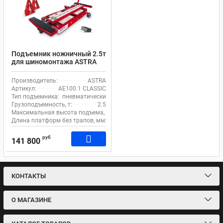
Подъемник ножничный 2.5т
для шиномонтажа ASTRA
AE100.1 CLASSIC
пневматический
Производитель:
ASTRA
передвижной
Артикул:
AE100.1 CLASSIC
Тип подъемника:
пневматический
Грузоподъемность, т:
2.5
Максимальная высота подъема, мм:
550
Длина платформ без трапов, мм:
634
руб
141 800
КОНТАКТЫ
О МАГАЗИНЕ