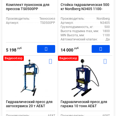
Комплект пуансонов для
Стойка гидравлическая 500
прессов TS0500PP
кг Nordberg N3405 1100-
1900 мм для автосервиса с
рогами
Производитель:
Техносоюз
Производитель:
Nordberg
Артикул:
TS0500PP
Артикул:
N3405
Грузоподъемность, кг:
500
Высота подъема max, мм:
1800
MIN Высота, мм:
1100
Автоматический клапан:
Да
руб
руб
5 198
14 000
Видеообзор
Видеообзор
Гидравлический пресс для
Гидравлический пресс для
автосервиса 20 т AE&T
гаража 10 тонн AE&T
Т61220F ручной и ножной
T61210T ручной привод
привод
Производитель:
AE&T
Производитель:
AE&T