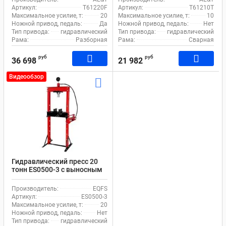
Артикул:
T61220F
Артикул:
T61210T
Максимальное усилие, т:
20
Максимальное усилие, т:
10
Ножной привод, педаль:
Да
Ножной привод, педаль:
Нет
Тип привода:
гидравлический
Тип привода:
гидравлический
Рама:
Разборная
Рама:
Сварная
руб
руб
36 698
21 982
Видеообзор
Гидравлический пресс 20
тонн ES0500-3 с выносным
насосом
Производитель:
EQFS
Артикул:
ES0500-3
Максимальное усилие, т:
20
Ножной привод, педаль:
Нет
Тип привода:
гидравлический