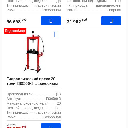
Ножной привод, педаль:
Да
Ножной привод, педаль:
Нет
Тип привода:
гидравлический
Тип привода:
гидравлический
Рама:
Разборная
Рама:
Сварная
руб
руб
36 698
21 982
Видеообзор
Гидравлический пресс 20
тонн ES0500-3 с выносным
насосом
Производитель:
EQFS
Артикул:
ES0500-3
Максимальное усилие, т:
20
Ножной привод, педаль:
Нет
Тип привода:
гидравлический
Рама:
Разборная
29 950
руб