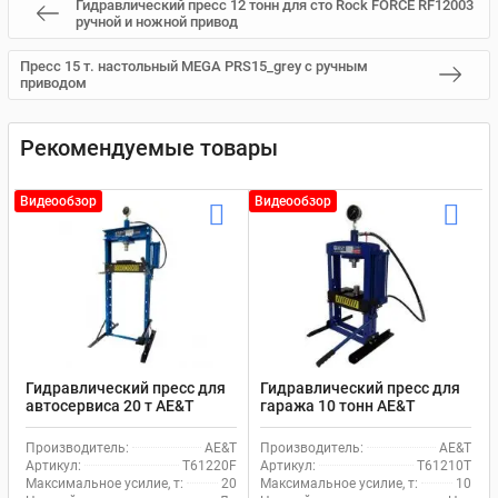
Гидравлический пресс 12 тонн для сто Rock FORCE RF12003
ручной и ножной привод
Пресс 15 т. настольный MEGA PRS15_grey c ручным
приводом
Рекомендуемые товары
Видеообзор
Видеообзор
Гидравлический пресс для
Гидравлический пресс для
автосервиса 20 т AE&T
гаража 10 тонн AE&T
Т61220F ручной и ножной
T61210T ручной привод
привод
Производитель:
AE&T
Производитель:
AE&T
Артикул:
T61220F
Артикул:
T61210T
Максимальное усилие, т:
20
Максимальное усилие, т:
10