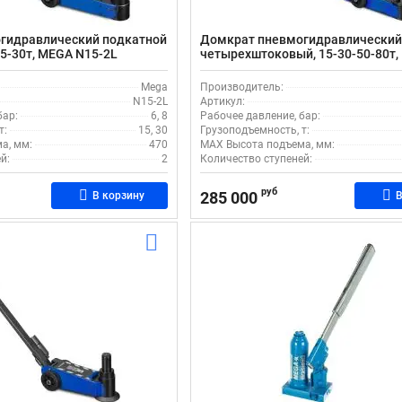
гидравлический подкатной
Домкрат пневмогидравлический
5-30т, MEGA N15-2L
четырехштоковый, 15-30-50-80т,
4C
Mega
Производитель:
N15-2L
Артикул:
бар:
6, 8
Рабочее давление, бар:
т:
15, 30
Грузоподъемность, т:
а, мм:
470
MAX Высота подъема, мм:
й:
2
Количество ступеней:
руб
285 000
В корзину
В