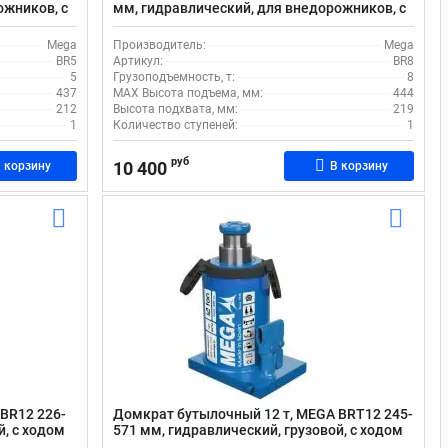
ожников, с
мм, гидравлический, для внедорожников, с
ходом штока 150 мм
Mega
Производитель:
Mega
BR5
Артикул:
BR8
5
Грузоподъемность, т:
8
437
MAX Высота подъема, мм:
444
212
Высота подхвата, мм:
219
1
Количество ступеней:
1
руб
10 400
 корзину
В корзину
BR12 226-
Домкрат бутылочный 12 т, MEGA BRT12 245-
й, с ходом
571 мм, гидравлический, грузовой, с ходом
штока 326 мм