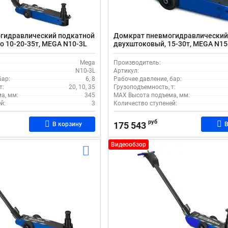
гидравлический подкатной
Домкрат пневмогидравлический
о 10-20-35т, MEGA N10-3L
двухштоковый, 15-30т, MEGA N15
Mega
Производитель:
N10-3L
Артикул:
бар:
6, 8
Рабочее давление, бар:
т:
20, 10, 35
Грузоподъемность, т:
а, мм:
345
MAX Высота подъема, мм:
й:
3
Количество ступеней:
руб
175 543
В корзину
В
Видеообзор