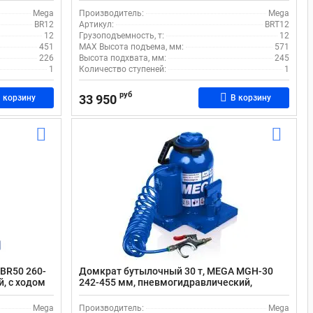
Mega
Производитель:
Mega
BR12
Артикул:
BRT12
12
Грузоподъемность, т:
12
451
MAX Высота подъема, мм:
571
226
Высота подхвата, мм:
245
1
Количество ступеней:
1
руб
33 950
 корзину
В корзину
BR50 260-
Домкрат бутылочный 30 т, MEGA MGH-30
й, с ходом
242-455 мм, пневмогидравлический,
грузовой, с ходом штока 138 мм
Mega
Производитель:
Mega