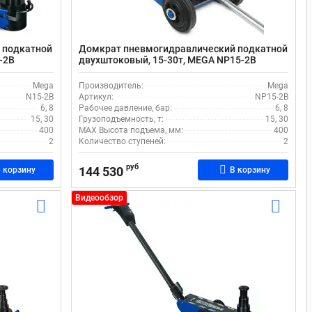
 подкатной
Домкрат пневмогидравлический подкатной
-2B
двухштоковый, 15-30т, MEGA NP15-2B
Mega
Производитель:
Mega
N15-2B
Артикул:
NP15-2B
6, 8
Рабочее давление, бар:
6, 8
15, 30
Грузоподъемность, т:
15, 30
400
MAX Высота подъема, мм:
400
2
Количество ступеней:
2
руб
144 530
 корзину
В корзину
Видеообзор