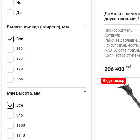
Нет
Да
Домкрат пневмо
двухштоковый, 1
Высота въезда (клиренс), мм
Производитель:
Артикул:
Все
Рабочее давление, 
Грузоподъемность, 
112
MAX Высота подъем
Количество ступене
122
руб
206 400
170
268
Видеообзор
MIN Высота, мм
Все
945
1100
1110