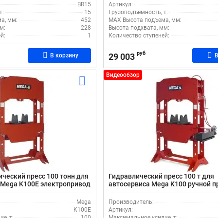
BR15
Артикул:
т:
15
Грузоподъемность, т:
а, мм:
452
MAX Высота подъема, мм:
м:
228
Высота подхвата, мм:
й:
1
Количество ступеней:
руб
29 003
В корзину
В
Видеообзор
ческий пресс 100 тонн для
Гидравлический пресс 100 т для
 Мega K100Е электропривод
автосервиса Мega K100 ручной п
Mega
Производитель:
K100E
Артикул:
е, т:
100
Максимальное усилие, т: