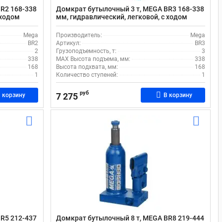
R2 168-338
Домкрат бутылочный 3 т, MEGA BR3 168-338
 ходом
мм, гидравлический, легковой, с ходом
штока 105 мм
Mega
Производитель:
Mega
BR2
Артикул:
BR3
2
Грузоподъемность, т:
3
338
MAX Высота подъема, мм:
338
168
Высота подхвата, мм:
168
1
Количество ступеней:
1
руб
7 275
 корзину
В корзину
R5 212-437
Домкрат бутылочный 8 т, MEGA BR8 219-444