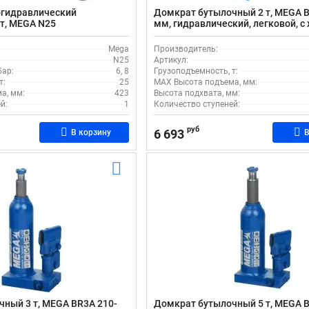
гидравлический
Домкрат бутылочный 2 т, MEGA B
5т, MEGA N25
мм, гидравлический, легковой, с
штока 105 мм
Mega
Производитель:
N25
Артикул:
бар:
6, 8
Грузоподъемность, т:
т:
25
MAX Высота подъема, мм:
а, мм:
423
Высота подхвата, мм:
й:
1
Количество ступеней:
руб
6 693
В корзину
В
ный 3 т, MEGA BR3A 210-
Домкрат бутылочный 5 т, MEGA B