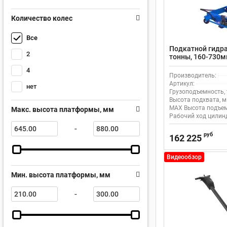
Количество колес
Все
Подкатной гидра
2
тонны, 160-730
4
Производитель:
Артикул:
нет
Грузоподъемность, 
Высота подхвата, м
MAX Высота подъем
Макс. высота платформы, мм
Рабочий ход цилинд
-
руб
162 225
Видеообзор
Мин. высота платформы, мм
-