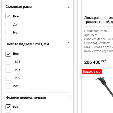
Складная рама
Все
Домкрат пневмо
трехштоковый, д
Да
Производитель:
Нет
Артикул:
Рабочее давление, 
Грузоподъемность, 
Высота подъема max, мм
MAX Высота подъем
Количество ступене
Все
руб
206 400
1825
1925
Видеообзор
1930
2050
Ножной привод, педаль
Все