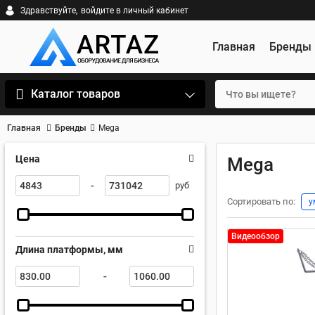
Здравствуйте,
войдите в личный кабинет
Главная
Бренды
Каталог товаров
Главная
Бренды
Mega
Цена
Mega
-
руб
Сортировать по:
у
Видеообзор
Длина платформы, мм
-