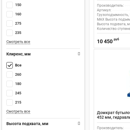
150
Производитель:
Артикул:
160
Грузоподъемность, 
MAX Высота подъем
275
Высота подхвата, м
Количество ступене
235
руб
10 450
Смотреть все
Клиренс, мм
Все
260
180
245
215
Смотреть все
Домкрат бутылоч
452 мм, гидравли
штока 224 мм
Высота подхвата, мм
Производитель: