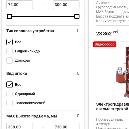
Артикул:
-
Грузоподъемность, 
MAX Высота подъем
Высота подхвата, м
Количество ступене
Тип силового устройства
руб
23 862
Все
Видеообзор
Гидроцилиндр
Домкрат
Вид штока
Все
Одинарный
Телескопический
Электрогидравли
автомастерской
MAX Высота подъема, мм
Производитель:
Артикул:
-
Максимальное усили