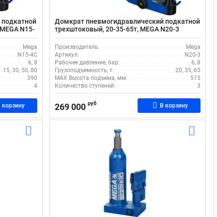
 подкатной
Домкрат пневмогидравлический подкатной
 MEGA N15-
трехштоковый, 20-35-65т, MEGA N20-3
Mega
Производитель:
Mega
N15-4C
Артикул:
N20-3
6, 8
Рабочее давление, бар:
6, 8
15, 30, 50, 80
Грузоподъемность, т:
20, 35, 65
390
MAX Высота подъема, мм:
515
4
Количество ступеней:
3
руб
269 000
 корзину
В корзину