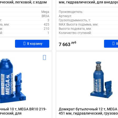
ческий, легковой, с ходом
мм, гидравлический, для внедор
ходом штока 150 мм
Mega
Производитель:
BR3A
Артикул:
т:
3
Грузоподъемность, т:
а, мм:
425
MAX Высота подъема, мм:
м:
210
Высота подхвата, мм:
й:
1
Количество ступеней:
руб
7 663
В корзину
В
ный 10 т, MEGA BR10 219-
Домкрат бутылочный 12 т, MEGA 
ический, для
451 мм, гидравлический, грузово
с ходом штока 225 мм
штока 225 мм