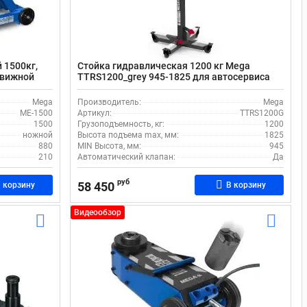
 1500кг,
Стойка гидравлическая 1200 кг Mega
движной
TTRS1200_grey 945-1825 для автосервиса
Mega
Производитель:
Mega
ME-1500
Артикул:
TTRS1200G
1500
Грузоподъемность, кг:
1200
ножной
Высота подъема max, мм:
1825
880
MIN Высота, мм:
945
210
Автоматический клапан:
Да
руб
58 450
 корзину
В корзину
Видеообзор