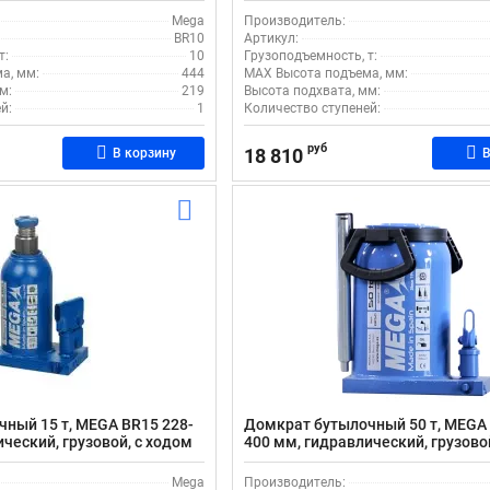
Mega
Производитель:
BR10
Артикул:
т:
10
Грузоподъемность, т:
а, мм:
444
MAX Высота подъема, мм:
м:
219
Высота подхвата, мм:
й:
1
Количество ступеней:
руб
18 810
В корзину
В
ный 15 т, MEGA BR15 228-
Домкрат бутылочный 50 т, MEGA 
ческий, грузовой, с ходом
400 мм, гидравлический, грузово
штока 140 мм
Mega
Производитель: