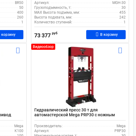
BR50
Артикул:
MGH-30
50
Грузоподъемность, т:
30
400
MAX Высота подъема, мм:
455
260
Высота подхвата, мм:
242
1
Количество ступеней:
1
руб
73 377
 корзину
В корзину
Видеообзор
Гидравлический пресс 30 т для
ривод
автомастерской Мega PRP30 с ножным
гидравлическим и пневматическим
приводом
Mega
Производитель:
Mega
K100
Артикул:
PRP30
100
Максимальное усилие, т:
30