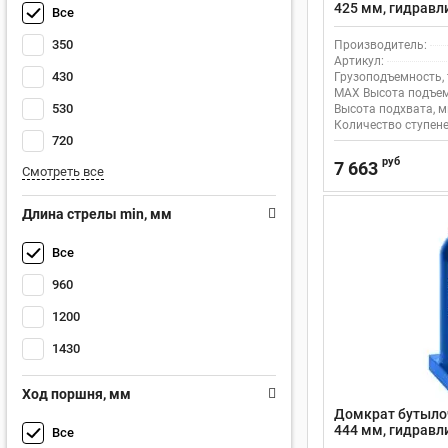
425 мм, гидравли
Все
штока 215 мм
350
Производитель:
Артикул:
430
Грузоподъемность, 
MAX Высота подъем
530
Высота подхвата, м
Количество ступене
720
руб
7 663
Смотреть все
Длина стрелы min, мм
Все
960
1200
1430
Ход поршня, мм
Домкрат бутылоч
444 мм, гидравл
Все
внедорожников, 