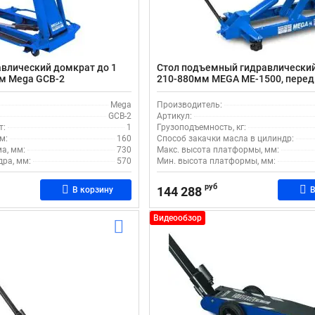
влический домкрат до 1
Стол подъемный гидравлический
мм Mega GCB-2
210-880мм MEGA ME-1500, пере
Mega
Производитель:
GCB-2
Артикул:
т:
1
Грузоподъемность, кг:
м:
160
Способ закачки масла в цилиндр:
а, мм:
730
Макс. высота платформы, мм:
ра, мм:
570
Мин. высота платформы, мм:
руб
144 288
В корзину
В
Видеообзор