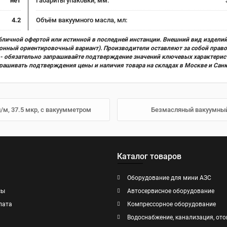
нет
Габариты упаковки, мм:
4.2
Объём вакуумного масла, мл:
бличной офертой или истинной в последней инстанции. Внешний вид изделий
ционный ориентировочный вариант). Производители оставляют за собой прав
х) - обязательно запрашивайте подтверждение значений ключевых характерис
прашивать подтверждения цены и наличия товара на складах в Москве и Сан
/м, 37.5 мкр, c вакуумметром
Безмасляный вакуумный 
Каталог товаров
Оборудование для мини АЗС
сы
Автосервисное оборудование
лата
Компрессорное оборудование
Водоснабжение, канализация, ото