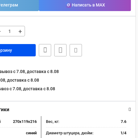
телеграм
Написать в MAX
−
+
орзину
ывоз с 7.08, доставка c 8.08
08, доставка c 8.08
оз с 7.08, доставка c 8.08
тики
i
270x119x216
Вес, кг:
7.6
синий
Диаметр штуцера, дюйм:
1/4