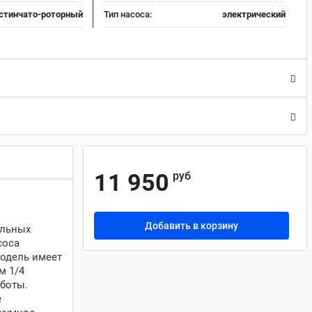
стинчато-роторный
Тип насоса:
электрический
11 950
руб
Добавить в корзину
ильных
соса
Модель имеет
м 1/4
боты.
е