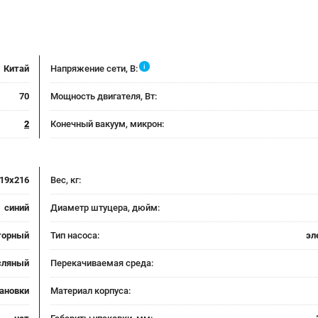
i
Китай
Напряжение сети, В:
70
Мощность двигателя, Вт:
2
Конечный вакуум, микрон:
19x216
Вес, кг:
синий
Диаметр штуцера, дюйм:
торный
Тип насоса:
эл
сляный
Перекачиваемая среда:
ановки
Материал корпуса: