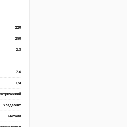
220
250
2.3
7.6
1/4
ектрический
хладагент
металл