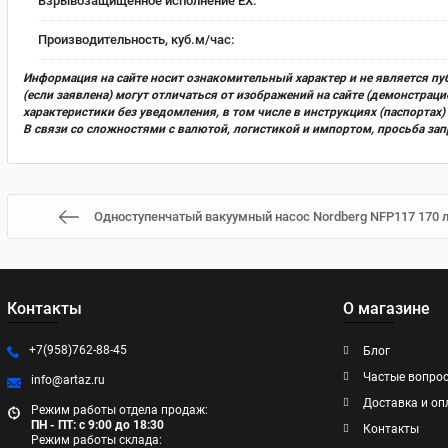
Взрывозащищенное исполнение EX:
Производительность, куб.м/час:
Информация на сайте носит ознакомительный характер и не является пу
(если заявлена) могут отличаться от изображений на сайте (демонстра
характеристики без уведомления, в том числе в инструкциях (паспорта
В связи со сложностями с валютой, логистикой и импортом, просьба за
Одноступенчатый вакуумный насос Nordberg NFP117 170 л
Контакты
О магазине
+7(958)762-88-45
Блог
Частые вопро
info@artaz.ru
Доставка и оп
Режим работы отдела продаж:
ПН - ПТ: с 9:00 до 18:30
Контакты
Режим работы склада: