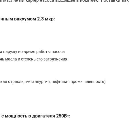
в масляный картер насоса входящее в комплект поставки ва
ечным вакуумом 2.3 мкр:
а наружу во время работы насоса
нь масла и степень его загрязнения
кая отрасль, металлургия, нефтяная промышленность)
, с мощностью двигателя 250Вт: