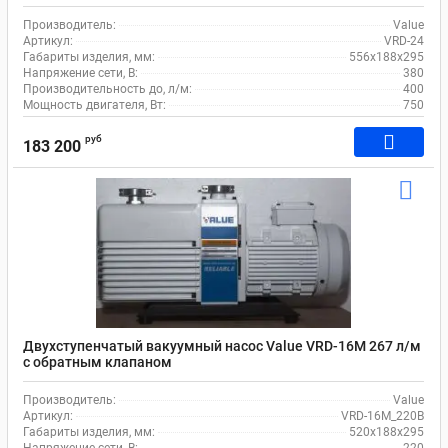
Производитель:
Value
Артикул:
VRD-24
Габариты изделия, мм:
556х188х295
Напряжение сети, В:
380
Производительность до, л/м:
400
Мощность двигателя, Вт:
750
руб
183 200
Двухступенчатый вакуумный насос Value VRD-16M 267 л/м
c обратным клапаном
Производитель:
Value
Артикул:
VRD-16M_220В
Габариты изделия, мм:
520х188х295