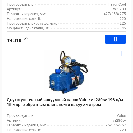
Производитель:
Favor Cool
Артикул:
WK-280
Габариты изделия, мм:
427x158x275
Напряжение сети, В:
220
Производительность до, л/м:
226
Мощность двигателя, Вт:
745
руб
19 310
Двухступенчатый вакуумный насос Value v-i280sv 198 л/м
15 мкр. c обратным клапаном и вакуумметром
Производитель:
Value
Артикул:
v-i280sv
Габариты изделия, мм:
395x145x257
Напряжение сети, В:
220