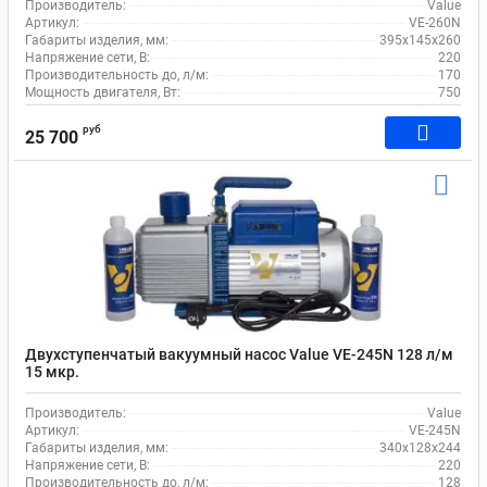
Производитель:
Value
Артикул:
VE-260N
Габариты изделия, мм:
395х145х260
Напряжение сети, В:
220
Производительность до, л/м:
170
Мощность двигателя, Вт:
750
руб
25 700
Двухступенчатый вакуумный насос Value VE-245N 128 л/м
15 мкр.
Производитель:
Value
Артикул:
VE-245N
Габариты изделия, мм:
340х128х244
Напряжение сети, В:
220
Производительность до, л/м:
128