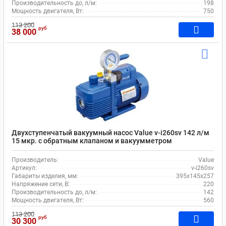
Производительность до, л/м:
198
Мощность двигателя, Вт:
750
113 200
руб
38 000
Двухступенчатый вакуумный насос Value v-i260sv 142 л/м
15 мкр. c обратным клапаном и вакуумметром
Производитель:
Value
Артикул:
v-i260sv
Габариты изделия, мм:
395x145x257
Напряжение сети, В:
220
Производительность до, л/м:
142
Мощность двигателя, Вт:
560
113 200
руб
30 300