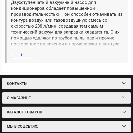
Двухступенчатый вакуумный насос для
кондиционеров обладает повышенной
производительностью – он способен откачивать из
контура воздух или газовоздушную смесь со
скоростью 238 л/мин, создавая тем самым
технический вакуум для заправки хладагента. С их
помощью удаляют из трубок пыль, пар и прочие
посторонние включения и нормализуют в контуре
рабочее давление.
+
Особенности
Двухступенчатые вакуумные насосы Value
отличаются:
КОНТАКТЫ
производительностью;
надежностью;
О МАГАЗИНЕ
универсальностью;
функциональностью;
КАТАЛОГ ТОВАРОВ
долговечностью.
МЫ В СОЦСЕТЯХ:
Среди их сильных сторон – компактные размеры,