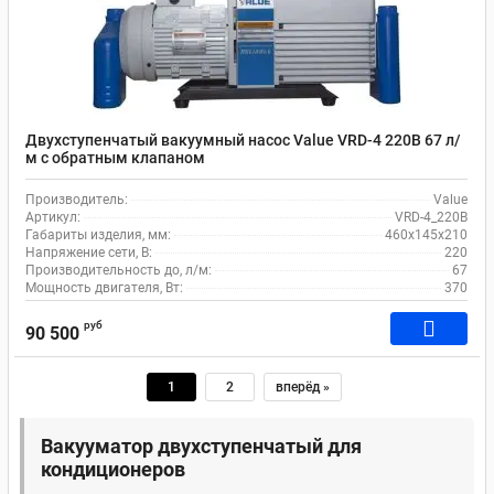
Двухступенчатый вакуумный насос Value VRD-4 220В 67 л/
м c обратным клапаном
Производитель:
Value
Артикул:
VRD-4_220В
Габариты изделия, мм:
460х145х210
Напряжение сети, В:
220
Производительность до, л/м:
67
Мощность двигателя, Вт:
370
руб
90 500
1
2
вперёд »
Вакууматор двухступенчатый для
кондиционеров