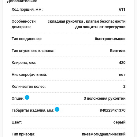
Дополнительно:
Ход поршня, мм:
611
Особенности
складная рукоятка , клапан безопасности
домкрата:
для защиты от перегрузки
Тип соединения:
быстросъемное
Тип спускного клапана:
Вентиль
Клиренс, мм:
420
Низкопрофильный:
нет
Количество колес:
2
i
Опции:
3 положения рукоятки
i
Габариты изделия, мм:
840х294х1370
Цвет:
серый
Тип привода:
пневмогидравлический