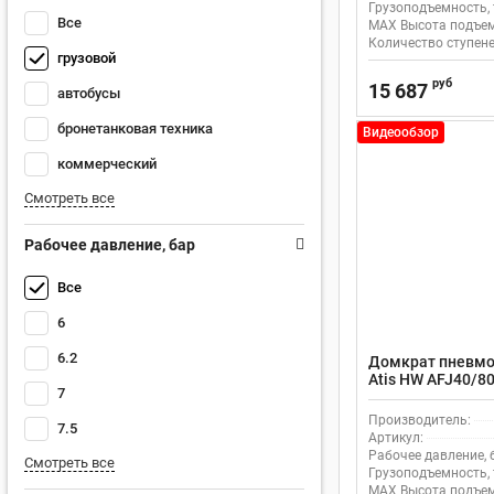
Грузоподъемность, 
Все
MAX Высота подъем
Количество ступене
грузовой
руб
15 687
автобусы
бронетанковая техника
Видеообзор
коммерческий
Смотреть все
Рабочее давление, бар
Все
6
6.2
Домкрат пневмо
Atis HW AFJ40/8
7
грузоподъемнос
Производитель:
7.5
Артикул:
Рабочее давление, 
Смотреть все
Грузоподъемность, 
MAX Высота подъем