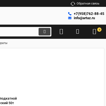
Обратная связь
+7(958)762-88-45
info@artaz.ru
0
краты
 подкатной
ский 50т