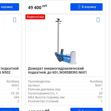
руб
49 400
 корзину
В корзину
Видеообзор
 подкатной
Домкрат пневмогидравлический
G N502
подкатной, до 60т, NORDBERG N601
Nordberg
Производитель:
Nordberg
N502
Артикул:
N601
7
Рабочее давление, бар:
7
25, 50
Грузоподъемность, т:
60
444
MAX Высота подъема, мм:
731
2
Количество ступеней:
1
руб