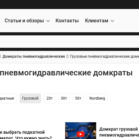
Статьи и обзоры
Контакты
Клиентам
Домкраты пневмогидравлические
Грузовые пневмогидравлические дом
 пневмогидравлические домкраты
дкатные
Грузовой
20т
30т
50т
Nordberg
Домкрат грузовой
к выбрать подкатной
пневмогидравличе
мкрат. Что нужно знать?