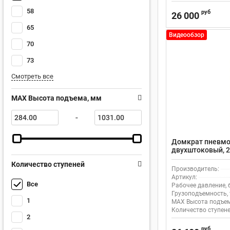
58
руб
26 000
65
Видеообзор
70
73
Смотреть все
MAX Высота подъема, мм
-
Домкрат пневмо
двухштоковый, 
Количество ступеней
Производитель:
Артикул:
Все
Рабочее давление, 
Грузоподъемность, 
1
MAX Высота подъем
Количество ступене
2
руб