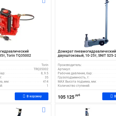
гидравлический
Домкрат пневмогидравлический
5т, Torin TQ35002
двухштоковый, 10-25т, SNIT S25-
Torin
Производитель:
TRQ35002
Артикул:
бар:
8, 9.5
Рабочее давление, бар:
т:
35
Грузоподъемность, т:
а, мм:
414
MAX Высота подъема, мм:
й:
1
Количество ступеней:
руб
105 125
В корзину
В