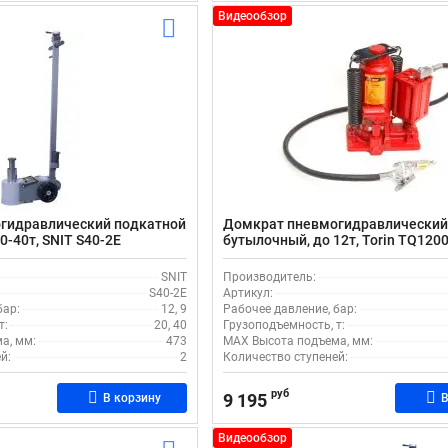
Видеообзор
гидравлический подкатной
Домкрат пневмогидравлически
-40т, SNIT S40-2E
бутылочный, до 12т, Torin TQ120
SNIT
Производитель:
S40-2E
Артикул:
бар:
12, 9
Рабочее давление, бар:
т:
20, 40
Грузоподъемность, т:
а, мм:
473
MAX Высота подъема, мм:
й:
2
Количество ступеней:
руб
9 195
В корзину
В
Видеообзор