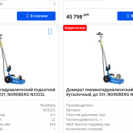
й:
2
руб
45 798
В корзину
В
Видеообзор
гидравлический подкатной
Домкрат пневмогидравлический
22т, NORDBERG N3322L
бутылочный, до 35т, NORDBERG 
Nordberg
Производитель:
N3322L
Артикул:
бар:
6.2
Рабочее давление, бар:
т:
22
Грузоподъемность, т:
а, мм:
445
MAX Высота подъема, мм:
й:
1
Количество ступеней: