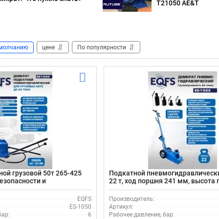
T21050 AE&T
молчанию
цене
По популярности
ой грузовой 50т 265-425
Подкатной пневмогидравлическ
езопасности и
22 т, ход поршня 241 мм, высота
соединением EQFS ES-1050
215-456 мм, EQFS ES-1022
EQFS
Производитель:
ES-1050
Артикул:
бар:
6
Рабочее давление, бар: