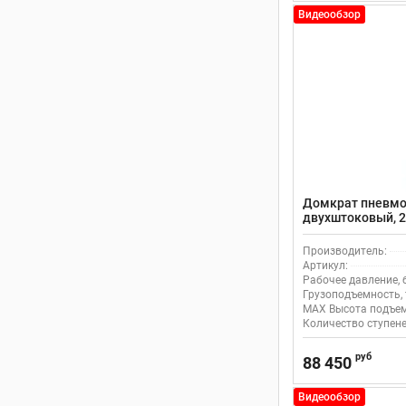
Видеообзор
Домкрат пневмо
двухштоковый, 20
Производитель:
Артикул:
Рабочее давление, 
Грузоподъемность, 
MAX Высота подъем
Количество ступене
руб
88 450
Видеообзор