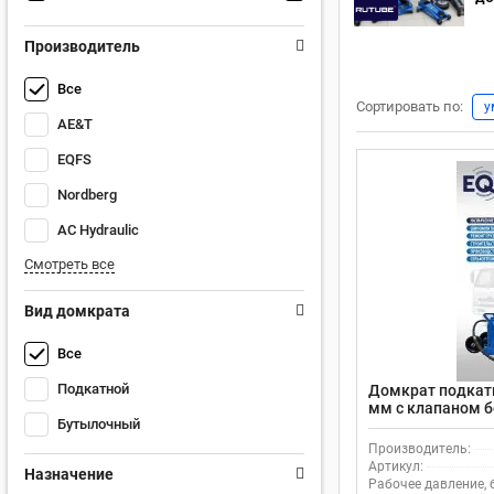
Производитель
Все
Сортировать по:
у
AE&T
EQFS
Nordberg
AC Hydraulic
Смотреть все
Вид домкрата
Все
Подкатной
Домкрат подкатн
мм с клапаном б
Бутылочный
быстросъемным 
Производитель:
Артикул:
Назначение
Рабочее давление, 