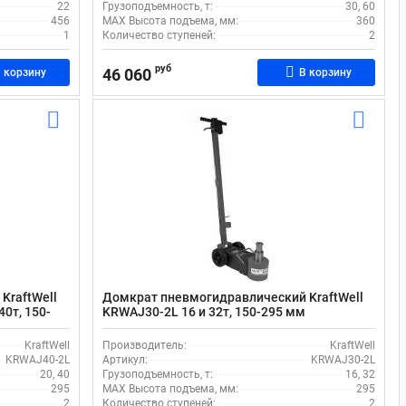
22
Грузоподъемность, т:
30, 60
456
MAX Высота подъема, мм:
360
1
Количество ступеней:
2
руб
46 060
 корзину
В корзину
KraftWell
Домкрат пневмогидравлический KraftWell
0т, 150-
KRWAJ30-2L 16 и 32т, 150-295 мм
KraftWell
Производитель:
KraftWell
KRWAJ40-2L
Артикул:
KRWAJ30-2L
20, 40
Грузоподъемность, т:
16, 32
295
MAX Высота подъема, мм:
295
2
Количество ступеней:
2