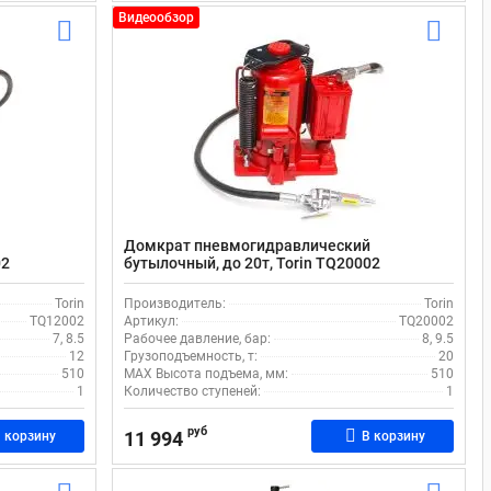
Видеообзор
й
Домкрат пневмогидравлический
02
бутылочный, до 20т, Torin TQ20002
Torin
Производитель:
Torin
TQ12002
Артикул:
TQ20002
7, 8.5
Рабочее давление, бар:
8, 9.5
12
Грузоподъемность, т:
20
510
MAX Высота подъема, мм:
510
1
Количество ступеней:
1
руб
11 994
 корзину
В корзину