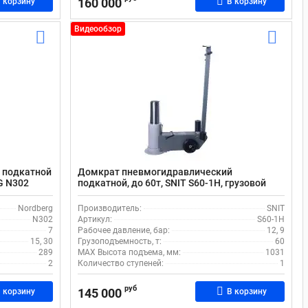
160 000
 корзину
В корзину
Видеообзор
 подкатной
Домкрат пневмогидравлический
G N302
подкатной, до 60т, SNIT S60-1H, грузовой
Nordberg
Производитель:
SNIT
N302
Артикул:
S60-1H
7
Рабочее давление, бар:
12, 9
15, 30
Грузоподъемность, т:
60
289
MAX Высота подъема, мм:
1031
2
Количество ступеней:
1
руб
145 000
 корзину
В корзину