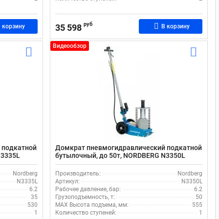
руб
35 598
 корзину
В корзину
Видеообзор
 подкатной
Домкрат пневмогидравлический подкатной
N3335L
бутылочный, до 50т, NORDBERG N3350L
Nordberg
Производитель:
Nordberg
N3335L
Артикул:
N3350L
6.2
Рабочее давление, бар:
6.2
35
Грузоподъемность, т:
50
530
MAX Высота подъема, мм:
555
1
Количество ступеней:
1