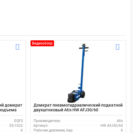
Видеообзор
ий домкрат
Домкрат пневмогидравлический подкатной
 подъема
двухштоковый Atis HW AFJ30/60
грузоподъемностью 30-60т
EQFS
Производитель:
Atis
ES-1022
Артикул:
HW AFJ30/60
6
Рабочее давление, бар:
6