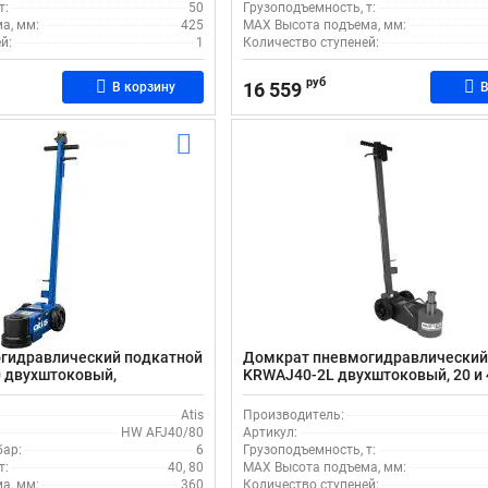
т:
50
Грузоподъемность, т:
а, мм:
425
MAX Высота подъема, мм:
й:
1
Количество ступеней:
руб
16 559
В корзину
В
гидравлический подкатной
Домкрат пневмогидравлический 
0 двухштоковый,
KRWAJ40-2L двухштоковый, 20 и 4
тью 40-80т
295 мм
Atis
Производитель:
HW AFJ40/80
Артикул:
бар:
6
Грузоподъемность, т:
т:
40, 80
MAX Высота подъема, мм:
а, мм:
360
Количество ступеней: