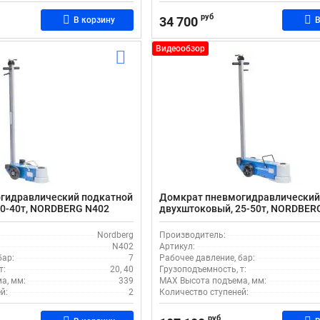
руб
34 700
В корзину
В
Видеообзор
гидравлический подкатной
Домкрат пневмогидравлический
20-40т, NORDBERG N402
двухштоковый, 25-50т, NORDBER
Nordberg
Производитель:
N402
Артикул:
бар:
7
Рабочее давление, бар:
т:
20, 40
Грузоподъемность, т:
а, мм:
339
MAX Высота подъема, мм:
й:
2
Количество ступеней:
руб