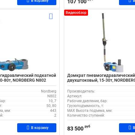
107 100
В корзину
В
Видеообзор
гидравлический подкатной
Домкрат пневмогидравлический
50-80т, NORDBERG N802
двухштоковый, 15-30т, NORDBER
Nordberg
Производитель:
N802
Артикул:
бар:
10, 7
Рабочее давление, бар:
т:
50, 80
Грузоподъемность, т:
а, мм:
443
MAX Высота подъема, мм:
й:
2
Количество ступеней:
руб
83 500
В корзину
В