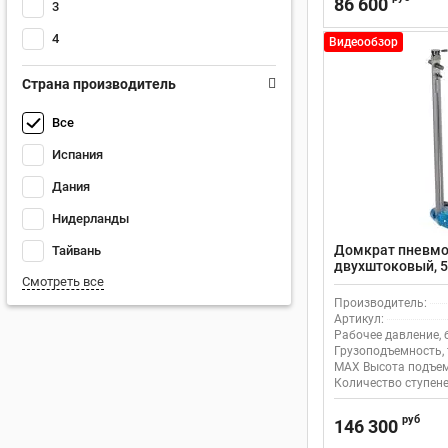
86 600
3
4
Видеообзор
Страна производитель
Все
Испания
Дания
Нидерланды
Домкрат пневмо
Тайвань
двухштоковый, 
Смотреть все
Производитель:
Артикул:
Рабочее давление, 
Грузоподъемность, 
MAX Высота подъем
Количество ступене
руб
146 300