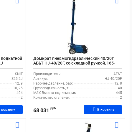
 подкатной
Домкрат пневмогидравлический 40/20т
2J
AE&T HJ-40/20F, со складной ручкой, 165-
445 мм
SNIT
Производитель:
AE&T
S25-2J
Артикул:
HJ-40/20F
12, 9
Рабочее давление, бар:
12, 8
10, 25
Грузоподъемность, т:
40
494
MAX Высота подъема, мм:
445
2
Количество ступеней:
2
руб
68 031
 корзину
В корзину