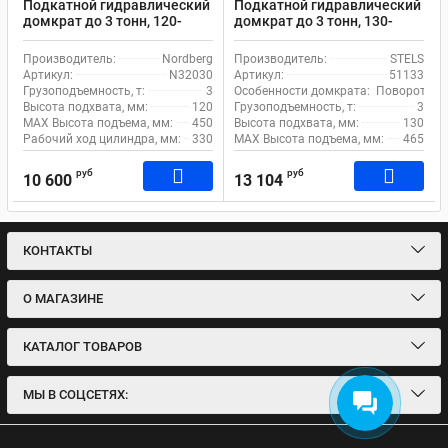
Подкатной гидравлический
Подкатной гидравлический
домкрат до 3 тонн, 120-
домкрат до 3 тонн, 130-
450мм Nordberg N32030
465мм STELS 51133
Производитель:
Nordberg
Производитель:
STELS
Артикул:
N32030
Артикул:
51133
Грузоподъемность, т:
3
Особенности домкрата:
Поворотная 
Высота подхвата, мм:
120
Грузоподъемность, т:
3
MAX Высота подъема, мм:
450
Высота подхвата, мм:
130
Рабочий ход цилиндра, мм:
330
MAX Высота подъема, мм:
465
руб
руб
10 600
13 104
КОНТАКТЫ
О МАГАЗИНЕ
КАТАЛОГ ТОВАРОВ
МЫ В СОЦСЕТЯХ: