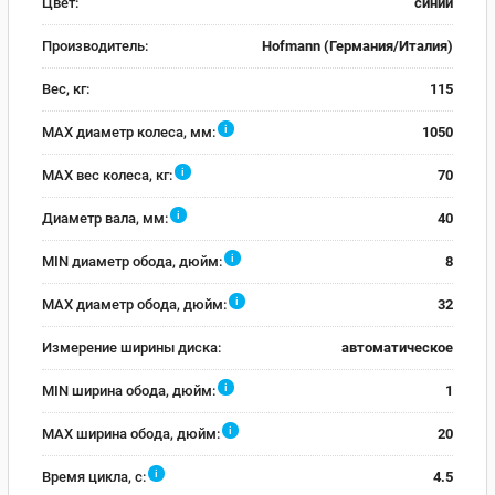
Цвет:
синий
Производитель:
Hofmann (Германия/Италия)
Вес, кг:
115
i
MAX диаметр колеса, мм:
1050
i
MAX вес колеса, кг:
70
i
Диаметр вала, мм:
40
i
MIN диаметр обода, дюйм:
8
i
MAX диаметр обода, дюйм:
32
Измерение ширины диска:
автоматическое
i
MIN ширина обода, дюйм:
1
i
MAX ширина обода, дюйм:
20
i
Время цикла, с:
4.5