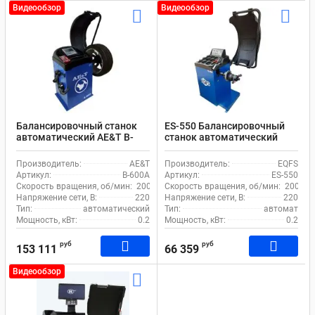
Видеообзор
Видеообзор
Балансировочный станок
ES-550 Балансировочный
автоматический AE&T B-
станок автоматический
600A до 65 кг
ввод 2 параметров
Производитель:
AE&T
Производитель:
EQFS
Артикул:
B-600A
Артикул:
ES-550
Скорость вращения, об/мин:
200
Скорость вращения, об/мин:
200
Напряжение сети, В:
220
Напряжение сети, В:
220
Тип:
автоматический
Тип:
автомат
Мощность, кВт:
0.2
Мощность, кВт:
0.2
руб
руб
153 111
66 359
Видеообзор