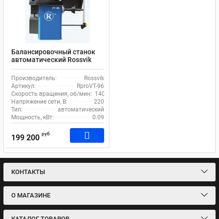
Балансировочный станок
автоматический Rossvik
RproVT-96 до 75 кг
Производитель:
Rossvik
Артикул:
RproVT-96
Скорость вращения, об/мин:
140
Напряжение сети, В:
220
Тип:
автоматический
Мощность, кВт:
0.09
руб
199 200
КОНТАКТЫ
О МАГАЗИНЕ
КАТАЛОГ ТОВАРОВ