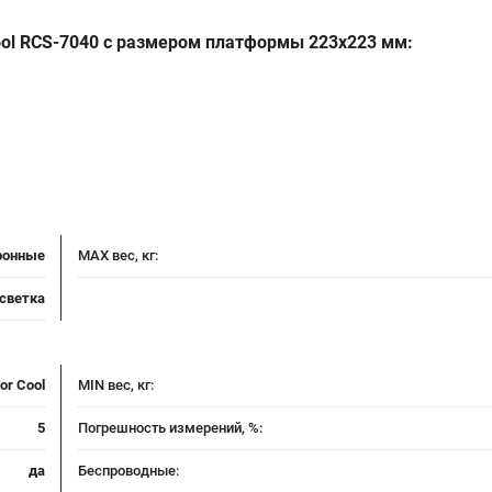
ool RCS-7040
с размером платформы 223х223 мм:
ронные
MAX вес, кг:
дсветка
or Cool
MIN вес, кг:
5
Погрешность измерений, %:
да
Беспроводные: