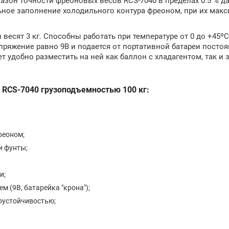
азон точности фреоновых весов RCS-7040 в пределах 0.5 % д
ное заполнение холодильного контура фреоном, при их мак
весят 3 кг. Способны работать при температуре от 0 до +45ºC
яжение равно 9В и подается от портативной батареи постоян
т удобно разместить на ней как баллон с хладагентом, так и
l RCS-7040
грузоподъемностью 100 кг:
реоном;
и фунты;
и;
 (9В, батарейка "крона");
оустойчивостью;