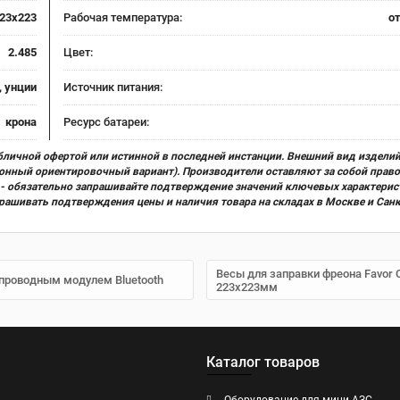
23х223
Рабочая температура:
от
2.485
Цвет:
, унции
Источник питания:
крона
Ресурс батареи:
бличной офертой или истинной в последней инстанции. Внешний вид изделий
ционный ориентировочный вариант). Производители оставляют за собой прав
х) - обязательно запрашивайте подтверждение значений ключевых характерис
прашивать подтверждения цены и наличия товара на складах в Москве и Сан
Весы для заправки фреона Favor C
спроводным модулем Bluetooth
223х223мм
Каталог товаров