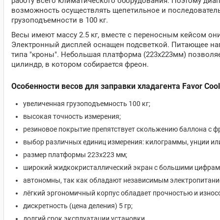
работу всего климатического оборудования. Поэтому диап
возможность осуществлять щепетильное и последователь
грузоподъемности в 100 кг.
Весы имеют массу 2.5 кг, вместе с переносным кейсом они 
Электронный дисплей оснащен подсветкой. Питающее напр
типа "кроны". Небольшая платформа (223х223мм) позволяе
цилиндр, в котором собирается фреон.
Особенности весов для заправки хладагента Favor Coo
увеличенная грузоподъемность 100 кг;
высокая точность измерения;
резиновое покрытие препятствует скольжению баллона с ф
выбор различных единиц измерения: килограммы, унции ил
размер платформы 223х223 мм;
широкий жидкокристаллический экран с большими цифрам
автономны, так как обладают независимым электропитанием
лёгкий эргономичный корпус обладает прочностью и износ
дискретность (цена деления) 5 гр;
долгий срок эксплуатации установки.