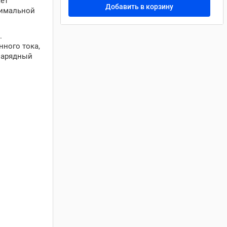
ает
Добавить в корзину
симальной
.
ного тока,
 зарядный