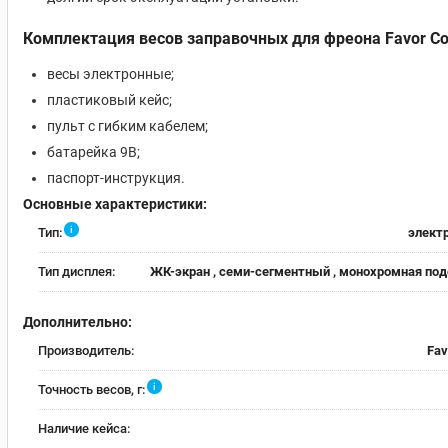
Комплектация
весов заправочных для фреона Favor C
весы электронные;
пластиковый кейс;
пульт с гибким кабелем;
батарейка 9В;
паспорт-инструкция.
Основные характеристики:
i
Тип:
элект
Тип дисплея:
ЖК-экран , семи-сегментный , монохромная по
Дополнительно:
Производитель:
Fav
i
Точность весов, г:
Наличие кейса: