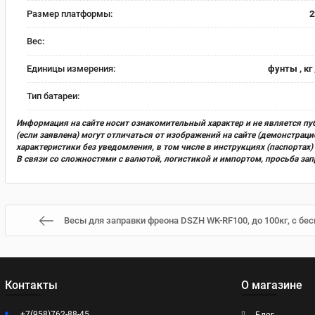
Размер платформы:
2
Вес:
Единицы измерения:
фунты , кг 
Тип батареи:
Информация на сайте носит ознакомительный характер и не является пу
(если заявлена) могут отличаться от изображений на сайте (демонстра
характеристики без уведомления, в том числе в инструкциях (паспорта
В связи со сложностями с валютой, логистикой и импортом, просьба за
Весы для заправки фреона DSZH WK-RF100, до 100кг, с бе
Контакты
О магазине
+7(958)762-88-45