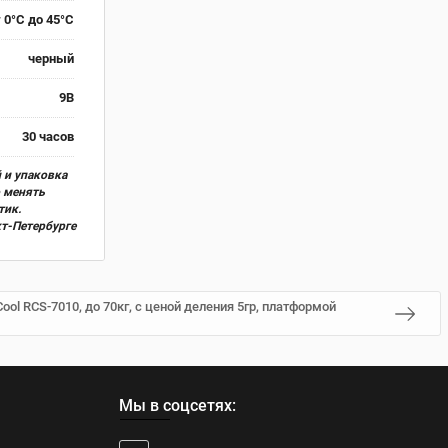
 0°С до 45°С
черный
9В
30 часов
 и упаковка
о менять
тик.
кт-Петербурге
ool RCS-7010, до 70кг, с ценой деления 5гр, платформой
Мы в соцсетях: