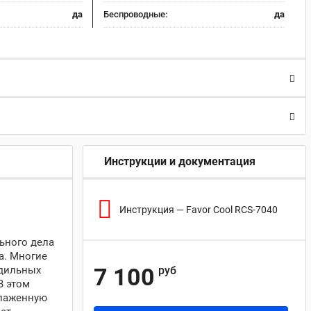
да
Беспроводные:
да
Инструкции и документация
Инструкция — Favor Cool RCS-7040
ьного дела
а. Многие
7 100
одильных
руб
В этом
слаженную