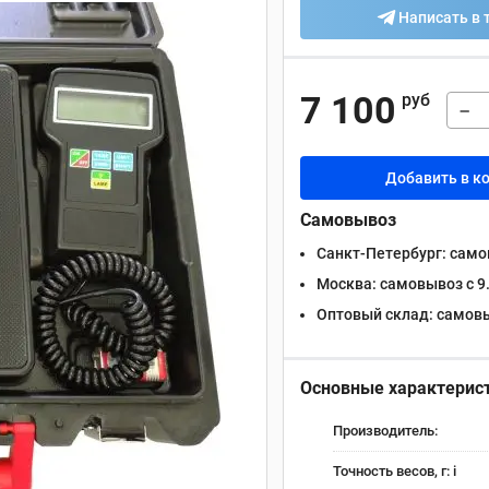
Написать в 
7 100
руб
−
Добавить в к
Самовывоз
Санкт-Петербург:
самов
Москва:
самовывоз с 9.
Оптовый склад:
самовыв
Основные характерис
Производитель:
Точность весов, г:
i