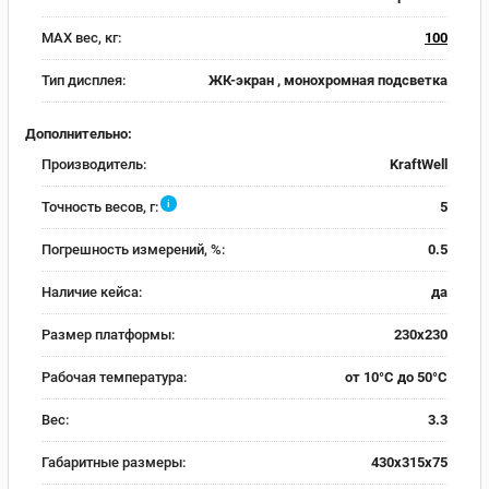
MAX вес, кг:
100
Тип дисплея:
ЖК-экран , монохромная подсветка
Дополнительно:
Производитель:
KraftWell
i
Точность весов, г:
5
Погрешность измерений, %:
0.5
Наличие кейса:
да
Размер платформы:
230х230
Рабочая температура:
от 10°С до 50°С
Вес:
3.3
Габаритные размеры:
430x315x75