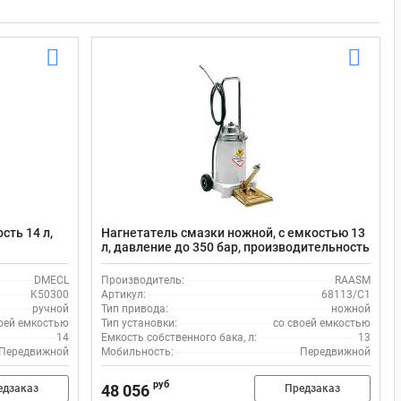
сть 14 л,
Нагнетатель смазки ножной, с емкостью 13
л, давление до 350 бар, производительность
K50300
4 г/ход RAASM 68113/C1
DMECL
Производитель:
RAASM
K50300
Артикул:
68113/C1
ручной
Тип привода:
ножной
оей емкостью
Тип установки:
со своей емкостью
14
Емкость собственного бака, л:
13
Передвижной
Мобильность:
Передвижной
руб
48 056
едзаказ
Предзаказ