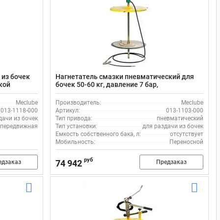
 из бочек
Нагнетатель смазки пневматический для
кой
бочек 50-60 кг, давление 7 бар,
производительность 1600 г/мин Meclube
013-1103-000
Meclube
Производитель:
Meclube
013-1118-000
Артикул:
013-1103-000
дачи из бочек
Тип привода:
пневматический
передвижная
Тип установки:
для раздачи из бочек
Емкость собственного бака, л:
отсутствует
Мобильность:
Переносной
руб
74 942
едзаказ
Предзаказ