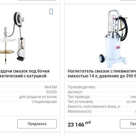
здачи смазок под бочки
Нагнетатель смазок с пневматич
вматический с катушкой
емкостью 14 л, давление до 390 б
м, производительность 800 г/ми
K50500
RAASM
Производитель:
64200
Артикул:
для раздачи из бочек
Тип привода:
пн
стационарная
Тип установки:
со св
Емкость собственного бака, л:
Мобильность:
руб
23 146
Предзаказ
Пр