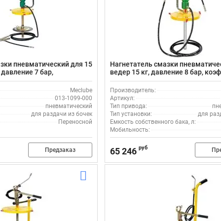
зки пневматический для 15
Нагнетатель смазки пневматиче
 давление 7 бар,
ведер 15 кг, давление 8 бар, ко
тия 60:1 Meclube 013-1099-
сжатия 60:1 Meclube 013-1098-00
Meclube
Производитель:
013-1099-000
Артикул:
пневматический
Тип привода:
пн
для раздачи из бочек
Тип установки:
для раз
Переносной
Емкость собственного бака, л:
Мобильность:
руб
65 246
Предзаказ
Пр