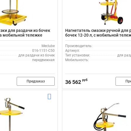
зки для раздачи из бочек
Нагнетатель смазки ручной для 
 на мобильной тележке
бочек 12-20 л, с мобильной теле
1-C50
Meclube 016-1145-C15
Meclube
Производитель:
016-1151-C50
Артикул:
для раздачи из бочек
Тип установки:
для раз
передвижная
Мобильность:
руб
36 562
Предзаказ
Пр