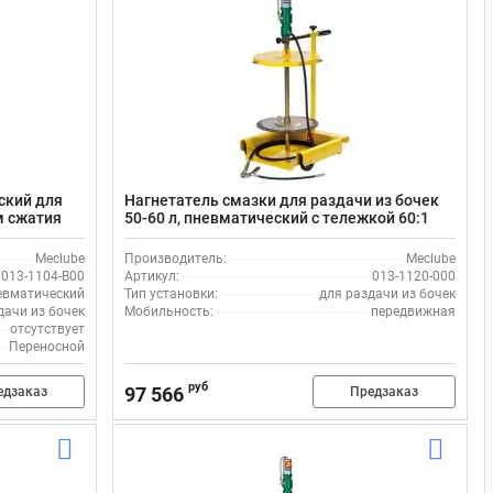
ский для
Нагнетатель смазки для раздачи из бочек
м сжатия
50-60 л, пневматический с тележкой 60:1
Meclube 013-1120-000
Meclube
Производитель:
Meclube
013-1104-B00
Артикул:
013-1120-000
евматический
Тип установки:
для раздачи из бочек
дачи из бочек
Мобильность:
передвижная
отсутствует
Переносной
руб
97 566
едзаказ
Предзаказ