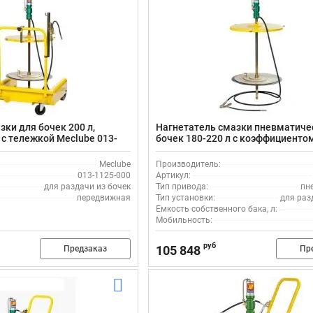
зки для бочек 200 л,
Нагнетатель смазки пневматиче
с тележкой Meclube 013-
бочек 180-220 л с коэффициенто
100:1, Meclube 013-1104-B00
Meclube
Производитель:
013-1125-000
Артикул:
для раздачи из бочек
Тип привода:
пн
передвижная
Тип установки:
для раз
Емкость собственного бака, л:
Мобильность:
руб
105 848
Предзаказ
Пр