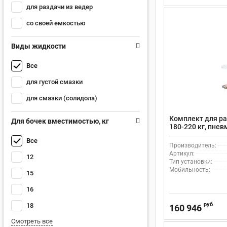
для раздачи из ведер
со своей емкостью
Виды жидкости
Все
для густой смазки
для смазки (солидола)
Комплект для ра
Для бочек вместимостью, кг
180-220 кг, пне
RAASM 64200
Все
Производитель:
Артикул:
12
Тип установки:
Мобильность:
15
16
руб
18
160 946
Смотреть все