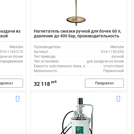
раздачи из
Нагнетатель смазки ручной для бочек 60 л,
жкой
давление до 400 бар, производительность
600 г/ход Meclube 016-1150-050
Meclube
Производитель:
Meclube
016-1145-C15
Артикул:
016-1150-050
дачи из бочек
Тип привода:
ручной
передвижная
Тип установки:
для раздачи из бочек
Емкость собственного бака, л:
отсутствует
Мобильность:
Переносной
руб
32 118
едзаказ
Предзаказ