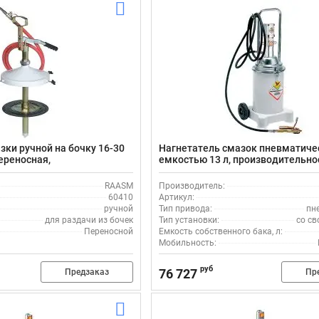
зки ручной на бочку 16-30
Нагнетатель смазок пневматичес
ереносная,
емкостью 13 л, производительнос
сть 50 г/ход, RAASM, 60410
мин, 50:1 RAASM 68213/C1
RAASM
Производитель:
60410
Артикул:
ручной
Тип привода:
пн
для раздачи из бочек
Тип установки:
со св
Переносной
Емкость собственного бака, л:
Мобильность:
руб
76 727
Предзаказ
Пр