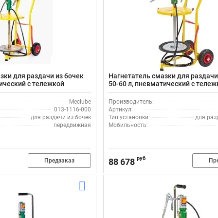
зки для раздачи из бочек
Нагнетатель смазки для раздачи
тический с тележкой
50-60 л, пневматический с тележ
6-000
Meclube 013-1118-000
Meclube
Производитель:
013-1116-000
Артикул:
для раздачи из бочек
Тип установки:
для раз
передвижная
Мобильность:
руб
88 678
Предзаказ
Пр