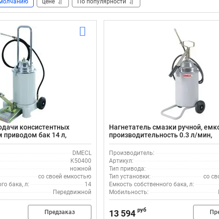
молчанию
цене
По популярности
одачи консистентных
Нагнетатель смазки ручной, емко
 приводом бак 14 л,
производительность 0.3 л/мин,
колесах, выходное
передвижной на колесах DMECL 
р, DMECL K50400
DMECL
Производитель:
K50400
Артикул:
ножной
Тип привода:
со своей емкостью
Тип установки:
со св
о бака, л:
14
Емкость собственного бака, л:
Передвижной
Мобильность:
руб
13 594
Предзаказ
Пр