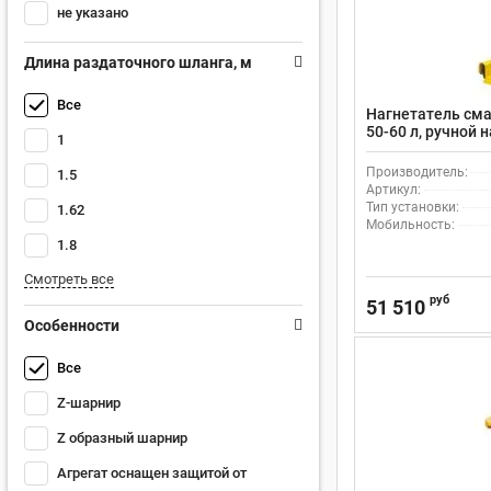
не указано
Длина раздаточного шланга, м
Все
Нагнетатель сма
50-60 л, ручной
1
Meclube 016-115
Производитель:
1.5
Артикул:
Тип установки:
1.62
Мобильность:
1.8
Смотреть все
руб
51 510
Особенности
Все
Z-шарнир
Z образный шарнир
Агрегат оснащен защитой от