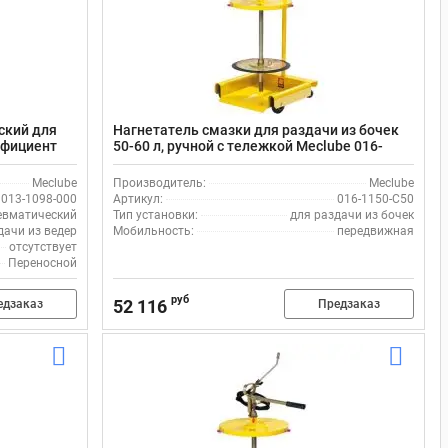
ский для
Нагнетатель смазки для раздачи из бочек
эффициент
50-60 л, ручной с тележкой Meclube 016-
0
1150-C50
Meclube
Производитель:
Meclube
013-1098-000
Артикул:
016-1150-C50
евматический
Тип установки:
для раздачи из бочек
дачи из ведер
Мобильность:
передвижная
отсутствует
Переносной
руб
52 116
едзаказ
Предзаказ