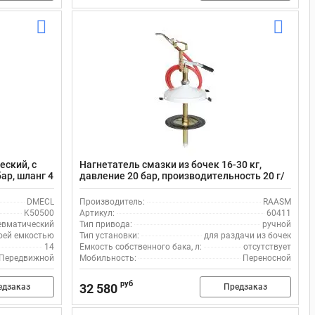
еский, с
Нагнетатель смазки из бочек 16-30 кг,
ар, шланг 4
давление 20 бар, производительность 20 г/
н DMECL
ход, шланг 2 м, RAASM 60411
DMECL
Производитель:
RAASM
K50500
Артикул:
60411
евматический
Тип привода:
ручной
оей емкостью
Тип установки:
для раздачи из бочек
14
Емкость собственного бака, л:
отсутствует
Передвижной
Мобильность:
Переносной
руб
32 580
едзаказ
Предзаказ