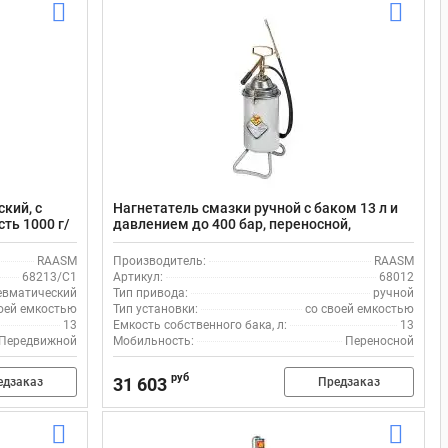
кий, с
Нагнетатель смазки ручной с баком 13 л и
ть 1000 г/
давлением до 400 бар, переносной,
производительность 6г/ход, RAASM 68012
RAASM
Производитель:
RAASM
68213/C1
Артикул:
68012
евматический
Тип привода:
ручной
оей емкостью
Тип установки:
со своей емкостью
13
Емкость собственного бака, л:
13
Передвижной
Мобильность:
Переносной
руб
31 603
едзаказ
Предзаказ