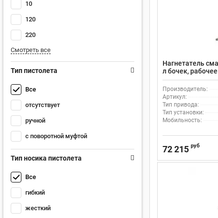
10
120
220
Смотреть все
Нагнетатель сма
Тип пистолета
л бочек, рабочее
коэффициент сжа
000
Все
Производитель:
Артикул:
отсутствует
Тип привода:
Тип установки:
ручной
Мобильность:
с поворотной муфтой
руб
72 215
Тип носика пистолета
Все
гибкий
жесткий