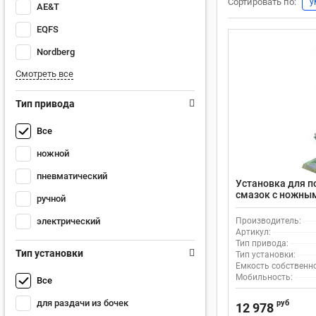
Сортировать по:
у
AE&T
EQFS
Nordberg
Смотреть все
Тип привода
Все
ножной
пневматический
Установка для п
смазок с ножным
ручной
передвижная на 
давление 350 ба
электрический
Производитель:
Артикул:
Тип привода:
Тип установки
Тип установки:
Емкость собственног
Мобильность:
Все
для раздачи из бочек
руб
12 978