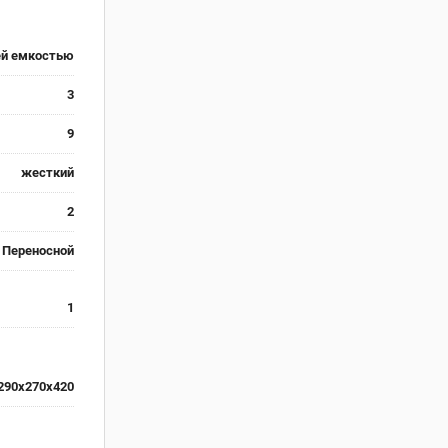
ей емкостью
3
9
жесткий
2
Переносной
1
290х270х420