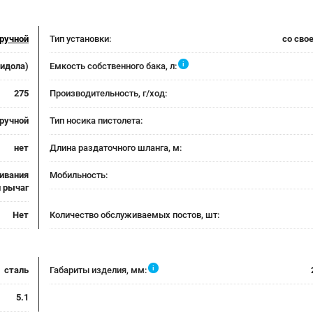
ручной
Тип установки:
со сво
i
лидола)
Емкость собственного бака, л:
275
Производительность, г/ход:
ручной
Тип носика пистолета:
нет
Длина раздаточного шланга, м:
ливания
Мобильность:
й рычаг
Нет
Количество обслуживаемых постов, шт:
i
сталь
Габариты изделия, мм:
5.1