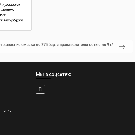
 и упаковка
о менять
тик.
кт-Петербурге
л, давление смазки до 275 бар, с производительностью до 9 г/
Мы в соцсетях:
пление