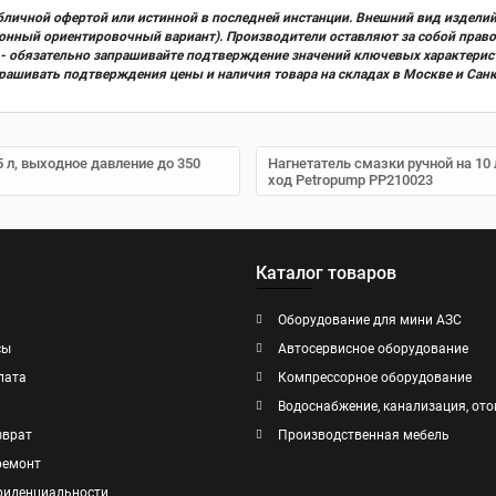
бличной офертой или истинной в последней инстанции. Внешний вид изделий
ционный ориентировочный вариант). Производители оставляют за собой прав
х) - обязательно запрашивайте подтверждение значений ключевых характерис
прашивать подтверждения цены и наличия товара на складах в Москве и Сан
 л, выходное давление до 350
Нагнетатель смазки ручной на 10 
ход Petropump PP210023
Каталог товаров
Оборудование для мини АЗС
сы
Автосервисное оборудование
лата
Компрессорное оборудование
Водоснабжение, канализация, ото
зврат
Производственная мебель
ремонт
фиденциальности