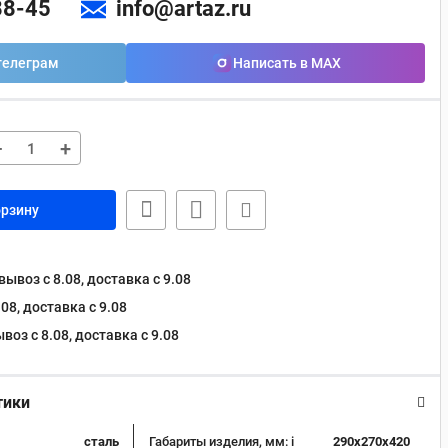
88-45
info@artaz.ru
телеграм
Написать в MAX
−
+
орзину
ывоз с 8.08, доставка c 9.08
08, доставка c 9.08
оз с 8.08, доставка c 9.08
тики
сталь
Габариты изделия, мм:
i
290х270х420