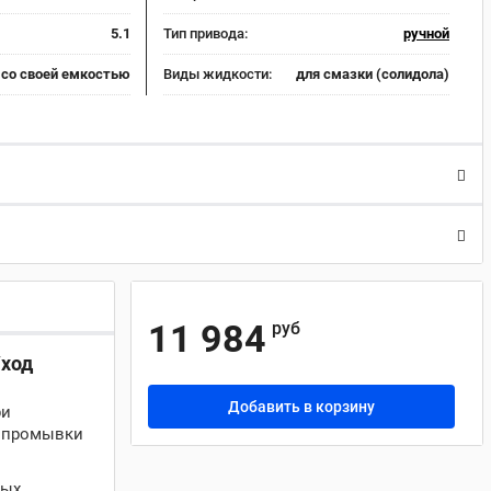
5.1
Тип привода:
ручной
со своей емкостью
Виды жидкости:
для смазки (солидола)
11 984
руб
/ход
Добавить в корзину
ри
я промывки
ных