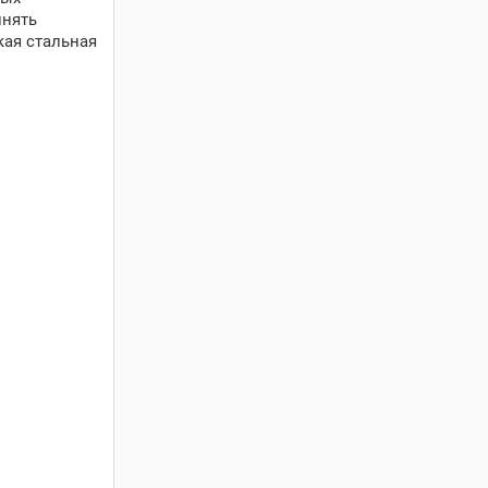
лнять
кая стальная