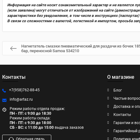
Информация на сайте носит ознакомительный характер и не является пу
(если заявлена) могут отличаться от изображений на сайте (демонстра
характеристики без уведомления, в том числе в инструкциях (паспорта
В связи со сложностями с валютой, логистикой и импортом, просьба за
Нагнетатель смазки пневматический для раздачи из бочек 185
бар, переносной Samoa 534210
Контакты
О магазине
+7(958)762-88-45
Блог
Частые вопро
info@artaz.ru
Доставка и оп
Режим работы отдела продаж:
ПН - ПТ: с 9:00 до 18:30
Контакты
Режим работы склада:
ПН - ПТ: с 9:30 до 18:00
Гарантии и во
СБ - ВС: с 11:00 до 15:00
выдача заказов
Гарантийный 
Обратная связь
Политика кон