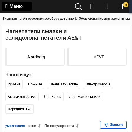
0
Меню
Главная
Автосервисное оборудование
Оборудование для замены мас
Нагнетатели смазки и
солидолонагнетатели AE&T
Nordberg
AE&T
Часто ищут:
Ручные
Ножные
Пневматические
Электрические
Аккумуляторные
Для ведер
Для густой смазки
Передвижные
Фильтр
умолчанию
цене
По популярности