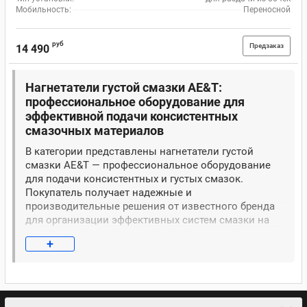
Мобильность:
Переносной
руб
Предзаказ
14 490
Нагнетатели густой смазки AE&T:
профессиональное оборудование для
эффективной подачи консистентных
смазочных материалов
В категории представлены нагнетатели густой
смазки AE&T — профессиональное оборудование
для подачи консистентных и густых смазок.
Покупатель получает надежные и
производительные решения от известного бренда
для организации эффективных систем смазки на
промышленных предприятиях и в сервисных
+
центрах.
Нагнетатели густой смазки AE&T представлены в
различных модификациях, включая
пневматические, электрические и ножные модели.