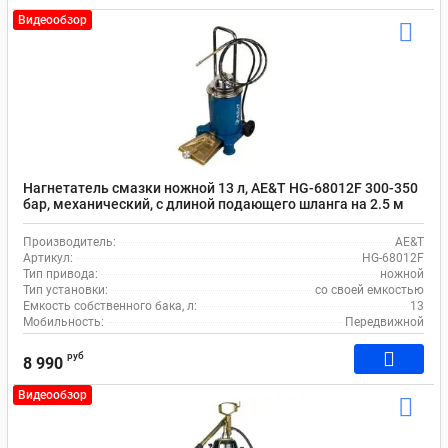
Видеообзор
Нагнетатель смазки ножной 13 л, AE&T HG-68012F 300-350
бар, механический, с длиной подающего шланга на 2.5 м
Производитель:
AE&T
Артикул:
HG-68012F
Тип привода:
ножной
Тип установки:
со своей емкостью
Емкость собственного бака, л:
13
Мобильность:
Передвижной
руб
8 990
Видеообзор