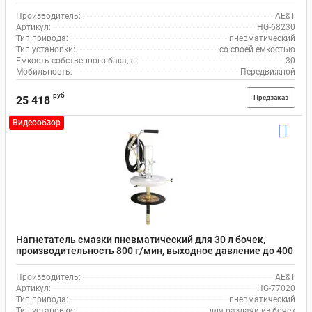
68230 AE&T
Производитель:
AE&T
Артикул:
HG-68230
Тип привода:
пневматический
Тип установки:
со своей емкостью
Емкость собственного бака, л:
30
Мобильность:
Передвижной
руб
Предзаказ
25 418
Видеообзор
Нагнетатель смазки пневматический для 30 л бочек,
производительность 800 г/мин, выходное давление до 400
бар AE&T HG-77020
Производитель:
AE&T
Артикул:
HG-77020
Тип привода:
пневматический
Тип установки:
для раздачи из бочек