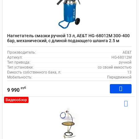
Нагнетатель смазки ручной 13 л, AE&T HG-68012M 300-400
бар, механический, с длиной подающего шланга 2.5 м
Производитель:
AE&T
Артикул:
HG-68012M
Тип привода:
ручной
Тип установки:
со своей емкостью
Емкость собственного бака, л:
13
Мобильность:
Передвижной
руб
9 990
Видеообзор