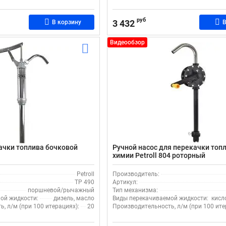
руб
3 432
В корзину
В
Видеообзор
ачки топлива бочковой
Ручной насос для перекачки топ
химии Petroll 804 роторный
Petroll
Производитель:
ТР 490
Артикул:
поршневой/рычажный
Тип механизма:
ой жидкости:
дизель, масло
Виды перекачиваемой жидкости:
кисл
, л/м (при 100 итерациях):
20
Производительность, л/м (при 100 ите