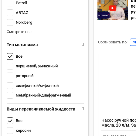
Ви
Petroll
пе
ру
ARTAZ
р
Nordberg
Смотреть все
Сортировать по:
у
Тип механизма
Все
поршневой/рычажный
роторный
сильфонный/сифонный
мембранный/диафрагменный
Виды перекачиваемой жидкости
Насос ручной по
Все
масла, 20 л/м, S
цикл 450 мл
керосин