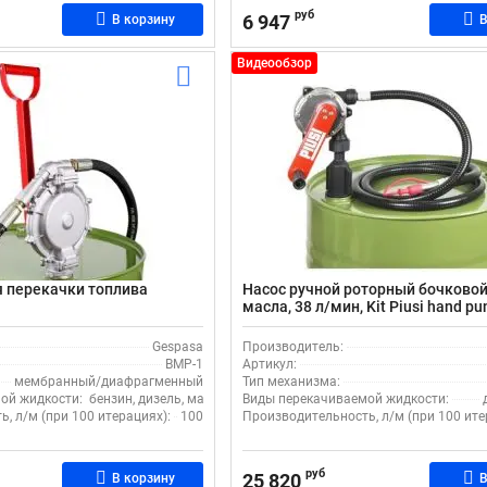
руб
6 947
В корзину
В
Видеообзор
я перекачки топлива
Насос ручной роторный бочковой
масла, 38 л/мин, Kit Piusi hand p
with hose F00332520, нержавейка
Gespasa
Производитель:
BMP-1
Артикул:
мембранный/диафрагменный
Тип механизма:
ой жидкости:
бензин, дизель, масло
Виды перекачиваемой жидкости:
, л/м (при 100 итерациях):
100
Производительность, л/м (при 100 ите
руб
25 820
В корзину
В