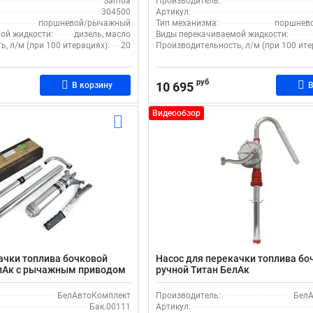
Samoa
Производитель:
304500
Артикул:
поршневой/рычажный
Тип механизма:
поршнев
ой жидкости:
дизель, масло
Виды перекачиваемой жидкости:
, л/м (при 100 итерациях):
20
Производительность, л/м (при 100 ите
руб
10 695
В корзину
В
Видеообзор
ачки топлива бочковой
Насос для перекачки топлива бо
елАк с рычажным приводом
ручной Титан БелАк
БелАвтоКомплект
Производитель:
БелА
Бак.00111
Артикул: