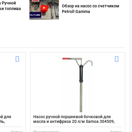
а Ручной
Обзор на насос со счетчиком
ки топлива
Petroll Gamma
ой для
Насос ручной поршневой бочковой для
ль,
масла и антифриза 20 л/м Samoa 304509,
60 л
телескопическая трубка, цикл 450 мл