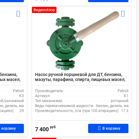
Видеообзор
бензина,
Насос ручной поршневой для ДТ, бензина,
вых масел,
мазуты, парафина, спирта, пищевых масел,
нь,
17.3 л/м, Petroll JYM K1, чугун/латунь,
зеленый
Petroll
Производитель:
Petroll
K3
Артикул:
K1
ой/рычажный
Тип механизма:
роторный
ин, дизель, масло, мазут. битумная эмульсия, спирт
Виды перекачиваемой жидкости:
бензин, дизель, масло, 
рациях):
29
Производительность, л/м (при 100 итерациях):
17.3
руб
7 400
 корзину
В корзину