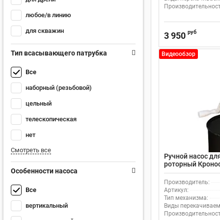
Производительность
любое/в линию
для скважин
руб
3 950
Тип всасывающего патрубка
Видеообзор
Все
наборный (резьбовой)
цельный
телескопическая
нет
Смотреть все
Ручной насос дл
роторный Кроно
Особенности насоса
Производитель:
Все
Артикул:
Тип механизма:
вертикальный
Виды перекачиваем
Производительность