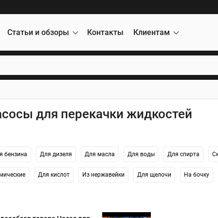
Статьи и обзоры
Контакты
Клиентам
асосы для перекачки жидкостей
я бензина
Для дизеля
Для масла
Для воды
Для спирта
С
мические
Для кислот
Из нержавейки
Для щелочи
На бочку