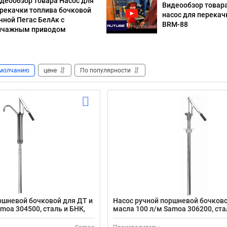
деообзор товара Насос для
Видеообзор товар
рекачки топлива бочковой
насос для перекач
чной Пегас БелАк с
BRM-88
ычажным приводом
молчанию
цене
По популярности
ршневой бочковой для ДТ и
Насос ручной поршневой бочков
amoa 304500, сталь и БНК,
масла 100 л/м Samoa 306200, ста
патрубок 620 мм, для бочек 20 и 