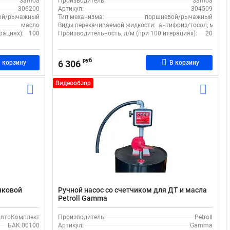
Samoa
Производитель:
Samoa
306200
Артикул:
304509
ой/рычажный
Тип механизма:
поршневой/рычажный
масло
Виды перекачиваемой жидкости:
антифриз/тосол, масло
рациях):
100
Производительность, л/м (при 100 итерациях):
20
руб
6 306
 корзину
В корзину
Видеообзор
чковой
Ручной насос со счетчиком для ДТ и масла
Petroll Gamma
втоКомплект
Производитель:
Petroll
БАК.00100
Артикул:
Gamma