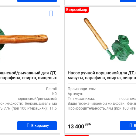
Видеообзор
оршневой/рычажный для ДТ,
Насос ручной поршневой для ДТ, 
, парафина, спирта, пищевых
мазуты, парафина, спирта, пище
Petroll K0, чугун, зеленый
29 л/м, Petroll JYM K3, чугун/лату
зеленый
Petroll
Производитель:
K0
Артикул:
поршневой/рычажный
Тип механизма:
поршнев
ой жидкости:
бензин, дизель, масло, мазут. битумная эмульсия, спирт
Виды перекачиваемой жидкости:
бенз
, л/м (при 100 итерациях):
11.5
Производительность, л/м (при 100 ите
руб
13 400
В корзину
В