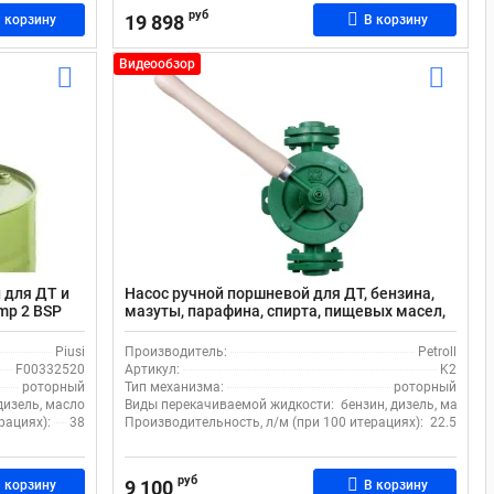
руб
19 898
 корзину
В корзину
Видеообзор
 для ДТ и
Насос ручной поршневой для ДТ, бензина,
ump 2 BSP
мазуты, парафина, спирта, пищевых масел,
, рукав 3 м
22.5 л/м, Petroll JYM K2, чугун/латунь,
зеленый
Piusi
Производитель:
Petroll
F00332520
Артикул:
K2
роторный
Тип механизма:
роторный
дизель, масло
Виды перекачиваемой жидкости:
бензин, дизель, масло, 
рациях):
38
Производительность, л/м (при 100 итерациях):
22.5
руб
9 100
 корзину
В корзину