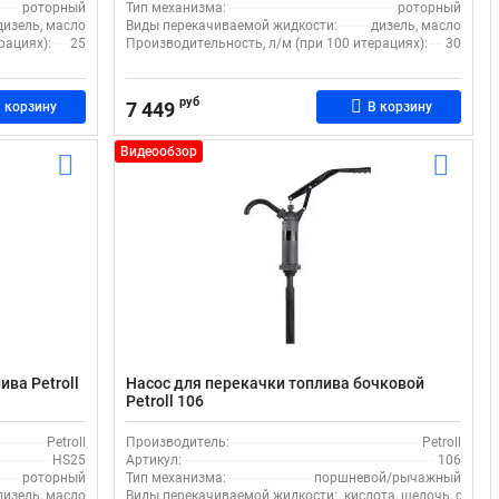
роторный
Тип механизма:
роторный
дизель, масло
Виды перекачиваемой жидкости:
дизель, масло
рациях):
25
Производительность, л/м (при 100 итерациях):
30
руб
7 449
 корзину
В корзину
Видеообзор
ива Petroll
Насос для перекачки топлива бочковой
Petroll 106
Petroll
Производитель:
Petroll
НS25
Артикул:
106
роторный
Тип механизма:
поршневой/рычажный
дизель, масло
Виды перекачиваемой жидкости:
кислота, щелочь, спирт