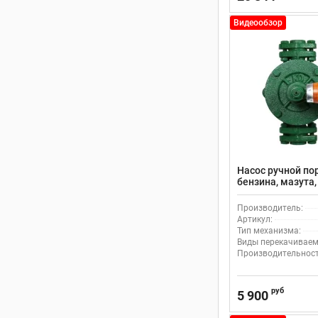
Видеообзор
Насос ручной п
бензина, мазута
масел, 11.5 л/м, 
Производитель:
Артикул:
Тип механизма:
Виды перекачиваем
Производительность
руб
5 900