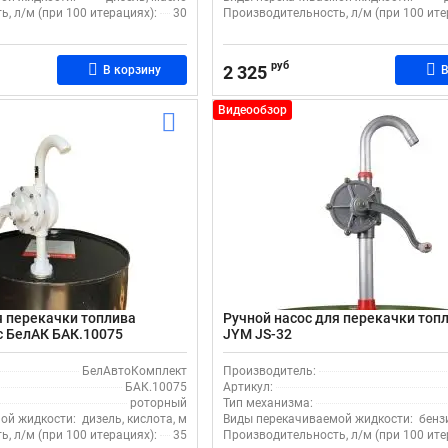
, л/м (при 100 итерациях):
30
Производительность, л/м (при 100 ите
руб
2 325
В корзину
В
Видеообзор
я перекачки топлива
Ручной насос для перекачки топл
с БелАК БАК.10075
JYM JS-32
БелАвтоКомплект
Производитель:
БАК.10075
Артикул:
роторный
Тип механизма:
ой жидкости:
дизель, кислота, масло, щелочь, спирт
Виды перекачиваемой жидкости:
бенз
, л/м (при 100 итерациях):
35
Производительность, л/м (при 100 ите