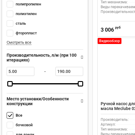
Тип механизма:
полипропилен
Виды перекачиваем
Производительность
полиэтилен
сталь
руб
3 006
фторопласт
Видеообзор
Смотреть все
Производительность, л/м (при 100
итерациях)
-
Место установки/Особенности
конструкции
Ручной насос дл
масла Meclube 0
Все
Производитель:
Артикул:
бочковой
Тип механизма:
Виды перекачиваем
для дрели