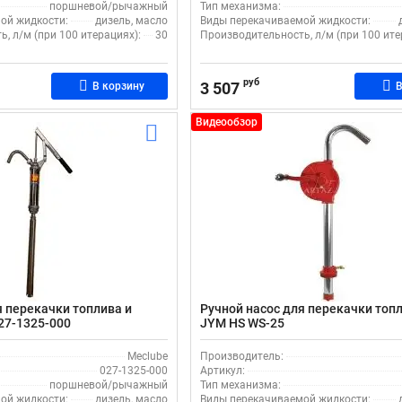
поршневой/рычажный
Тип механизма:
ой жидкости:
дизель, масло
Виды перекачиваемой жидкости:
, л/м (при 100 итерациях):
30
Производительность, л/м (при 100 ите
руб
3 507
В корзину
В
Видеообзор
я перекачки топлива и
Ручной насос для перекачки топл
27-1325-000
JYM НS WS-25
Meclube
Производитель:
027-1325-000
Артикул:
поршневой/рычажный
Тип механизма:
ой жидкости:
дизель, масло
Виды перекачиваемой жидкости: