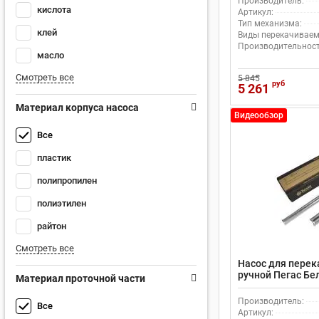
Производитель:
кислота
Артикул:
Тип механизма:
клей
Виды перекачиваем
Производительность
масло
Смотреть все
5 845
руб
5 261
Материал корпуса насоса
Видеообзор
Все
пластик
полипропилен
полиэтилен
райтон
Смотреть все
Насос для перек
ручной Пегас Б
Материал проточной части
Производитель:
Все
Артикул: