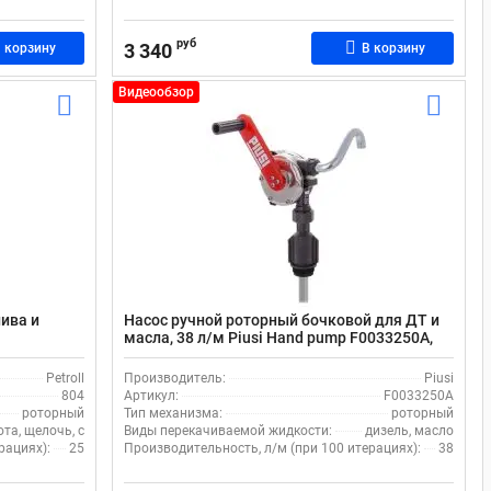
руб
3 340
 корзину
В корзину
Видеообзор
лива и
Насос ручной роторный бочковой для ДТ и
масла, 38 л/м Piusi Hand pump F0033250A,
нержавейка, 2 BSP
Petroll
Производитель:
Piusi
804
Артикул:
F0033250A
роторный
Тип механизма:
роторный
ота, щелочь, спирт
Виды перекачиваемой жидкости:
дизель, масло
рациях):
25
Производительность, л/м (при 100 итерациях):
38