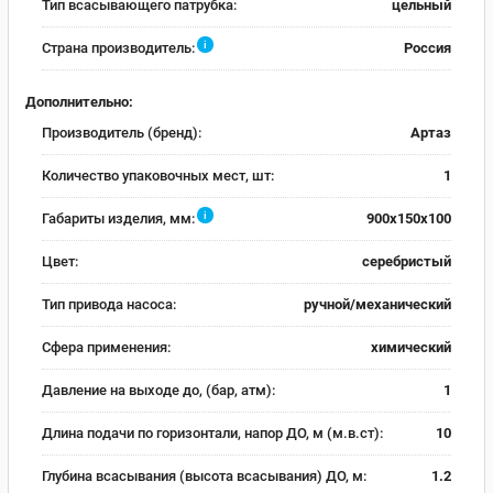
Тип всасывающего патрубка:
цельный
i
Страна производитель:
Россия
Дополнительно:
Производитель (бренд):
Артаз
Количество упаковочных мест, шт:
1
i
Габариты изделия, мм:
900х150х100
Цвет:
серебристый
Тип привода насоса:
ручной/механический
Сфера применения:
химический
Давление на выходе до, (бар, атм):
1
Длина подачи по горизонтали, напор ДО, м (м.в.ст):
10
Глубина всасывания (высота всасывания) ДО, м:
1.2