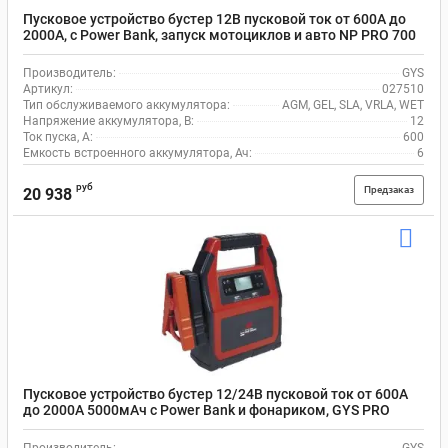
Пусковое устройство бустер 12В пусковой ток от 600А до
2000А, с Power Bank, запуск мотоциклов и авто NP PRO 700
GYS 027510
Производитель:
GYS
Артикул:
027510
Тип обслуживаемого аккумулятора:
AGM, GEL, SLA, VRLA, WET
Напряжение аккумулятора, В:
12
Ток пуска, А:
600
Емкость встроенного аккумулятора, Ач:
6
руб
Предзаказ
20 938
Пусковое устройство бустер 12/24В пусковой ток от 600А
до 2000А 5000мАч с Power Bank и фонариком, GYS PRO
TRUCK 027527