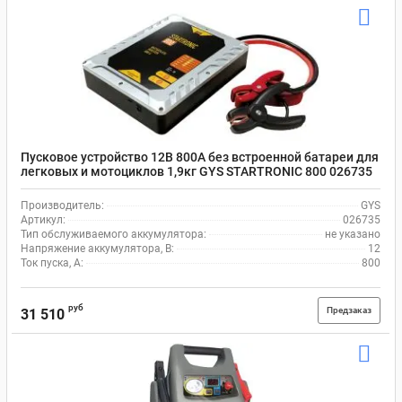
Пусковое устройство 12В 800А без встроенной батареи для
легковых и мотоциклов 1,9кг GYS STARTRONIC 800 026735
Производитель:
GYS
Артикул:
026735
Тип обслуживаемого аккумулятора:
не указано
Напряжение аккумулятора, В:
12
Ток пуска, А:
800
руб
Предзаказ
31 510