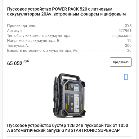
Пусковое устройство POWER PACK 520 с литиевым
аккумулятором 20Ач, встроенным фонарем и цифровым
дисплеем, 12В/230В, GYS 027961
Производитель:
GYS
Артикул:
027961
Тип обслуживаемого аккумулятора:
не указано
Напряжение аккумулятора, В:
12
Ток пуска, А:
300
Емкость встроенного аккумулятора, Ач:
20
руб
Предзаказ
65 052
Пусковое устройство бустер 12В 24В пусковой ток от 1050
А автоматический запуск GYS STARTRONIC SUPERCAP
082816