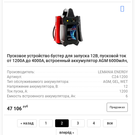
Пусковое устройство бустер для запуска 12В, пусковой ток
от 1200А до 4000А, встроенный аккумулятор AGM 6000мАч,
LEMANIA ENERGY, C24-1200
Производитель:
LEMANIA ENERGY
Артикул:
C24-1200
Тип обслуживаемого аккумулятора:
AGM, GEL, WET
Напряжение аккумулятора, В:
12
Ток пуска, А:
1200
Емкость встроенного аккумулятора, Ач:
6
руб
Предзаказ
47 106
« назад
1
2
3
4
все
вперёд »