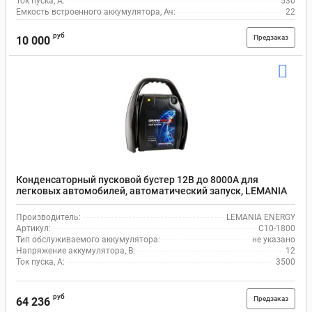
Ток пуска, А:
530
Емкость встроенного аккумулятора, Ач:
22
руб
Предзаказ
10 000
Конденсаторный пусковой бустер 12В до 8000А для
легковых автомобилей, автоматический запуск, LEMANIA
ENERGY C10-1800
Производитель:
LEMANIA ENERGY
Артикул:
C10-1800
Тип обслуживаемого аккумулятора:
не указано
Напряжение аккумулятора, В:
12
Ток пуска, А:
3500
руб
Предзаказ
64 236