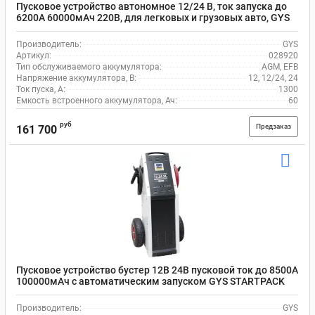
Пусковое устройство автономное 12/24 В, ток запуска до
6200А 60000мАч 220В, для легковых и грузовых авто, GYS
STARTPACK PRO 028920
Производитель:
GYS
Артикул:
028920
Тип обслуживаемого аккумулятора:
AGM, EFB
Напряжение аккумулятора, В:
12, 12/24, 24
Ток пуска, А:
1300
Емкость встроенного аккумулятора, Ач:
60
руб
Предзаказ
161 700
Пусковое устройство бустер 12В 24В пусковой ток до 8500А
100000мАч с автоматическим запуском GYS STARTPACK
PRO12.24 XL 026711
Производитель:
GYS