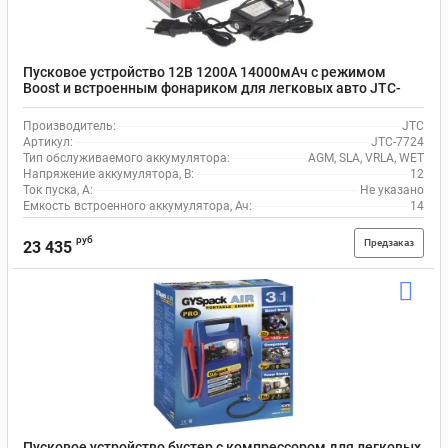
Пусковое устройство 12В 1200А 14000мАч с режимом
Boost и встроенным фонариком для легковых авто JTC-
7724
Производитель:
JTC
Артикул:
JTC-7724
Тип обслуживаемого аккумулятора:
AGM, SLA, VRLA, WET
Напряжение аккумулятора, В:
12
Ток пуска, А:
Не указано
Емкость встроенного аккумулятора, Ач:
14
руб
Предзаказ
23 435
Пусковое устройство бустер с компрессором для легковых