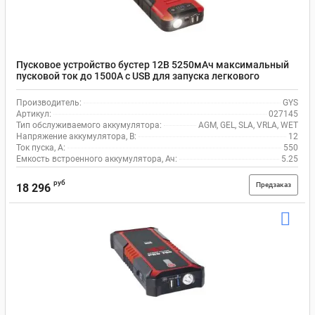
Пусковое устройство бустер 12В 5250мАч максимальный
пусковой ток до 1500А с USB для запуска легкового
автомобиля GYS 027145 NOMAD POWER 500
Производитель:
GYS
Артикул:
027145
Тип обслуживаемого аккумулятора:
AGM, GEL, SLA, VRLA, WET
Напряжение аккумулятора, В:
12
Ток пуска, А:
550
Емкость встроенного аккумулятора, Ач:
5.25
руб
Предзаказ
18 296