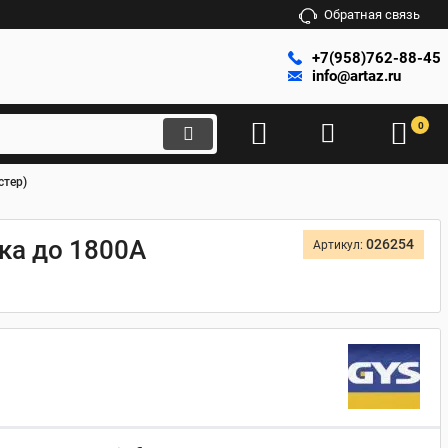
Обратная связь
+7(958)762-88-45
info@artaz.ru
0
стер)
ка до 1800А
026254
Артикул: