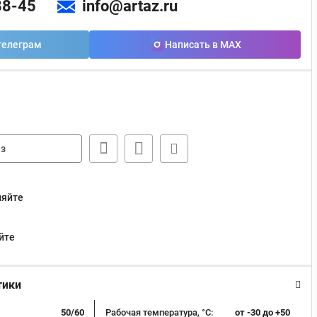
88-45
info@artaz.ru
телеграм
Написать в MAX
з
няйте
йте
тики
50/60
Рабочая температура, °C:
от -30 до +50