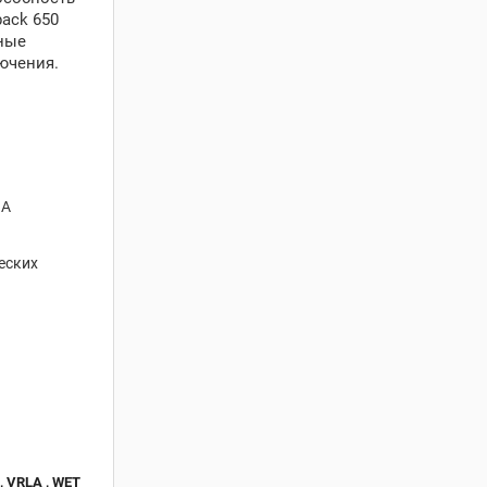
pack 650
жные
ючения.
 А
еских
 , VRLA , WET