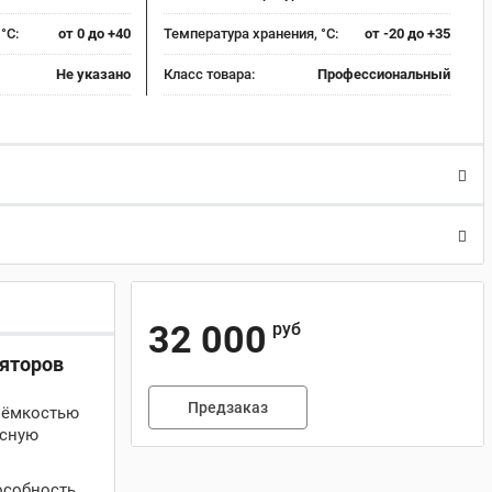
°C:
от 0 до +40
Температура хранения, °C:
от -20 до +35
Не указано
Класс товара:
Профессиональный
32 000
руб
ляторов
Предзаказ
с ёмкостью
асную
особность