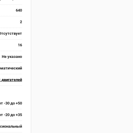
640
2
Отсутствует
16
Не указано
оматический
 двигателей
от -30 до +50
от -20 до +35
сиональный