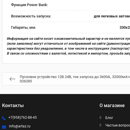
Функция Power Bank:
Возможность запуска:
для легковых автом
Габариты, мм:
330x2
Информация на сайте носит ознакомительный характер и не является пу
(если заявлена) могут отличаться от изображений на сайте (демонстра
характеристики без уведомления, в том числе в инструкциях (паспорта
В связи со сложностями с валютой, логистикой и импортом, просьба за
Пусковое устройство 12В 24В, ток запуска до 3600А, 32000мА
026285
Контакты
О магазине
+7(958)762-88-45
Блог
Частые вопро
info@artaz.ru