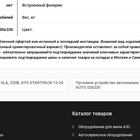
нет
Встроенный фонарик:
обилей
Вес, кг:
00x330
Цвет:
бличной офертой или истинной в последней инстанции. Внешний вид изделий
ционный ориентировочный вариант). Производители оставляют за собой прав
х) - обязательно запрашивайте подтверждение значений ключевых характерис
прашивать подтверждения цены и наличия товара на складах в Москве и Сан
ч SLA, 220В, GYS STARTPACK 12-24
Пусковое устройство автономное
AUTO 026230
Каталог товаров
Оборудование для мини АЗС
сы
Автосервисное оборудование