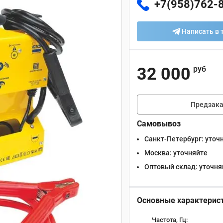
+7(958)762-
Написать в 
32 000
руб
Предзака
Самовывоз
Санкт-Петербург:
уточ
Москва:
уточняйте
Оптовый склад:
уточня
Основные характерис
Частота, Гц: