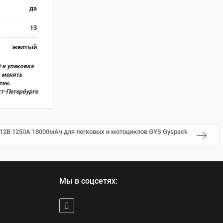
да
13
желтый
 и упаковка
о менять
тик.
кт-Петербурге
 12В 1250А 18000мАч для легковых и мотоциклов GYS Gyspack
Мы в соцсетях: