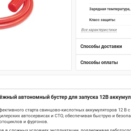
Зарядная температура, 
Класс защиты:
Все характеристики
Способы доставки
Способы оплаты
дёжный автономный бустер для запуска 12В аккуму
ффективного старта свинцово-кислотных аккумуляторов 12 В 
дилерских автосервисах и СТО, обеспечивая быструю и безоп
отоциклов и фургонов.
ров в сложных условиях эксплуатации, поддерживая работосп