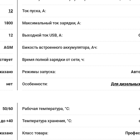
12
Ток пуска, А:
1800
Максимальный ток зарядки, А:
12
Выходной ток USB, А:
AGM
Емкость встроенного аккумулятора, Ач:
ствует
Время полной зарядки от сети, ч:
указано
Режимы запуска:
Авт
нет
Особенности:
Для дизельных
50/60
Рабочая температура, °C:
 до +40
Температура хранения, °C:
указано
Класс товара:
Профес