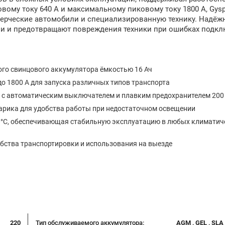
овому току 640 А и максимальному пиковому току 1800 А, Gys
ммерческие автомобили и специализированную технику. Надё
и и предотвращают повреждения техники при ошибках подкл
го свинцового аккумулятора ёмкостью 16 Ач
о 1800 А для запуска различных типов транспорта
 с автоматическим выключателем и плавким предохранителем 200
арика для удобства работы при недостаточном освещении
50°C, обеспечивающая стабильную эксплуатацию в любых климатич
обства транспортировки и использования на выезде
220
Тип обслуживаемого аккумулятора:
AGM , GEL , SLA