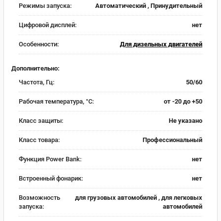
Режимы запуска:
Автоматический , Принудительный
Цифровой дисплей:
нет
Особенности:
Для дизельных двигателей
Дополнительно:
Частота, Гц:
50/60
Рабочая температура, °C:
от -20 до +50
Класс защиты:
Не указано
Класс товара:
Профессиональный
Функция Power Bank:
нет
Встроенный фонарик:
нет
Возможность
для грузовых автомобилей , для легковых
запуска:
автомобилей