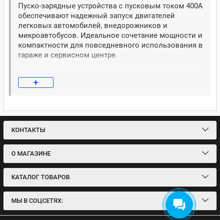
Пуско-зарядные устройства с пусковым током 400А
обеспечивают надежный запуск двигателей
легковых автомобилей, внедорожников и
микроавтобусов. Идеальное сочетание мощности и
компактности для повседневного использования в
гараже и сервисном центре.
Сбалансированная мощность и
+
функциональность для ваших задач
Оборудование с током 400Ач разработано для
эффективной работы с большинством типов
транспортных средств и аккумуляторов.
КОНТАКТЫ
Оптимальный пусковой ток
: Мощности 400А
достаточно для уверенного запуска бензиновых и
О МАГАЗИНЕ
дизельных двигателей объемом до 4-5 литров
Универсальность применения
: Подходят для
КАТАЛОГ ТОВАРОВ
легковых автомобилей, внедорожников,
микроавтобусов и малого коммерческого
транспорта
МЫ В СОЦСЕТЯХ:
Компактность и мобильность
: Небольшие габариты
и вес позволяют легко хранить и транспортировать