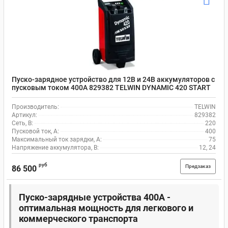
Пуско-зарядное устройство для 12В и 24В аккумуляторов с
пусковым током 400А 829382 TELWIN DYNAMIC 420 START
Производитель:
TELWIN
Артикул:
829382
Сеть, В:
220
Пусковой ток, A:
400
Максимальный ток зарядки, А:
75
Напряжение аккумулятора, В:
12, 24
руб
Предзаказ
86 500
Пуско-зарядные устройства 400А -
оптимальная мощность для легкового и
коммерческого транспорта