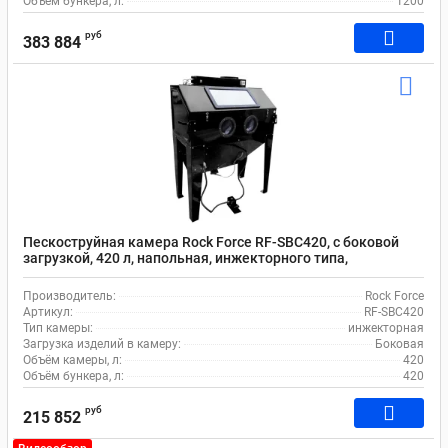
Объём бункера, л:
1200
руб
383 884
Пескоструйная камера Rock Force RF-SBC420, с боковой
загрузкой, 420 л, напольная, инжекторного типа,
пневматическая, с электродвигателем
Производитель:
Rock Force
Артикул:
RF-SBC420
Тип камеры:
инжекторная
Загрузка изделий в камеру:
Боковая
Объём камеры, л:
420
Объём бункера, л:
420
руб
215 852