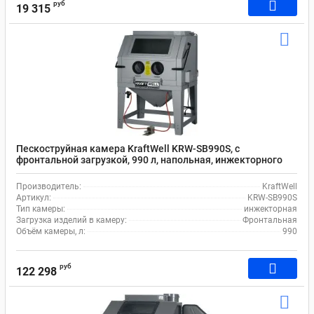
руб
19 315
Пескоструйная камера KraftWell KRW-SB990S, с
фронтальной загрузкой, 990 л, напольная, инжекторного
типа, с давлением воздуха 6-8 бар
Производитель:
KraftWell
Артикул:
KRW-SB990S
Тип камеры:
инжекторная
Загрузка изделий в камеру:
Фронтальная
Объём камеры, л:
990
руб
122 298