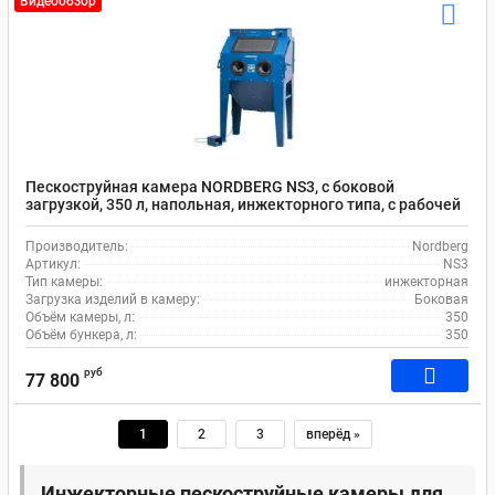
Видеообзор
Пескоструйная камера NORDBERG NS3, с боковой
загрузкой, 350 л, напольная, инжекторного типа, с рабочей
зоной 945x605x605
Производитель:
Nordberg
Артикул:
NS3
Тип камеры:
инжекторная
Загрузка изделий в камеру:
Боковая
Объём камеры, л:
350
Объём бункера, л:
350
руб
77 800
1
2
3
вперёд »
Инжекторные пескоструйные камеры для