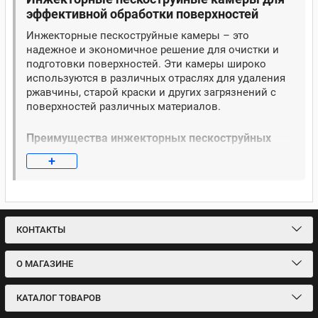
эффективной обработки поверхностей
Инжекторные пескоструйные камеры – это
надежное и экономичное решение для очистки и
подготовки поверхностей. Эти камеры широко
используются в различных отраслях для удаления
ржавчины, старой краски и других загрязнений с
поверхностей различных материалов.
Преимущества инжекторных пескоструйных
камер
+
Эффективность и экономичность
Инжекторные пескоструйные камеры работают по
принципу всасывания абразива, что обеспечивает
КОНТАКТЫ
стабильную и равномерную обработку поверхности.
Этот метод отличается экономичным расходом
О МАГАЗИНЕ
абразивного материала, что позволяет снизить
эксплуатационные затраты.
КАТАЛОГ ТОВАРОВ
Универсальность и простота в использовании