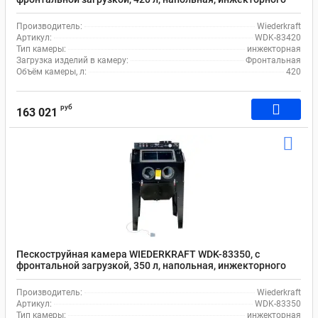
типа, с системой рециркуляции абразива
Производитель:
Wiederkraft
Артикул:
WDK-83420
Тип камеры:
инжекторная
Загрузка изделий в камеру:
Фронтальная
Объём камеры, л:
420
руб
163 021
Пескоструйная камера WIEDERKRAFT WDK-83350, с
фронтальной загрузкой, 350 л, напольная, инжекторного
типа, с системой рециркуляции абразива
Производитель:
Wiederkraft
Артикул:
WDK-83350
Тип камеры:
инжекторная