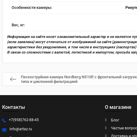
Особенности камеры:
Рекуп
Вес, кг:
Информация на сайте носит ознакомительный характер и не является пу
(если заявлена) могут отличаться от изображений на сайте (демонстра
характеристики без уведомления, в том числе в инструкциях (паспорта
В связи со сложностями с валютой, логистикой и импортом, просьба за
Пескоструйная камера Nordberg NS10P, с фронтальной загрузко
типа и циклонной фильтрацией
Контакты
О магазине
+7(958)762-88-45
Блог
Частые вопро
info@artaz.ru
Доставка и оп