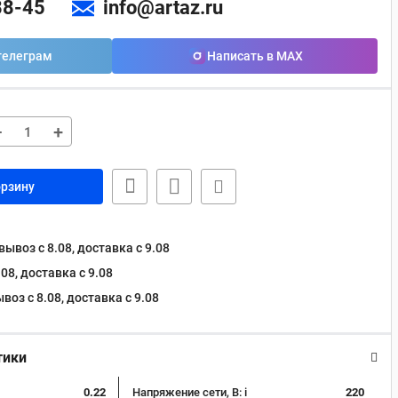
88-45
info@artaz.ru
телеграм
Написать в MAX
−
+
орзину
ывоз с 8.08, доставка c 9.08
08, доставка c 9.08
оз с 8.08, доставка c 9.08
тики
0.22
Напряжение сети, В:
i
220