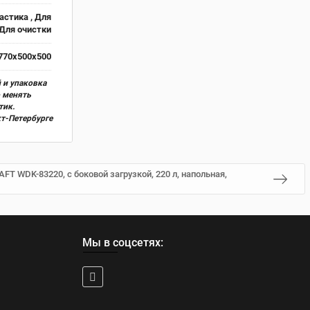
астика , Для
 Для очистки
770х500х500
 и упаковка
о менять
тик.
кт-Петербурге
T WDK-83220, с боковой загрузкой, 220 л, напольная,
Мы в соцсетях: