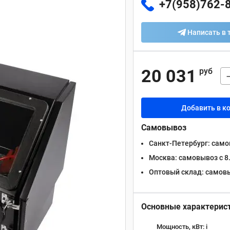
+7(958)762-
Написать в 
20 031
руб
Добавить в к
Самовывоз
Санкт-Петербург:
самов
Москва:
самовывоз с 8.
Оптовый склад:
самовыв
Основные характерис
Мощность, кВт:
i