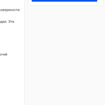
поверхности
дах. Эта
бочей