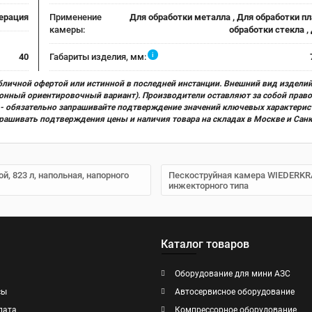
ерация
Применение
Для обработки металла , Для обработки пл
камеры:
обработки стекла ,
i
40
Габариты изделия, мм:
бличной офертой или истинной в последней инстанции. Внешний вид изделий
ционный ориентировочный вариант). Производители оставляют за собой прав
х) - обязательно запрашивайте подтверждение значений ключевых характерис
прашивать подтверждения цены и наличия товара на складах в Москве и Сан
й, 823 л, напольная, напорного
Пескоструйная камера WIEDERKRAF
инжекторного типа
Каталог товаров
Оборудование для мини АЗС
сы
Автосервисное оборудование
лата
Компрессорное оборудование