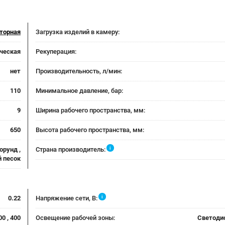
торная
Загрузка изделий в камеру:
ческая
Рекуперация:
нет
Производительность, л/мин:
110
Минимальное давление, бар:
9
Ширина рабочего пространства, мм:
650
Высота рабочего пространства, мм:
i
орунд ,
Страна производитель:
 песок
i
0.22
Напряжение сети, В:
00 , 400
Освещение рабочей зоны:
Светоди