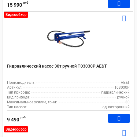
руб
15 990
Видеообзор
Гидравлический насос 30т ручной T03030P AE&T
Производитель:
AE&T
Артикул:
T03030P
Тип привода:
гидравлический
Вид привода:
ручной
Максимальное усилие, тонн:
30
Тип насоса:
односторонний
руб
9 490
Видеообзор