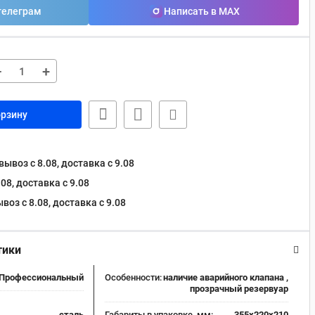
телеграм
Написать в MAX
−
+
орзину
ывоз с 8.08, доставка c 9.08
08, доставка c 9.08
оз с 8.08, доставка c 9.08
тики
Профессиональный
Особенности:
наличие аварийного клапана ,
прозрачный резервуар
сталь
Габариты в упаковке, мм:
355х220х210