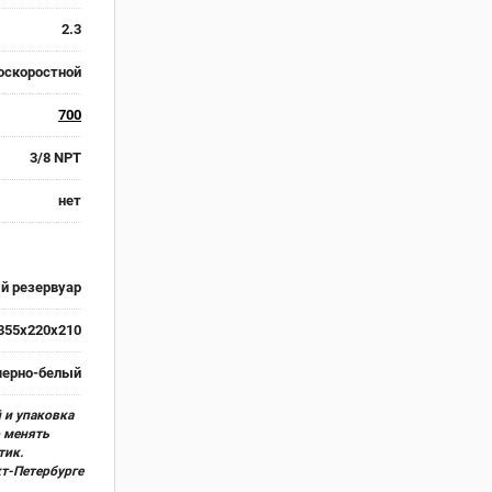
2.3
оскоростной
700
3/8 NPT
нет
ый резервуар
355х220х210
черно-белый
 и упаковка
о менять
тик.
кт-Петербурге