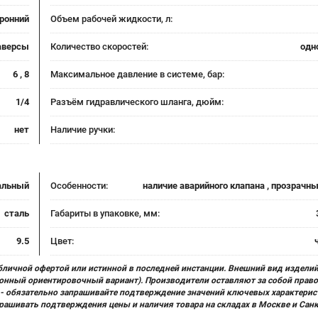
ронний
Объем рабочей жидкости, л:
раверсы
Количество скоростей:
одн
6 , 8
Максимальное давление в системе, бар:
1/4
Разъём гидравлического шланга, дюйм:
нет
Наличие ручки:
альный
Особенности:
наличие аварийного клапана , прозрачн
сталь
Габариты в упаковке, мм:
9.5
Цвет:
бличной офертой или истинной в последней инстанции. Внешний вид изделий
ционный ориентировочный вариант). Производители оставляют за собой прав
х) - обязательно запрашивайте подтверждение значений ключевых характерис
прашивать подтверждения цены и наличия товара на складах в Москве и Сан