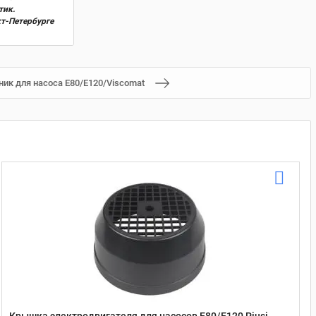
тик.
кт-Петербурге
ник для насоса Е80/Е120/Viscomat