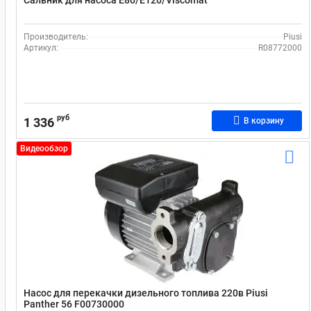
Сальник для насоса Е80/Е120/Viscomat
Производитель:
Piusi
Артикул:
R08772000
руб
1 336
В корзину
Видеообзор
Насос для перекачки дизельного топлива 220в Piusi
Panther 56 F00730000