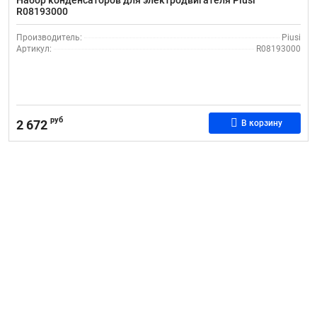
Набор конденсаторов для электродвигателя Piusi
R08193000
Производитель:
Piusi
Артикул:
R08193000
руб
2 672
В корзину