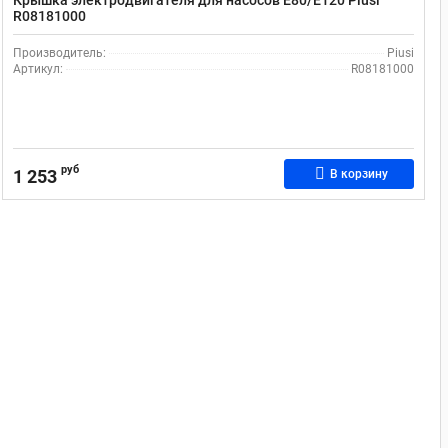
Крышка электродвигателя для насосов E80/E120 Piusi
R08181000
Производитель:
Piusi
Артикул:
R08181000
руб
1 253
В корзину