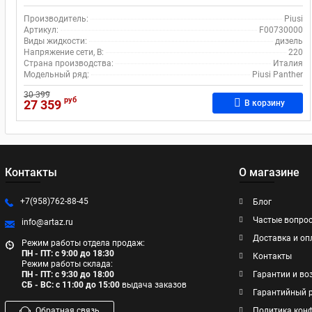
Производитель:
Piusi
Артикул:
F00730000
Виды жидкости:
дизель
Напряжение сети, В:
220
Страна производства:
Италия
Модельный ряд:
Piusi Panther
30 399
руб
27 359
В корзину
Контакты
О магазине
+7(958)762-88-45
Блог
Частые вопро
info@artaz.ru
Доставка и оп
Режим работы отдела продаж:
ПН - ПТ: с 9:00 до 18:30
Контакты
Режим работы склада:
ПН - ПТ: с 9:30 до 18:00
Гарантии и во
СБ - ВС: с 11:00 до 15:00
выдача заказов
Гарантийный 
Обратная связь
Политика кон