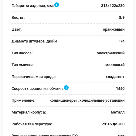
i
Габариты изделия, мм:
313x122x230
Вес, кг:
8.9
Цвет:
оранжевый
Диаметр штуцера, дюйм:
1/4
Тип насоса:
электрический
Тип смазки:
масляный
Перекачиваемая среда:
хладагент
i
Скорость вращения, об/мин:
1440
Применение:
кондиционеры , холодильные установки
Материал корпуса:
металл
Рабочая температура:
от +5 до +60
Взрывозащищенное исполнение EX:
нет