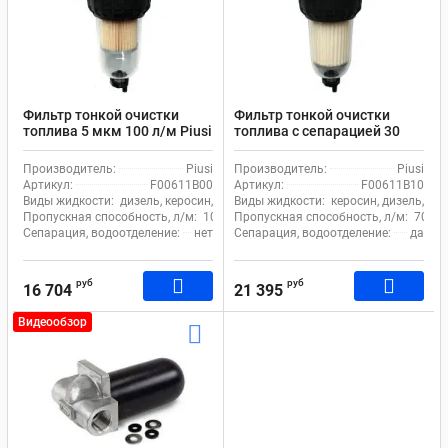
Фильтр тонкой очистки
Фильтр тонкой очистки
топлива 5 мкм 100 л/м Piusi
топлива с сепарацией 30
Clear Captor Filter Kit
мкм 70 л.м. Piusi Clear
F00611B00
Captor Filter Kit water
Производитель:
Piusi
Производитель:
Piusi
F00611B10
Артикул:
F00611B00
Артикул:
F00611B10
Виды жидкости:
дизель, керосин, бензин
Виды жидкости:
керосин, дизель, бе
Пропускная способность, л/м:
100
Пропускная способность, л/м:
70
Сепарация, водоотделение:
нет
Сепарация, водоотделение:
да
руб
руб
16 704
21 395
Видеообзор