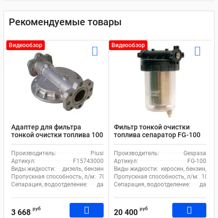
Рекомендуемые товары
Видеообзор
Видеообзор
Адаптер для фильтра
Фильтр тонкой очистки
тонкой очистки топлива 100
топлива сепаратор FG-100
л.мин. Piusi F15743000
Gespasa
Производитель:
Piusi
Производитель:
Gespasa
Артикул:
F15743000
Артикул:
FG-100
Виды жидкости:
дизель, бензин
Виды жидкости:
керосин, бензин, ди
Пропускная способность, л/м:
70
Пропускная способность, л/м:
105
Сепарация, водоотделение:
да
Сепарация, водоотделение:
да
руб
руб
3 668
20 400