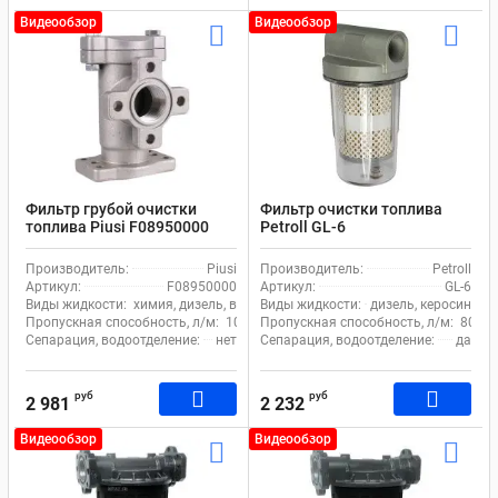
Видеообзор
Видеообзор
Фильтр грубой очистки
Фильтр очистки топлива
топлива Piusi F08950000
Petroll GL-6
линейный 100 мкм
Производитель:
Piusi
Производитель:
Petroll
Артикул:
F08950000
Артикул:
GL-6
Виды жидкости:
химия, дизель, вода, керосин, масло, кислота, спирт, с
Виды жидкости:
дизель, керосин
Пропускная способность, л/м:
105
Пропускная способность, л/м:
80
Сепарация, водоотделение:
нет
Сепарация, водоотделение:
да
руб
руб
2 981
2 232
Видеообзор
Видеообзор