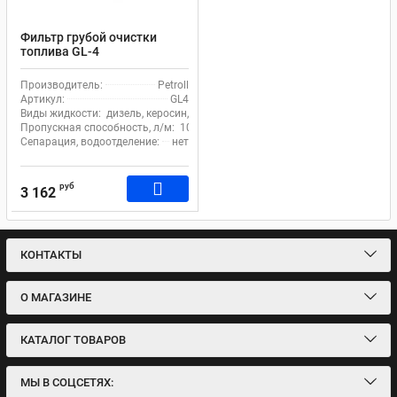
Фильтр грубой очистки
топлива GL-4
Производитель:
Petroll
Артикул:
GL4
Виды жидкости:
дизель, керосин, бензин, масло
Пропускная способность, л/м:
105
Сепарация, водоотделение:
нет
руб
3 162
КОНТАКТЫ
О МАГАЗИНЕ
КАТАЛОГ ТОВАРОВ
МЫ В СОЦСЕТЯХ: