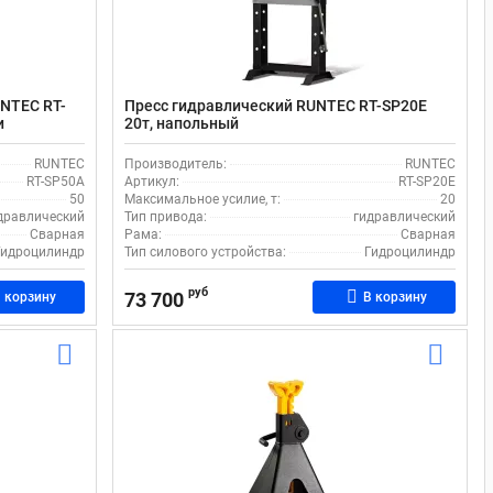
NTEC RT-
Пресс гидравлический RUNTEC RT-SP20E
и
20т, напольный
200 мм
RUNTEC
Производитель:
RUNTEC
RT-SP50A
Артикул:
RT-SP20E
50
Максимальное усилие, т:
20
дравлический
Тип привода:
гидравлический
Сварная
Рама:
Сварная
Гидроцилиндр
Тип силового устройства:
Гидроцилиндр
руб
73 700
 корзину
В корзину