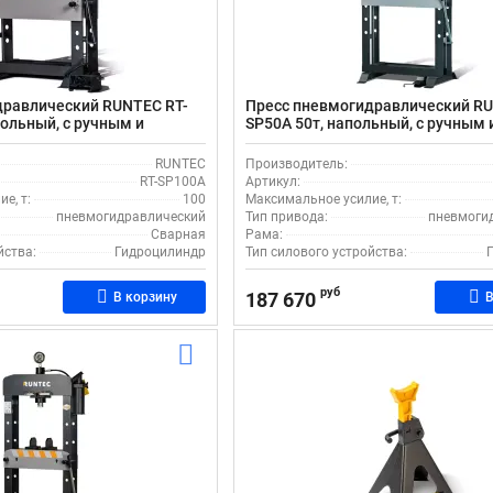
дравлический RUNTEC RT-
Пресс пневмогидравлический RU
польный, с ручным и
SP50A 50т, напольный, с ручным 
, с ходом штока 300 мм
пневмоприводом, ходом штока 
RUNTEC
Производитель:
RT-SP100A
Артикул:
е, т:
100
Максимальное усилие, т:
пневмогидравлический
Тип привода:
пневмоги
Сварная
Рама:
йства:
Гидроцилиндр
Тип силового устройства:
руб
187 670
В корзину
В