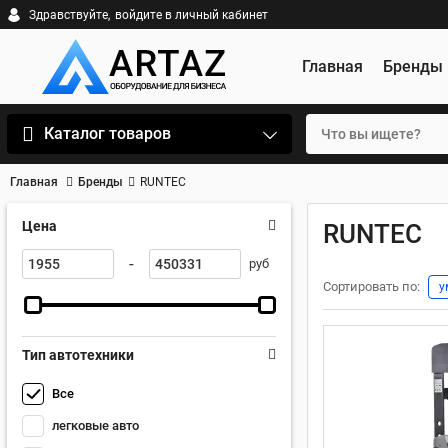
Здравствуйте,
войдите в личный кабинет
Главная
Бренды
Каталог товаров
Главная
Бренды
RUNTEC
Цена
RUNTEC
-
руб
Сортировать по:
у
Тип автотехники
Все
легковые авто