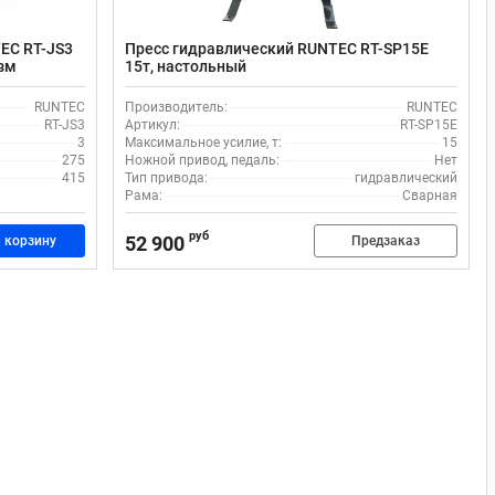
EC RT-JS3
Пресс гидравлический RUNTEC RT-SP15E
изм
15т, настольный
RUNTEC
Производитель:
RUNTEC
RT-JS3
Артикул:
RT-SP15E
3
Максимальное усилие, т:
15
275
Ножной привод, педаль:
Нет
415
Тип привода:
гидравлический
Рама:
Сварная
руб
52 900
 корзину
Предзаказ