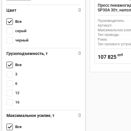
Пресс пневмоги
SP30A 30т, напо
Цвет
пневмоприводо
Производитель:
Все
Артикул:
Максимальное усили
серый
Тип привода:
Рама:
черный
Тип силового устро
Грузоподъемность, т
руб
107 825
Все
3
6
12
16
Максимальное усилие, т
Все