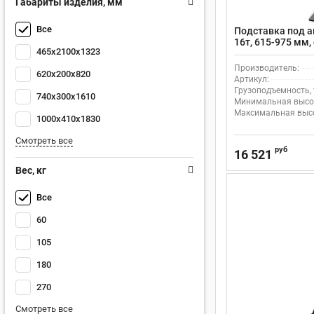
Габариты изделия, мм
Все
Подставка под 
16т, 615-975 мм
465x2100x1323
пальца
Производитель:
620x200x820
Артикул:
Грузоподъемность, 
740x300x1610
Минимальная высот
Максимальная высо
1000x410x1830
Смотреть все
руб
16 521
Вес, кг
Все
60
105
180
270
Смотреть все