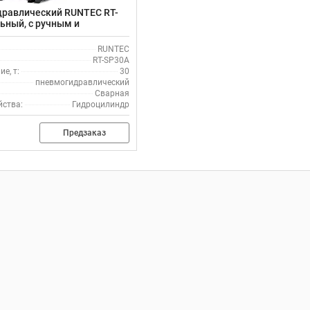
дравлический RUNTEC RT-
льный, с ручным и
м
RUNTEC
RT-SP30A
е, т:
30
пневмогидравлический
Сварная
йства:
Гидроцилиндр
Предзаказ