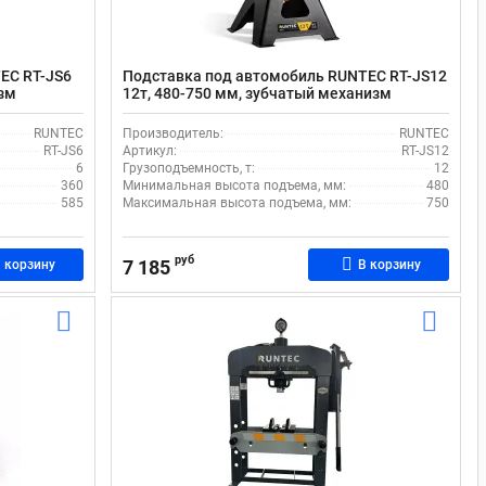
EC RT-JS6
Подставка под автомобиль RUNTEC RT-JS12
изм
12т, 480-750 мм, зубчатый механизм
фиксации
RUNTEC
Производитель:
RUNTEC
RT-JS6
Артикул:
RT-JS12
6
Грузоподъемность, т:
12
360
Минимальная высота подъема, мм:
480
585
Максимальная высота подъема, мм:
750
руб
7 185
 корзину
В корзину