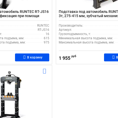
автомобиль RUNTEC RT-JS16
Подставка под автомобиль RUNT
, фиксация при помощи
3т, 275-415 мм, зубчатый механ
фиксации
RUNTEC
Производитель:
RT-JS16
Артикул:
т:
16
Грузоподъемность, т:
а подъема, мм:
615
Минимальная высота подъема, мм:
та подъема, мм:
975
Максимальная высота подъема, мм:
руб
1 955
В корзину
В