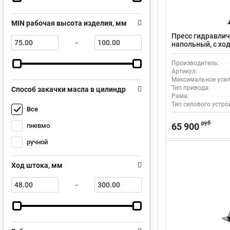
MIN рабочая высота изделия, мм
Пресс гидравлич
-
напольный, с хо
Производитель:
Артикул:
Максимальное усили
Тип привода:
Способ закачки масла в цилиндр
Рама:
Тип силового устро
Все
руб
65 900
пневмо
ручной
Ход штока, мм
-