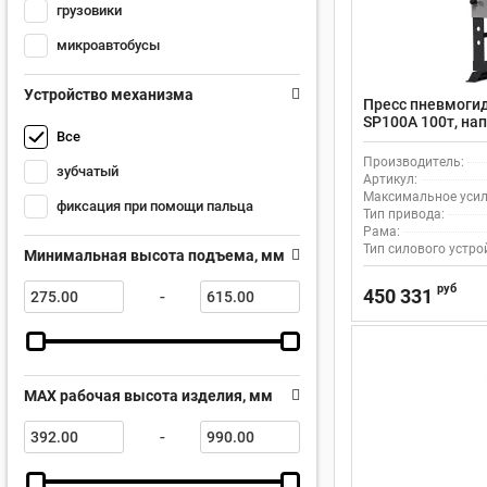
грузовики
микроавтобусы
Устройство механизма
Пресс пневмоги
SP100A 100т, на
Все
пневмоприводом
Производитель:
зубчатый
Артикул:
Максимальное усили
фиксация при помощи пальца
Тип привода:
Рама:
Тип силового устро
Минимальная высота подъема, мм
руб
450 331
-
MAX рабочая высота изделия, мм
-