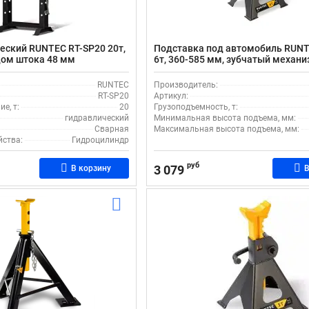
еский RUNTEC RT-SP20 20т,
Подставка под автомобиль RUNT
дом штока 48 мм
6т, 360-585 мм, зубчатый механ
фиксации
RUNTEC
Производитель:
RT-SP20
Артикул:
е, т:
20
Грузоподъемность, т:
гидравлический
Минимальная высота подъема, мм:
Сварная
Максимальная высота подъема, мм:
йства:
Гидроцилиндр
руб
3 079
В корзину
В