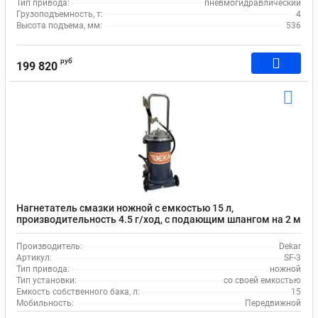
Тип привода:
пневмогидравлический
Грузоподъемность, т:
4
Высота подъема, мм:
536
руб
199 820
Нагнетатель смазки ножной с емкостью 15 л,
производительность 4.5 г/ход, с подающим шлангом на 2 м
Dekar SF-3
Производитель:
Dekar
Артикул:
SF-3
Тип привода:
ножной
Тип установки:
со своей емкостью
Емкость собственного бака, л:
15
Мобильность:
Передвижной