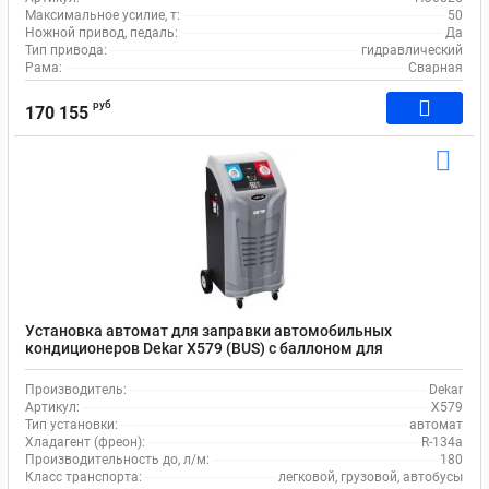
Максимальное усилие, т:
50
Ножной привод, педаль:
Да
Тип привода:
гидравлический
Рама:
Сварная
руб
170 155
Установка автомат для заправки автомобильных
кондиционеров Dekar X579 (BUS) с баллоном для
хладагента 42 л
Производитель:
Dekar
Артикул:
X579
Тип установки:
автомат
Хладагент (фреон):
R-134a
Производительность до, л/м:
180
Класс транспорта:
легковой, грузовой, автобусы