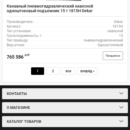
Канавный пневмогидравлический навесной
одноштоковый подъемник 15 т 1815H Dekar
Производитель:
Dekar
Артикул:
1815H
Тип установки:
навесной
Грузоподъемность, т:
15
Тип привода:
пневмогидравлический
Вид штока:
Одноштоковый
руб
Предзаказ
765 586
1
2
все
вперёд »
КОНТАКТЫ
О МАГАЗИНЕ
КАТАЛОГ ТОВАРОВ