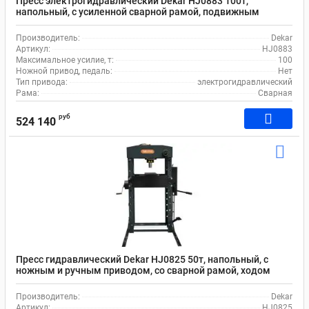
Пресс электрогидравлический Dekar HJ0883 100т,
напольный, с усиленной сварной рамой, подвижным
цилиндром, ходом штока 300 мм, лебедкой
Производитель:
Dekar
Артикул:
HJ0883
Максимальное усилие, т:
100
Ножной привод, педаль:
Нет
Тип привода:
электрогидравлический
Рама:
Сварная
руб
524 140
Пресс гидравлический Dekar HJ0825 50т, напольный, с
ножным и ручным приводом, со сварной рамой, ходом
штока 200 мм
Производитель:
Dekar
Артикул:
HJ0825