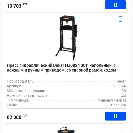
руб
10 703
Пресс гидравлический Dekar HJ0824 30т, напольный, с
ножным и ручным приводом, со сварной рамой, ходом
штока 160 мм
Производитель:
Dekar
Артикул:
HJ0824
Максимальное усилие, т:
30
Ножной привод, педаль:
Да
Тип привода:
гидравлический
Рама:
Сварная
руб
82 080