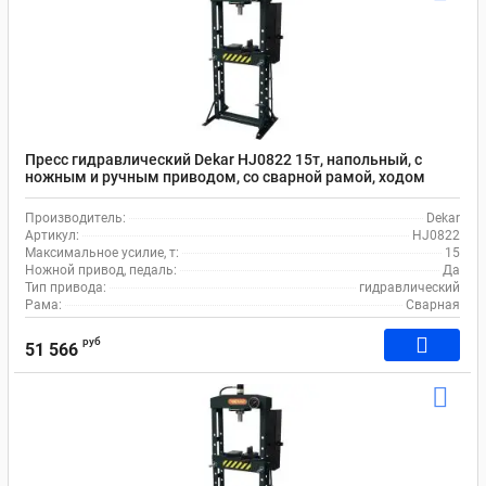
Пресс гидравлический Dekar HJ0822 15т, напольный, с
ножным и ручным приводом, со сварной рамой, ходом
штока 160 мм
Производитель:
Dekar
Артикул:
HJ0822
Максимальное усилие, т:
15
Ножной привод, педаль:
Да
Тип привода:
гидравлический
Рама:
Сварная
руб
51 566