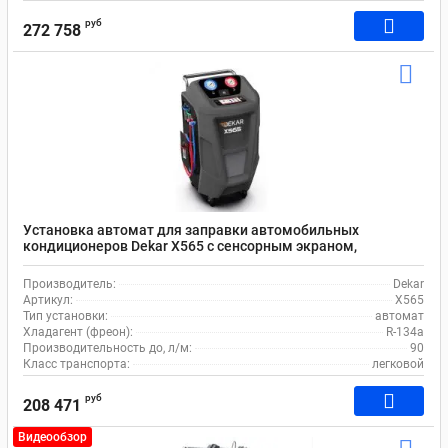
руб
272 758
Установка автомат для заправки автомобильных
кондиционеров Dekar X565 с сенсорным экраном,
принтером, базой данных
Производитель:
Dekar
Артикул:
X565
Тип установки:
автомат
Хладагент (фреон):
R-134a
Производительность до, л/м:
90
Класс транспорта:
легковой
руб
208 471
Видеообзор