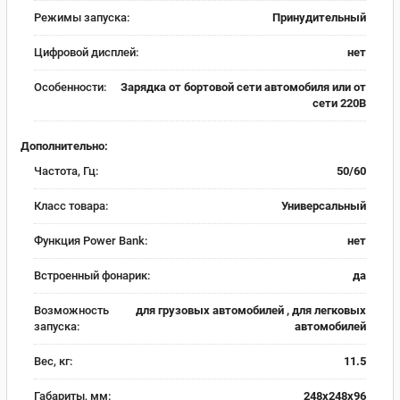
Режимы запуска:
Принудительный
Цифровой дисплей:
нет
Особенности:
Зарядка от бортовой сети автомобиля или от
сети 220В
Дополнительно:
Частота, Гц:
50/60
Класс товара:
Универсальный
Функция Power Bank:
нет
Встроенный фонарик:
да
Возможность
для грузовых автомобилей , для легковых
запуска:
автомобилей
Вес, кг:
11.5
Габариты, мм:
248х248х96