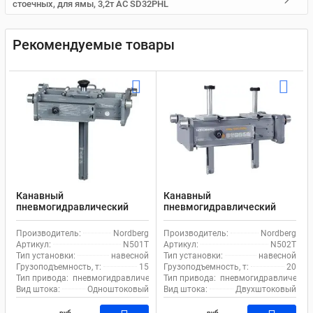
стоечных, для ямы, 3,2т AC SD32PHL
Рекомендуемые товары
Канавный
Канавный
пневмогидравлический
пневмогидравлический
подъемник 15 т, навесной
навесной двухштоковый
одноштоковый N501T
подъемник 20 т N502T
Производитель:
Nordberg
Производитель:
Nordberg
Nordberg
Nordberg
Артикул:
N501T
Артикул:
N502T
Тип установки:
навесной
Тип установки:
навесной
Грузоподъемность, т:
15
Грузоподъемность, т:
20
Тип привода:
пневмогидравлический
Тип привода:
пневмогидравлически
Вид штока:
Одноштоковый
Вид штока:
Двухштоковый
руб
руб