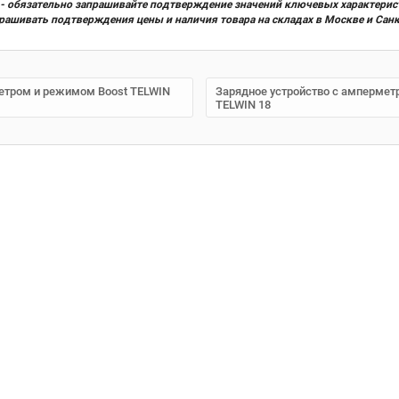
х) - обязательно запрашивайте подтверждение значений ключевых характерис
прашивать подтверждения цены и наличия товара на складах в Москве и Сан
метром и режимом Boost TELWIN
Зарядное устройство с ампермет
TELWIN 18