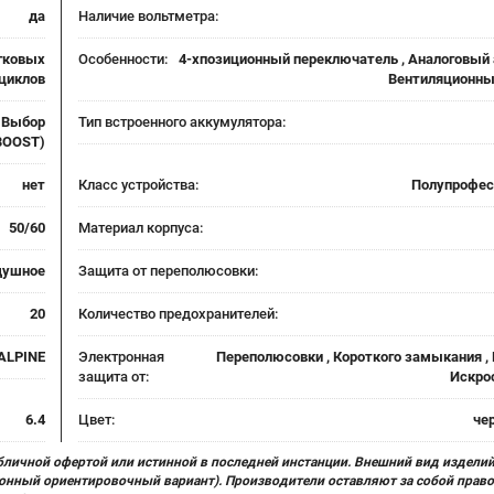
да
Наличие вольтметра:
егковых
Особенности:
4-хпозиционный переключатель , Аналоговый 
оциклов
Вентиляционны
, Выбор
Тип встроенного аккумулятора:
(BOOST)
нет
Класс устройства:
Полупрофес
50/60
Материал корпуса:
душное
Защита от переполюсовки:
20
Количество предохранителей:
ALPINE
Электронная
Переполюсовки , Короткого замыкания , 
защита от:
Искро
6.4
Цвет:
че
бличной офертой или истинной в последней инстанции. Внешний вид изделий
ционный ориентировочный вариант). Производители оставляют за собой прав