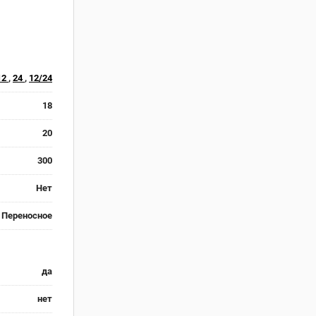
12
,
24
,
12/24
18
20
300
Нет
Переносное
да
нет