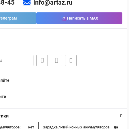
88-45
info@artaz.ru
телеграм
Написать в MAX
з
няйте
йте
тики
умуляторов:
нет
Зарядка литий-ионных аккумуляторов:
да