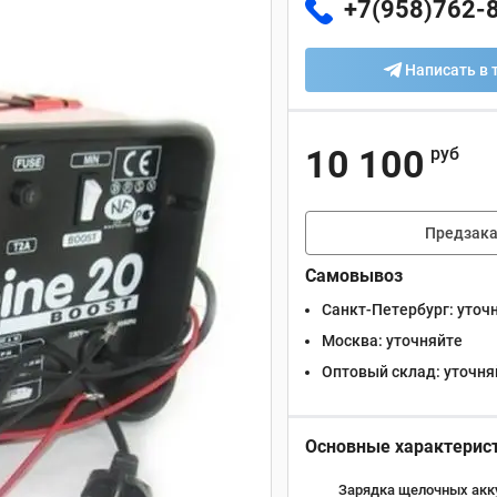
+7(958)762-
Написать в 
10 100
руб
Предзака
Самовывоз
Санкт-Петербург:
уточ
Москва:
уточняйте
Оптовый склад:
уточня
Основные характерис
Зарядка щелочных акк