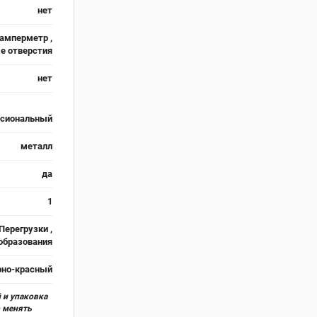
нет
амперметр ,
е отверстия
нет
сиональный
металл
да
1
Перегрузки ,
образования
рно-красный
 и упаковка
о менять