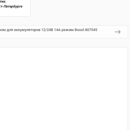
тик.
кт-Петербурге
ром для аккумуляторов 12/24В 14А режим Boost 807545