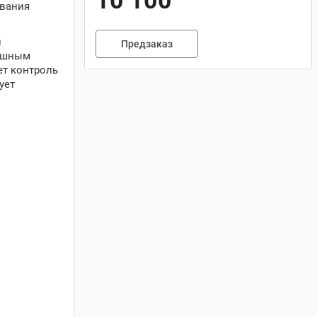
10 100
ивания
и
Предзаказ
душным
ет контроль
ует